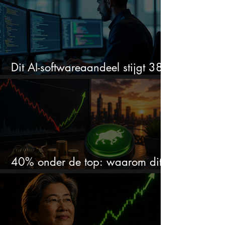
Dit AI-softwareaandeel stijgt 38%
en zet de SaaS-crash op zijn kop
40% onder de top: waarom dit
aandeel weer interessant wordt