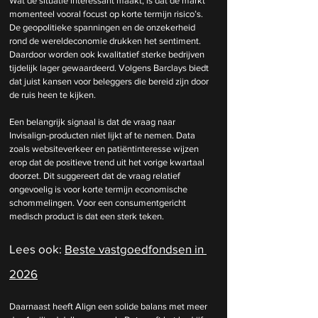
Wat de situatie interessant maakt, is dat de markt 
momenteel vooral focust op korte termijn risico’s. 
De geopolitieke spanningen en de onzekerheid 
rond de wereldeconomie drukken het sentiment. 
Daardoor worden ook kwalitatief sterke bedrijven 
tijdelijk lager gewaardeerd. Volgens Barclays biedt 
dat juist kansen voor beleggers die bereid zijn door 
de ruis heen te kijken.
Een belangrijk signaal is dat de vraag naar 
Invisalign-producten niet lijkt af te nemen. Data 
zoals websiteverkeer en patiëntinteresse wijzen 
erop dat de positieve trend uit het vorige kwartaal 
doorzet. Dit suggereert dat de vraag relatief 
ongevoelig is voor korte termijn economische 
schommelingen. Voor een consumentgericht 
medisch product is dat een sterk teken.
Lees ook: 
Beste vastgoedfondsen in 
2026
Daarnaast heeft Align een solide balans met meer 