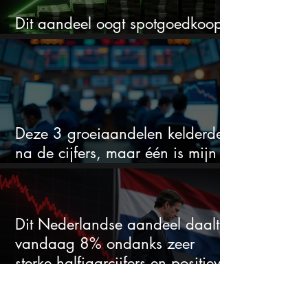
Dit aandeel oogt spotgoedkoop
voor hoeveel het kan stijgen
Deze 3 groeiaandelen kelderden
na de cijfers, maar één is mijn
duidelijke favoriet
Dit Nederlandse aandeel daalt
vandaag 8% ondanks zeer
sterke halfjaarcijfers en positieve
analistenadviezen: mooie
koopkans?