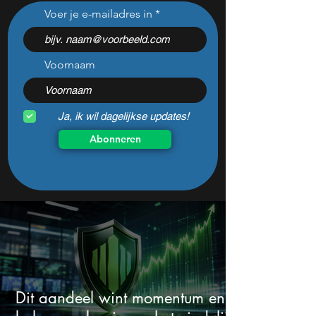
Nvidia onthult unieke kans
Dit AI aandeel is 
Voer je e-mailadres in
voor beleggers op GTC
winnaar van 202
enorme deal met
Voornaam
Ja, ik wil dagelijkse updates!
Abonneren
Dit aandeel wint momentum en