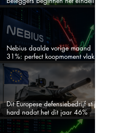
beleggers beginnen het eindelijk
te zien
Nebius daalde vorige maand
31%: perfect koopmoment vlak
voor kwartaalcijfers?
Dit Europese defensiebedrijf stijgt
hard nadat het dit jaar 46%
daalde: mooie koopkans?