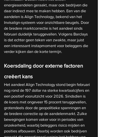
energieaandelen geraakt, maar ook bedrijven die 
daar indirect mee te maken hebben. Een van die 
aandelen is Align Technology, bekend van het 
Invisalign-systeem voor onzichtbare beugels. Door 
de bredere marktcorrectie is het aandeel sinds 
februari duidelijk teruggevallen. Volgens Barclays 
is dat echter geen teken van zwakte, maar juist 
een interessant instapmoment voor beleggers die 
verder kijken dan de korte termijn.
Koersdaling door externe factoren 
creëert kans
Het aandeel Align Technology stond begin februari 
nog rond de 197 dollar na sterke kwartaalcijfers en 
een positief vooruitzicht voor 2026. Sindsdien is 
de koers met ongeveer 15 procent teruggevallen, 
grotendeels door de geopolitieke spanningen en 
de bredere correctie op de aandelenmarkt. Zulke 
bewegingen komen vaker voor in periodes van 
onzekerheid, waarbij beleggers risico mijden en 
posities afbouwen. Daarbij worden ook bedrijven 
geraakt die operationeel weinig last hebben van 