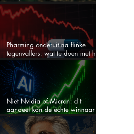
stijgen maar bijna niemand kijkt
Pharming onderuit na flinke
tegenvallers: wat te doen met het
aandeel?
Niet Nvidia of Micron: dit
aandeel kan de échte winnaar
van de AI-race worden