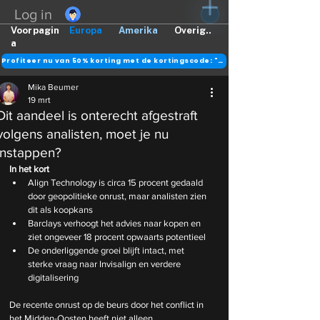
Log in
Voorpagin
Europa
Amerika
Overig..
a
Profiteer nu van 50% korting met de kortingscode: "DANK"
Mika Beumer
19 mrt
Dit aandeel is onterecht afgestraft
volgens analisten, moet je nu
instappen?
In het kort
Align Technology is circa 15 procent gedaald 
door geopolitieke onrust, maar analisten zien 
dit als koopkans
Barclays verhoogt het advies naar kopen en 
ziet ongeveer 18 procent opwaarts potentieel
De onderliggende groei blijft intact, met 
sterke vraag naar Invisalign en verdere 
digitalisering
De recente onrust op de beurs door het conflict in 
het Midden-Oosten heeft niet alleen 