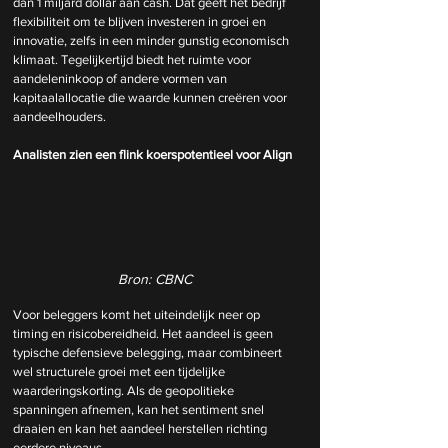
dan 1 miljard dollar aan cash. Dat geeft het bedrijf 
flexibiliteit om te blijven investeren in groei en 
innovatie, zelfs in een minder gunstig economisch 
klimaat. Tegelijkertijd biedt het ruimte voor 
aandeleninkoop of andere vormen van 
kapitaalallocatie die waarde kunnen creëren voor 
aandeelhouders.
Analisten zien een flink koerspotentieel voor Align
Bron: CBNC
Voor beleggers komt het uiteindelijk neer op 
timing en risicobereidheid. Het aandeel is geen 
typische defensieve belegging, maar combineert 
wel structurele groei met een tijdelijke 
waarderingskorting. Als de geopolitieke 
spanningen afnemen, kan het sentiment snel 
draaien en kan het aandeel herstellen richting 
eerdere niveaus.