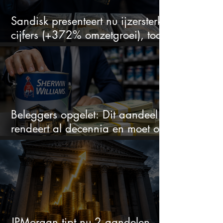
Sandisk presenteert nu ijzersterke
cijfers (+372% omzetgroei), toch
zakt het aandeel weg
Beleggers opgelet: Dit aandeel
rendeert al decennia en moet op
je watchlist staan!
JPMorgan tipt nu 2 aandelen