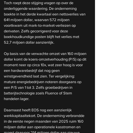
Toch roept deze stijging vragen op over de 
onderliggende waardering. De onderneming 
boekte in het derde kwartaal een nettoverlies van 
641 miljoen dollar, waarvan 572 miljoen 
voortkwam uit mark-to-market-verliezen op 
derivaten. Zelfs gecorrigeerd voor deze 
boekhoudkundige posten blijft het verlies met 
52,7 miljoen dollar aanzienlijk.
Op basis van de verwachte omzet van 160 miljoen 
dollar komt de koers-omzetverhouding (P/S) op dit 
moment neer op circa 10x, wat zeer hoog is voor 
een hardwarebedrijf dat nog geen 
winstgevendheid laat zien. Ter vergelijking: 
mature energiebedrijven noteren doorgaans op 
een P/S van 1 tot 3. Zelfs groeibedrijven in 
batterijtechnologie zoals Fluence of Stem 
handelen lager.
Daarnaast heeft EOS nog een aanzienlijk 
werkkapitaaltekort. De onderneming verbrandde 
in de eerste negen maanden van 2025 ruim 160 
miljoen dollar aan operationele kasstromen en 
moest daarvoor 214 miljoen dollar aan nieuwe 