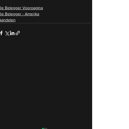
De Belegger Voorpagina
De Belegger - Amerika
Aandelen