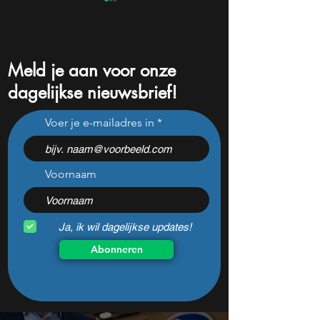
Meld je aan voor onze
dagelijkse nieuwsbrief!
Techgigant onderuit: dit
"Ik had niets mee
Voer je e-mailadres in
zagen beleggers niet meer
motivatie": hoe Ma
sinds 2001
stap voor stap fin
rust opbouwt
Voornaam
Ja, ik wil dagelijkse updates!
Abonneren