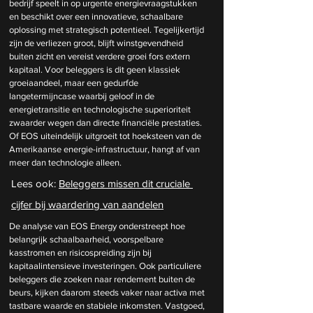
bedrijf speelt in op urgente energievraagstukken 
en beschikt over een innovatieve, schaalbare 
oplossing met strategisch potentieel. Tegelijkertijd 
zijn de verliezen groot, blijft winstgevendheid 
buiten zicht en vereist verdere groei fors extern 
kapitaal. Voor beleggers is dit geen klassiek 
groeiaandeel, maar een gedurfde 
langetermijncase waarbij geloof in de 
energietransitie en technologische superioriteit 
zwaarder wegen dan directe financiële prestaties. 
Of EOS uiteindelijk uitgroeit tot hoeksteen van de 
Amerikaanse energie-infrastructuur, hangt af van 
meer dan technologie alleen.
Lees ook: 
Beleggers missen dit cruciale 
cijfer bij waardering van aandelen
De analyse van EOS Energy onderstreept hoe 
belangrijk schaalbaarheid, voorspelbare 
kasstromen en risicospreiding zijn bij 
kapitaalintensieve investeringen. Ook particuliere 
beleggers die zoeken naar rendement buiten de 
beurs, kijken daarom steeds vaker naar activa met 
tastbare waarde en stabiele inkomsten. Vastgoed, 