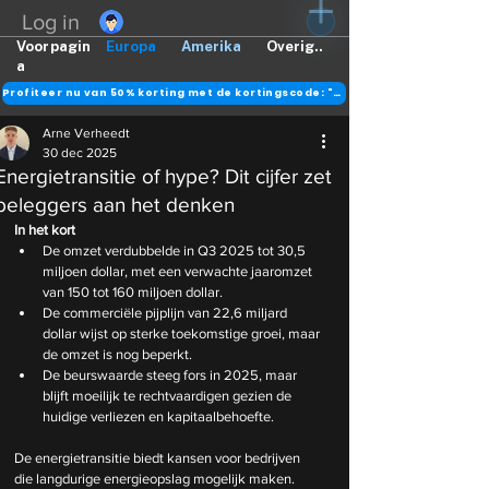
Log in
Voorpagin
Europa
Amerika
Overig..
a
Profiteer nu van 50% korting met de kortingscode: "DANK"
Arne Verheedt
30 dec 2025
Energietransitie of hype? Dit cijfer zet
beleggers aan het denken
In het kort
De omzet verdubbelde in Q3 2025 tot 30,5 
miljoen dollar, met een verwachte jaaromzet 
van 150 tot 160 miljoen dollar.
De commerciële pijplijn van 22,6 miljard 
dollar wijst op sterke toekomstige groei, maar 
de omzet is nog beperkt.
De beurswaarde steeg fors in 2025, maar 
blijft moeilijk te rechtvaardigen gezien de 
huidige verliezen en kapitaalbehoefte.
De energietransitie biedt kansen voor bedrijven 
die langdurige energieopslag mogelijk maken. 