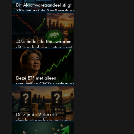
Dit AI-softwareaandeel stijgt
38% en zet de SaaS-crash op
zijn kop
40% onder de top: waarom
dit aandeel weer interessant
wordt
Deze ETF met alleen
vrouwelijke CEO’s verslaat de
S&P 500 keihard
Dit zijn de 2 sterkste
dividendaandelen met ruim
5% dividend