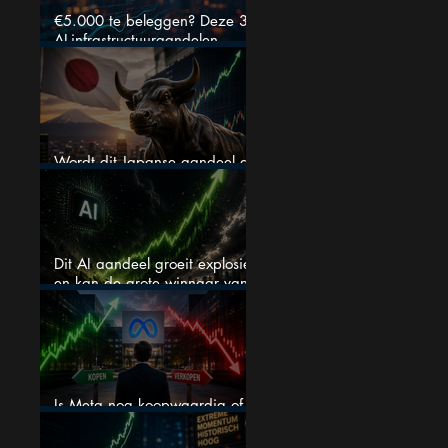
€5.000 te beleggen? Deze 3
AI-infrastructuuraandelen
liggen nu in de uitverkoop
Wordt dit Japanse aandeel de
comeback kid van 2026?
Dit AI aandeel groeit explosief
en kan de grote winnaar van
AI worden
Is Meta nog koopwaardig of
wordt het tijd om te verkopen?