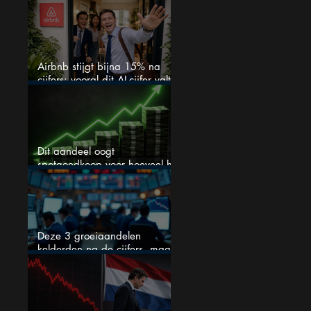
aandelen te kopen?
Airbnb stijgt bijna 15% na
cijfers: vooral dit AI-cijfer valt
op
Dit aandeel oogt
spotgoedkoop voor hoeveel het
kan stijgen
Deze 3 groeiaandelen
kelderden na de cijfers, maar
één is mijn duidelijke favoriet