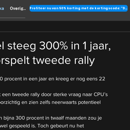
Profiteer nu van 50% korting met de kortingscode: "DANK"
ka
Overig..
l steeg 300% in 1 jaar,
rspelt tweede rally
00 procent in een jaar en kreeg er nog eens 22 
 een tweede rally door sterke vraag naar CPU’s
oorzichtig en zien zelfs neerwaarts potentieel
n bijna 300 procent in twaalf maanden zou je 
wel gespeeld is. Toch gebeurt nu het 