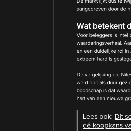
De markt lijkt dus te twi
aangedreven door de hu
Wat betekent d
Voor beleggers is Inte
waarderingsverhaal. Aan 
en een duidelijke rol in
extreem hard is gesteg
De vergelijking die Nil
werd ooit als duur gezi
boodschap is dat waarde
hart van een nieuwe groe
Lees ook: 
Dit s
dé koopkans va