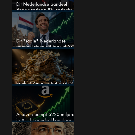
Dit Nederlandse aandeel
daalt vandaag 8% ondanks
zeer sterke halfjaarcijfers en
positieve analistenadviezen:
mooie koopkans?
Dit "saaie" Nederlandse
aandeel steeg dit jaar al 58%
en wordt volgens analisten
onderschat
Bank of America tipt deze 3
chipaandelen
Amazon pompt $220 miljard
in AI: dit aandeel kan daar
explosief van profiteren