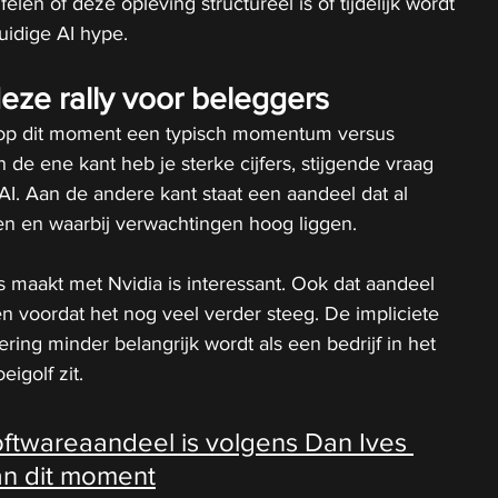
jfelen of deze opleving structureel is of tijdelijk wordt 
idige AI hype.
eze rally voor beleggers
l op dit moment een typisch momentum versus 
de ene kant heb je sterke cijfers, stijgende vraag 
 AI. Aan de andere kant staat een aandeel dat al 
en en waarbij verwachtingen hoog liggen.
es maakt met Nvidia is interessant. Ook dat aandeel 
en voordat het nog veel verder steeg. De impliciete 
ring minder belangrijk wordt als een bedrijf in het 
igolf zit.
oftwareaandeel is volgens Dan Ives 
n dit moment