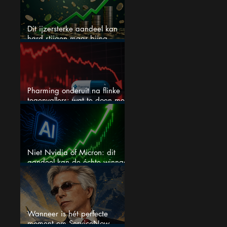
Dit ijzersterke aandeel kan
hard stijgen maar bijna
niemand kijkt
Pharming onderuit na flinke
tegenvallers: wat te doen met
het aandeel?
Niet Nvidia of Micron: dit
aandeel kan de échte winnaar
van de AI-race worden
Wanneer is hét perfecte
moment om ServiceNow