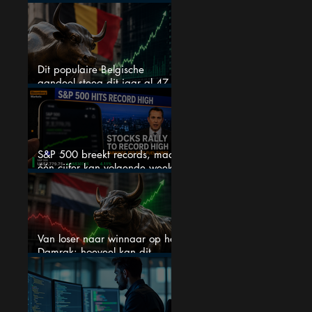
weekend te wachten
Dit populaire Belgische
aandeel steeg dit jaar al 47
procent: is er ruimte voor
meer?
S&P 500 breekt records, maar
één cijfer kan volgende week
alles veranderen
Van loser naar winnaar op het
Damrak: hoeveel kan dit
Nederlandse aandeel nog
stijgen?