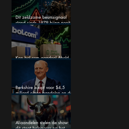
Dit zeldzame beurssignaal
stond sinds 1979 bijna nooit
zo extreem
Kan bol.com aandeel Ahold
nieuw leven inblazen?
Berkshire koopt voor $4,5
miljard eigen aandelen en dat
zegt veel over de waardering
AI-aandelen stelen de show:
dit staat beleggers na het