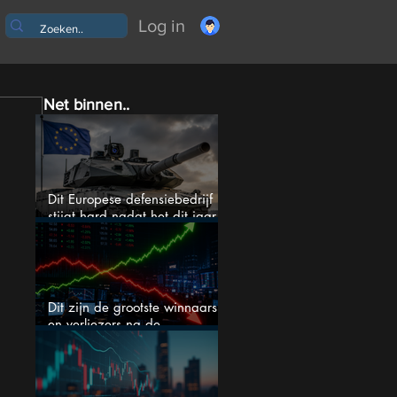
Log in
Net binnen..
Dit Europese defensiebedrijf
stijgt hard nadat het dit jaar
46% daalde: mooie koopkans?
Dit zijn de grootste winnaars
en verliezers na de
kwartaalcijfers (2 springen
eruit)