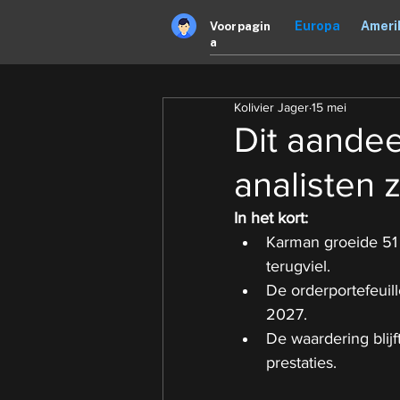
Europa
Ameri
Voorpagin
a
Kolivier Jager
15 mei
Dit aandee
analisten 
In het kort:
Karman groeide 51 
terugviel.
De orderportefeuill
2027.
De waardering blijf
prestaties.