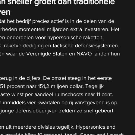
sneller groeit dan traditionele 
ven
 het bedrijf precies actief is in de delen van de 
rheden momenteel miljarden extra investeren. Het 
 en onderdelen voor hypersonische raketten, 
, raketverdediging en tactische defensiesystemen. 
eën waar de Verenigde Staten en NAVO landen hun 
 terug in de cijfers. De omzet steeg in het eerste 
1 procent naar 151,2 miljoen dollar. Tegelijk 
te winst per aandeel ruimschoots naar 11 cent. 
 inmiddels vier kwartalen op rij winstgevend is op 
j jonge defensiebedrijven zelden zo snel gebeurt.
 uit meerdere divisies tegelijk. Hypersonics and 
se groeide bijna 19 procent, terwijl Space and Launch 