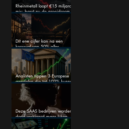
Rheinmetall loopt €15 miljard
mis: barst nu de groeidroom
van het defensiebedrijf?
Dit ene cijfer kan na een
koersval van 50% alles
veranderen
Analisten tippen 3 Europese
aandelen die tot 102% kunnen
stijgen
Deze SAAS bedrijven worden
dood verklaard maar lijken
springlevend