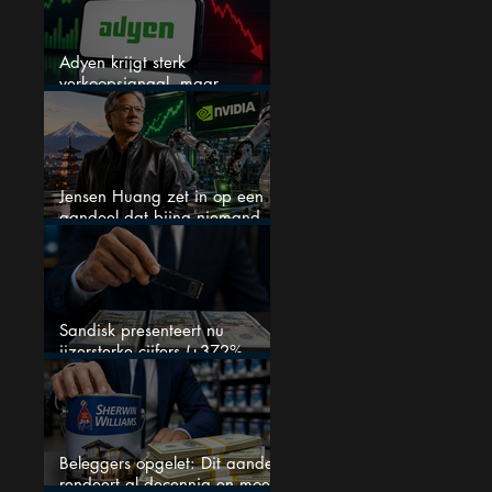
Adyen krijgt sterk
verkoopsignaal, maar
analisten zien juist een
koopkans
Jensen Huang zet in op een
aandeel dat bijna niemand
kent
Sandisk presenteert nu
ijzersterke cijfers (+372%
omzetgroei), toch zakt het
aandeel weg
Beleggers opgelet: Dit aandeel
rendeert al decennia en moet