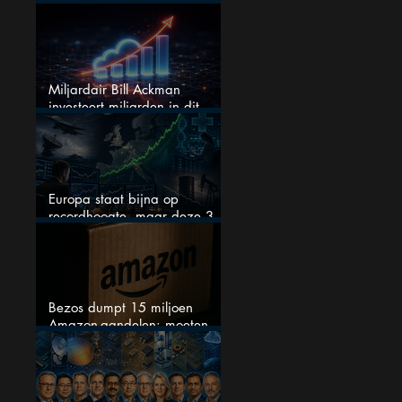
dit dividendaandeel blijven
verhogen?
Miljardair Bill Ackman
investeert miljarden in dit
techaandeel
Europa staat bijna op
recordhoogte, maar deze 3
sectoren vallen nu op
Bezos dumpt 15 miljoen
Amazon-aandelen: moeten
beleggers zich zorgen maken?