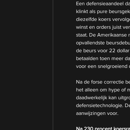
Een defensieaandeel dat
klinkt als pure beursgek
diezelfde koers vervolg
winst en orders juist v
staat.
 De
 Amerikaanse r
opvallendste beursdebu
de beurs voor 22 dollar
betaalden toen meer da
voor een snelgroeiend d
Na de forse correctie be
het alleen om hype of
daadwerkelijk kan uitgr
defensietechnologie. De
aanwijzingen voor.
Na 230 procent koersral