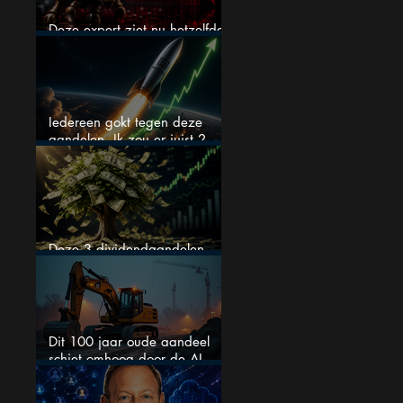
Deze expert ziet nu hetzelfde
als voor de crash van 1987
Iedereen gokt tegen deze
aandelen. Ik zou er juist 2
kopen
Deze 3 dividendaandelen
kunnen binnenkort flink stijgen
Dit 100 jaar oude aandeel
schiet omhoog door de AI-
boom