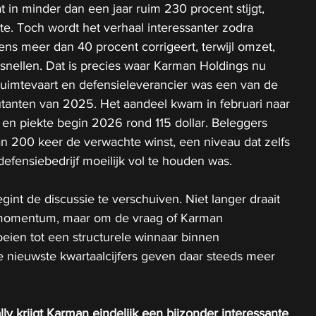
 in minder dan een jaar ruim 230 procent stijgt, 
te. Toch wordt het verhaal interessanter zodra 
ens meer dan 40 procent corrigeert, terwijl omzet, 
ersnellen. Dat is precies waar Karman Holdings nu 
uimtevaart en defensieleverancier was een van de 
tanten van 2025. Het aandeel kwam in februari naar 
 en piekte begin 2026 rond 115 dollar. Beleggers 
n 200 keer de verwachte winst, een niveau dat zelfs 
efensiebedrijf moeilijk vol te houden was.
gint de discussie te verschuiven. Niet langer draait 
 momentum, maar om de vraag of Karman 
oeien tot een structurele winnaar binnen 
 nieuwste kwartaalcijfers geven daar steeds meer 
ly krijgt Karman eindelijk een bijzonder interessante 