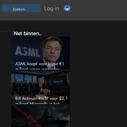
Log in
Net binnen..
ASML koopt voor bijna €1
miljard eigen aandelen:
slimme zet of dure timing?
Bill Ackman kocht voor $2,1
miljard Microsoft: is het
aandeel na de koerssprong
nog aantrekkelijk?