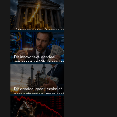
op je watchlist staan!
JPMorgan tipt nu 2 aandelen
voor augustus
Dit innovatieve aandeel
explodeert +680% in één jaar
en blijft maar stijgen
Dit aandeel groeit explosief
door datacenters, maar heeft
tientallen miljarden nodig