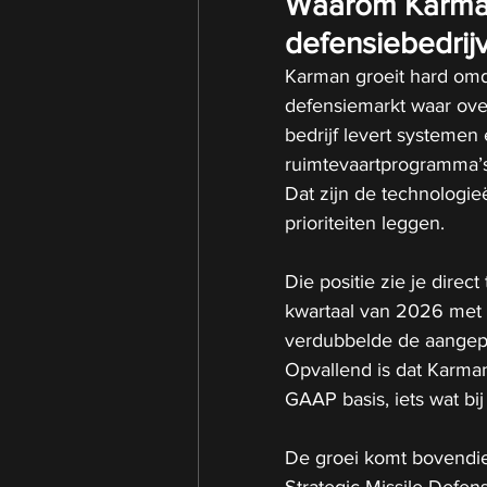
Waarom Karman 
defensiebedrij
Karman groeit hard omdat
defensiemarkt waar ove
bedrijf levert systemen
ruimtevaartprogramma’s
Dat zijn de technologi
prioriteiten leggen.
Die positie zie je direct
kwartaal van 2026 met 5
verdubbelde de aangepas
Opvallend is dat Karman
GAAP basis, iets wat bi
De groei komt bovendien
Strategic Missile Defen