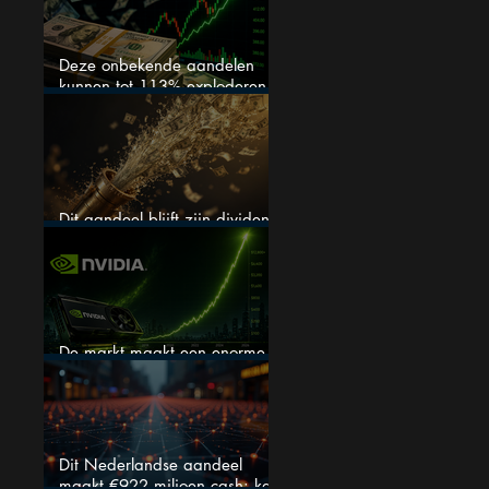
Deze onbekende aandelen
kunnen tot 113% exploderen
(één springt eruit)
Dit aandeel blijft zijn dividend
verhogen, wat er ook gebeurt
De markt maakt een enorme
fout bij Nvidia
Dit Nederlandse aandeel
maakt €922 miljoen cash: kan