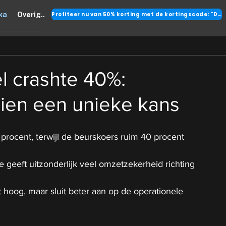
Profiteer nu van 50% korting met de kortingscode: "DANK"
ka
Overig..
l crashte 40%:
zien een unieke kans
procent, terwijl de beurskoers ruim 40 procent 
e geeft uitzonderlijk veel omzetzekerheid richting 
t hoog, maar sluit beter aan op de operationele 