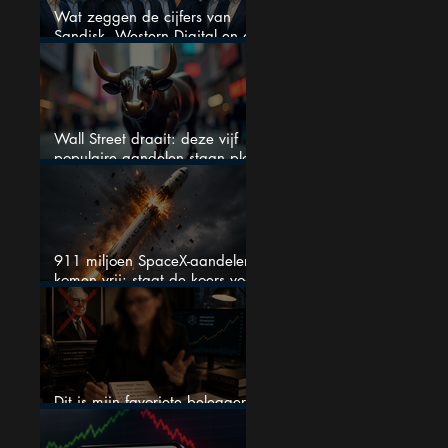
Wat zeggen de cijfers van
Sandisk, Western Digital en de
AI-Infrastructuur aandelen mij
werkelijk
Wall Street draait: deze vijf
populaire aandelen staan plots
onder spanning
911 miljoen SpaceX-aandelen
komen vrij: staat de koers voor
een nieuwe crash?
Dit is mijn favoriete belegger…
en het is niet Warren Buffett