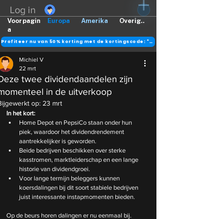
Log in
Voorpagin
Europa
Amerika
Overig..
a
Profiteer nu van 50% korting met de kortingscode: "DANK"
Michiel V
22 mrt
Deze twee dividendaandelen zijn
momenteel in de uitverkoop
Bijgewerkt op:
23 mrt
In het kort:
Home Depot en PepsiCo staan onder hun 
piek, waardoor het dividendrendement 
aantrekkelijker is geworden.
Beide bedrijven beschikken over sterke 
kasstromen, marktleiderschap en een lange 
historie van dividendgroei.
Voor lange termijn beleggers kunnen 
koersdalingen bij dit soort stabiele bedrijven 
juist interessante instapmomenten bieden.
Op de beurs horen dalingen er nu eenmaal bij. 