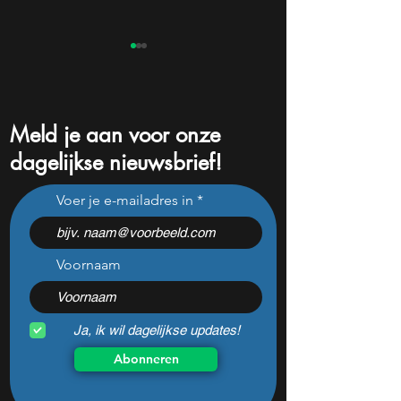
Meld je aan voor onze
dagelijkse nieuwsbrief!
Beleggers dumpen dit
Na een koersdali
Voer je e-mailadres in
chipaandeel maar Wall
-47% lijkt dit ijzer
Street ziet een zeldzame
aandeel aantrekke
koopkans
dan ooit
Voornaam
Ja, ik wil dagelijkse updates!
Abonneren