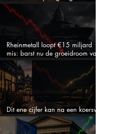
aantrekkelijk?
Rheinmetall loopt €15 miljard
mis: barst nu de groeidroom van
het defensiebedrijf?
Dit ene cijfer kan na een koersval
van 50% alles veranderen