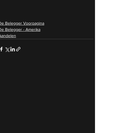
De Belegger Voorpagina
De Belegger - Amerika
Aandelen