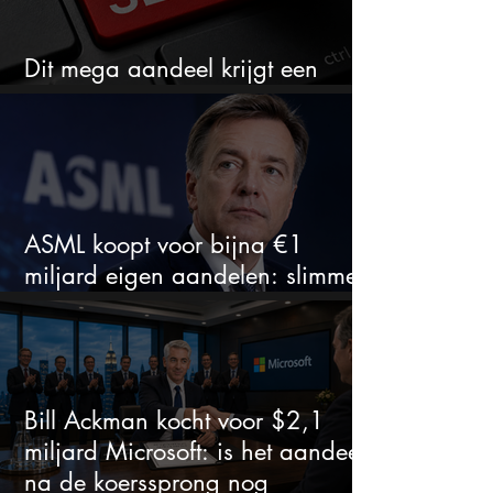
Dit mega aandeel krijgt een
zeldzaam verkoopadvies
ASML koopt voor bijna €1
miljard eigen aandelen: slimme
zet of dure timing?
Bill Ackman kocht voor $2,1
miljard Microsoft: is het aandeel
na de koerssprong nog