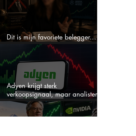
Dit is mijn favoriete belegger…
en het is niet Warren Buffett
Adyen krijgt sterk
verkoopsignaal, maar analisten
zien juist een koopkans