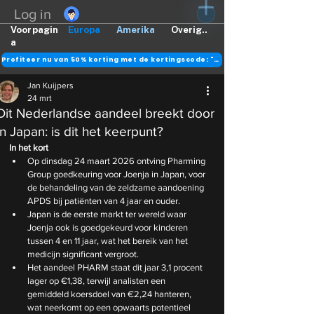
Log in
Voorpagin
Europa
Amerika
Overig..
a
Profiteer nu van 50% korting met de kortingscode: "DANK"
Jan Kuijpers
24 mrt
Dit Nederlandse aandeel breekt door
in Japan: is dit het keerpunt?
In het kort
Op dinsdag 24 maart 2026 ontving Pharming 
Group goedkeuring voor Joenja in Japan, voor 
de behandeling van de zeldzame aandoening 
APDS bij patiënten van 4 jaar en ouder.
Japan is de eerste markt ter wereld waar 
Joenja ook is goedgekeurd voor kinderen 
tussen 4 en 11 jaar, wat het bereik van het 
medicijn significant vergroot.
Het aandeel PHARM staat dit jaar 3,1 procent 
lager op €1,38, terwijl analisten een 
gemiddeld koersdoel van €2,24 hanteren, 
wat neerkomt op een opwaarts potentieel 