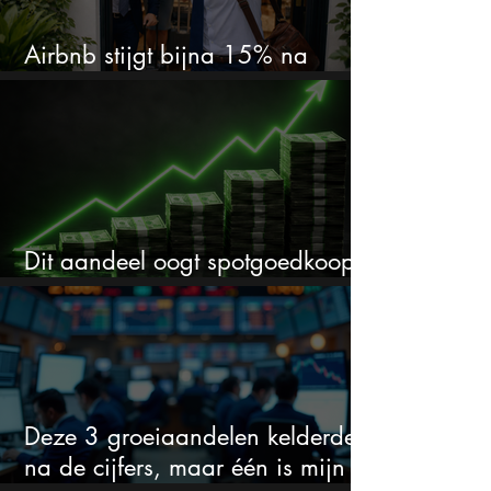
Airbnb stijgt bijna 15% na
cijfers: vooral dit AI-cijfer valt op
Dit aandeel oogt spotgoedkoop
voor hoeveel het kan stijgen
Deze 3 groeiaandelen kelderden
na de cijfers, maar één is mijn