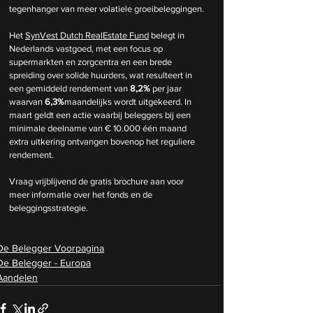
tegenhanger van meer volatiele groeibeleggingen.
Het 
SynVest Dutch RealEstate Fund
 belegt in 
Nederlands vastgoed, met een focus op 
supermarkten en zorgcentra en een brede 
spreiding over solide huurders, wat resulteert in 
een gemiddeld rendement van 
8,2%
 per jaar 
waarvan 
6,3%
maandelijks wordt uitgekeerd. In 
maart geldt een actie waarbij beleggers bij een 
minimale deelname van € 10.000 één maand 
extra uitkering ontvangen bovenop het reguliere 
rendement.
Vraag vrijblijvend de gratis brochure aan voor 
meer informatie over het fonds en de 
beleggingsstrategie.
De Belegger Voorpagina
De Belegger - Europa
Aandelen