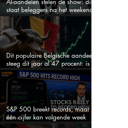
AI-aandelen stelen de show: dit
staat beleggers na het weekend
te wachten
Dit populaire Belgische aandeel
steeg dit jaar al 47 procent: is er
ruimte voor meer?
S&P 500 breekt records, maar
één cijfer kan volgende week
alles veranderen