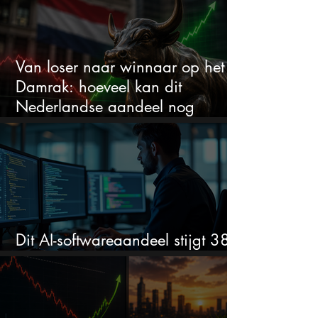
Van loser naar winnaar op het
Damrak: hoeveel kan dit
Nederlandse aandeel nog
stijgen?
Dit AI-softwareaandeel stijgt 38%
en zet de SaaS-crash op zijn kop