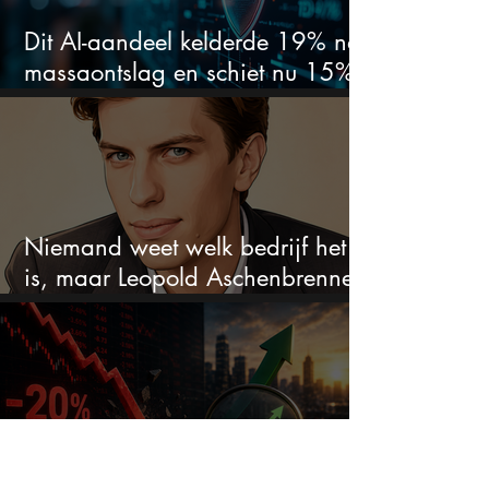
Dit AI-aandeel kelderde 19% na
massaontslag en schiet nu 15%
omhoog
Niemand weet welk bedrijf het
is, maar Leopold Aschenbrenner
zet er nu $500 miljoen op
Dit aandeel crasht 20% na
topcijfers — is dit de koopkans