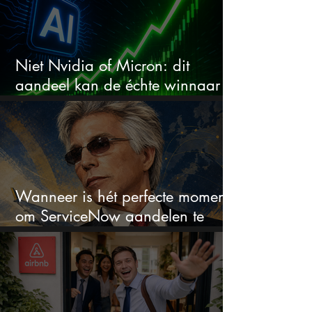
Niet Nvidia of Micron: dit
aandeel kan de échte winnaar
van de AI-race worden
Wanneer is hét perfecte moment
om ServiceNow aandelen te
kopen?