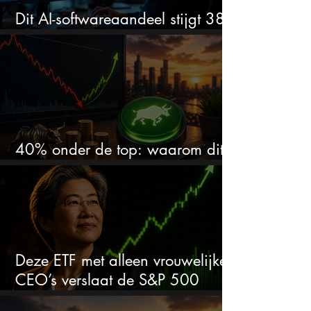
Dit AI-softwareaandeel stijgt 38%
en zet de SaaS-crash op zijn kop
40% onder de top: waarom dit
aandeel weer interessant wordt
Deze ETF met alleen vrouwelijke
CEO’s verslaat de S&P 500
keihard