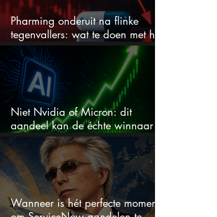
Pharming onderuit na flinke
tegenvallers: wat te doen met het
aandeel?
Niet Nvidia of Micron: dit
aandeel kan de échte winnaar
van de AI-race worden
Wanneer is hét perfecte moment
om ServiceNow aandelen te