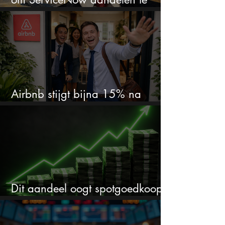
kopen?
Airbnb stijgt bijna 15% na
cijfers: vooral dit AI-cijfer valt op
Dit aandeel oogt spotgoedkoop
voor hoeveel het kan stijgen