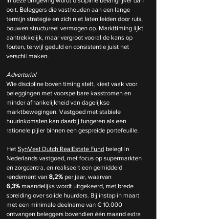
In deze omgeving wordt discipline belangrijker dan 
ooit. Beleggers die vasthouden aan een lange 
termijn strategie en zich niet laten leiden door ruis, 
bouwen structureel vermogen op. Markttiming lijkt 
aantrekkelijk, maar vergroot vooral de kans op 
fouten, terwijl geduld en consistentie juist het 
verschil maken.
Advertorial
Wie discipline boven timing stelt, kiest vaak voor 
beleggingen met voorspelbare kasstromen en 
minder afhankelijkheid van dagelijkse 
marktbewegingen. Vastgoed met stabiele 
huurinkomsten kan daarbij fungeren als een 
rationele pijler binnen een gespreide portefeuille.
Het 
SynVest Dutch RealEstate Fund
 belegt in 
Nederlands vastgoed, met focus op supermarkten 
en zorgcentra, en realiseert een gemiddeld 
rendement van 
8,2%
 per jaar, waarvan 
6,3%
 maandelijks wordt uitgekeerd, met brede 
spreiding over solide huurders. Bij instap in maart 
met een minimale deelname van € 10.000 
ontvangen beleggers bovendien één maand extra 