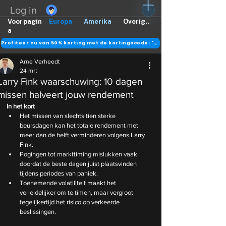
Log in
Voorpagin
Europa
Amerika
Overig..
a
Profiteer nu van 50% korting met de kortingscode: "DANK"
Arne Verheedt
24 mrt
Larry Fink waarschuwing: 10 dagen
missen halveert jouw rendement
In het kort
Het missen van slechts tien sterke 
beursdagen kan het totale rendement met 
meer dan de helft verminderen volgens Larry 
Fink.
Pogingen tot markttiming mislukken vaak 
doordat de beste dagen juist plaatsvinden 
tijdens periodes van paniek.
Toenemende volatiliteit maakt het 
verleidelijker om te timen, maar vergroot 
tegelijkertijd het risico op verkeerde 
beslissingen.