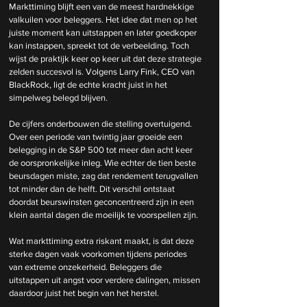
Markttiming blijft een van de meest hardnekkige 
valkuilen voor beleggers. Het idee dat men op het 
juiste moment kan uitstappen en later goedkoper 
kan instappen, spreekt tot de verbeelding. Toch 
wijst de praktijk keer op keer uit dat deze strategie 
zelden succesvol is. Volgens Larry Fink, CEO van 
BlackRock, ligt de echte kracht juist in het 
simpelweg belegd blijven.
De cijfers onderbouwen die stelling overtuigend. 
Over een periode van twintig jaar groeide een 
belegging in de S&P 500 tot meer dan acht keer 
de oorspronkelijke inleg. Wie echter de tien beste 
beursdagen miste, zag dat rendement terugvallen 
tot minder dan de helft. Dit verschil ontstaat 
doordat beurswinsten geconcentreerd zijn in een 
klein aantal dagen die moeilijk te voorspellen zijn.
Wat markttiming extra riskant maakt, is dat deze 
sterke dagen vaak voorkomen tijdens periodes 
van extreme onzekerheid. Beleggers die 
uitstappen uit angst voor verdere dalingen, missen 
daardoor juist het begin van het herstel.