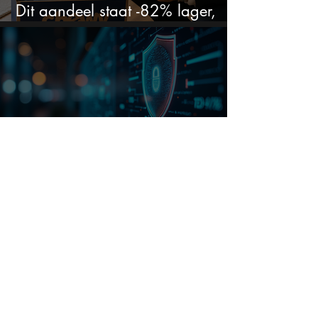
Dit aandeel staat -82% lager,
terwijl het bedrijf gewoon groeit
Dit AI-aandeel kelderde 19% na
massaontslag en schiet nu 15%
omhoog
Niemand weet welk bedrijf het
is, maar Leopold Aschenbrenner
zet er nu $500 miljoen op