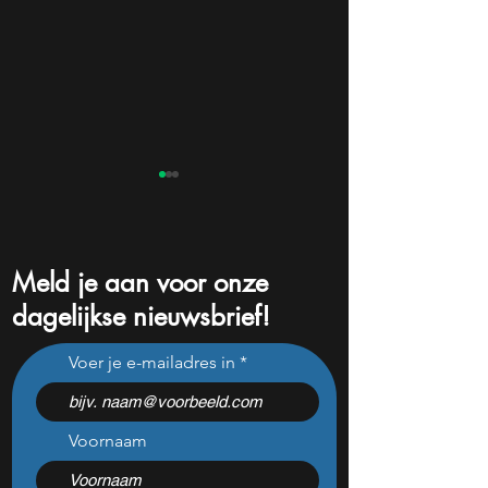
Meld je aan voor onze
dagelijkse nieuwsbrief!
Vanaf €100 profiteren van
Van $5 naar $60 
Voer je e-mailadres in
vastgoed? Dit verandert
dit aandeel verras
alles
beleggers
Voornaam