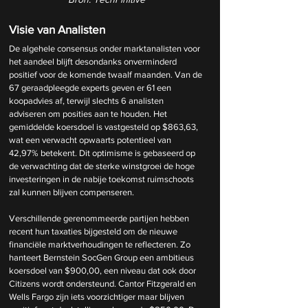
Visie van Analisten
De algehele consensus onder marktanalisten voor 
het aandeel blijft desondanks onverminderd 
positief voor de komende twaalf maanden. Van de 
67 geraadpleegde experts geven er 61 een 
koopadvies af, terwijl slechts 6 analisten 
adviseren om posities aan te houden. Het 
gemiddelde koersdoel is vastgesteld op $863,63, 
wat een verwacht opwaarts potentieel van 
42,97% betekent. Dit optimisme is gebaseerd op 
de verwachting dat de sterke winstgroei de hoge 
investeringen in de nabije toekomst ruimschoots 
zal kunnen blijven compenseren.
Verschillende gerenommeerde partijen hebben 
recent hun taxaties bijgesteld om de nieuwe 
financiële marktverhoudingen te reflecteren. Zo 
hanteert Bernstein SocGen Group een ambitieus 
koersdoel van $900,00, een niveau dat ook door 
Citizens wordt ondersteund. Cantor Fitzgerald en 
Wells Fargo zijn iets voorzichtiger maar blijven 