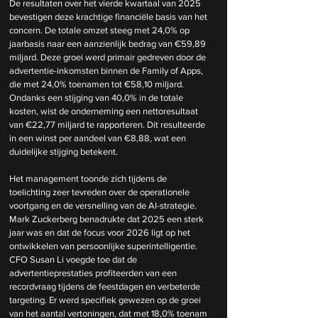
De resultaten over het vierde kwartaal van 2025 
bevestigen deze krachtige financiële basis van het 
concern. De totale omzet steeg met 24,0% op 
jaarbasis naar een aanzienlijk bedrag van €59,89 
miljard. Deze groei werd primair gedreven door de 
advertentie-inkomsten binnen de Family of Apps, 
die met 24,0% toenamen tot €58,10 miljard. 
Ondanks een stijging van 40,0% in de totale 
kosten, wist de onderneming een nettoresultaat 
van €22,77 miljard te rapporteren. Dit resulteerde 
in een winst per aandeel van €8,88, wat een 
duidelijke stijging betekent.
Het management toonde zich tijdens de 
toelichting zeer tevreden over de operationele 
voortgang en de versnelling van de AI-strategie. 
Mark Zuckerberg benadrukte dat 2025 een sterk 
jaar was en dat de focus voor 2026 ligt op het 
ontwikkelen van persoonlijke superintelligentie. 
CFO Susan Li voegde toe dat de 
advertentieprestaties profiteerden van een 
recordvraag tijdens de feestdagen en verbeterde 
targeting. Er werd specifiek gewezen op de groei 
van het aantal vertoningen, dat met 18,0% toenam 