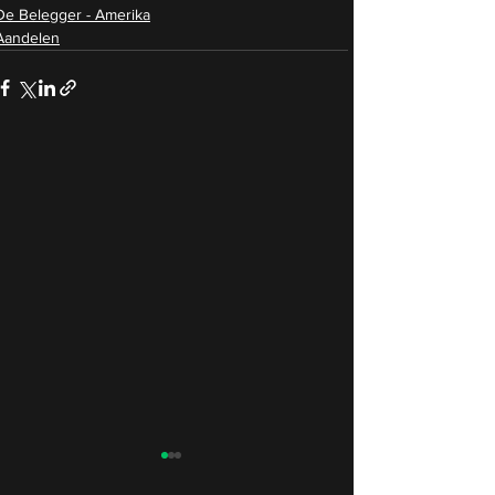
De Belegger - Amerika
Aandelen