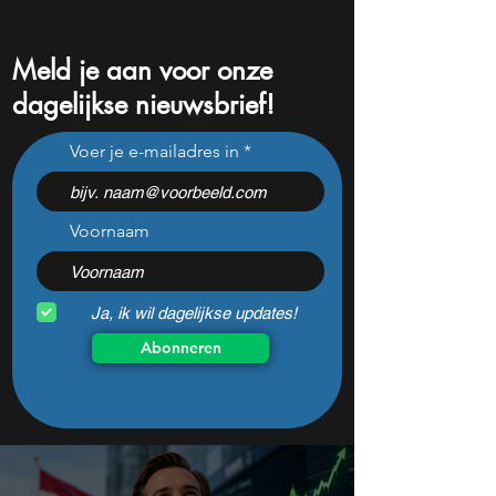
Meld je aan voor onze
dagelijkse nieuwsbrief!
S&P 500 op record, maar
Wat ze je niet ver
Voer je e-mailadres in
Michael Burry waarschuwt
over erfbelasting
voor crash zoals in 1987
Voornaam
Ja, ik wil dagelijkse updates!
Abonneren