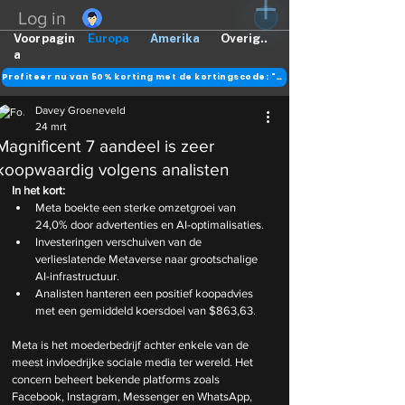
Log in
Voorpagin
Europa
Amerika
Overig..
a
Profiteer nu van 50% korting met de kortingscode: "DANK"
Davey Groeneveld
24 mrt
Magnificent 7 aandeel is zeer
koopwaardig volgens analisten
In het kort: 
Meta boekte een sterke omzetgroei van 
24,0% door advertenties en AI-optimalisaties.
Investeringen verschuiven van de 
verlieslatende Metaverse naar grootschalige 
AI-infrastructuur.
Analisten hanteren een positief koopadvies 
met een gemiddeld koersdoel van $863,63.
Meta is het moederbedrijf achter enkele van de 
meest invloedrijke sociale media ter wereld. Het 
concern beheert bekende platforms zoals 
Facebook, Instagram, Messenger en WhatsApp, 