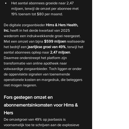
Het aantal abonnees groeide naar 2,47 
miljoen, terwijl de omzet per abonnee met 
19% toenam tot $80 per maand.
De digitale zorgaanbieder 
Hims & Hers Health, 
Inc.
 heeft in het derde kwartaal van 2025 
wederom een indrukwekkende groei neergezet. 
Met een omzet van bijna 
$599 miljoen
 realiseerde 
het bedrijf een 
jaarlijkse groei van 49%
, terwijl het 
aantal abonnees opliep naar 
2,47 miljoen
. 
Daarmee onderstreept het platform zijn 
transformatie van online apotheek naar 
volwaardige zorgaanbieder. Toch liggen er onder 
de oppervlakte signalen van toenemende 
operationele kosten en margedruk, die beleggers 
niet mogen negeren.
Fors gestegen omzet en 
abonnementsinkomsten voor Hims & 
Hers
De omzetgroei van 49% op jaarbasis is 
voornamelijk toe te schrijven aan de explosieve 