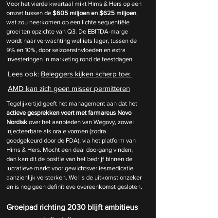
Voor het vierde kwartaal mikt Hims & Hers op een 
omzet tussen de 
$605 miljoen en $625 miljoen
, 
wat zou neerkomen op een lichte sequentiële 
groei ten opzichte van Q3. De EBITDA-marge 
wordt naar verwachting wel iets lager, tussen de 
9% en 10%, door seizoensinvloeden en extra 
investeringen in marketing rond de feestdagen.
Lees ook: 
Beleggers kijken scherp toe: 
AMD kan zich geen misser permitteren
Tegelijkertijd geeft het management aan dat het 
actieve gesprekken voert met farmareus Novo 
Nordisk
 over het aanbieden van Wegovy, zowel 
injecteerbare als orale vormen (zodra 
goedgekeurd door de FDA), via het platform van 
Hims & Hers. Mocht een deal doorgang vinden, 
dan kan dit de positie van het bedrijf binnen de 
lucratieve markt voor gewichtsverliesmedicatie 
aanzienlijk versterken. Wel is de uitkomst onzeker 
en is nog geen definitieve overeenkomst gesloten.
Groeipad richting 2030 blijft ambitieus 