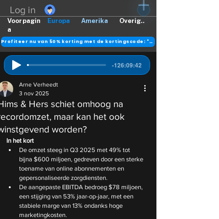
Log in
Voorpagin
Europa
Amerika
Overig..
a
Profiteer nu van 50% korting met de kortingscode: "DANK"
-126:09:42
Arne Verheedt
3 nov 2025
Hims & Hers schiet omhoog na
recordomzet, maar kan het ook
winstgevend worden?
In het kort
De omzet steeg in Q3 2025 met 49% tot 
bijna $600 miljoen, gedreven door een sterke 
toename van online abonnementen en 
gepersonaliseerde zorgdiensten.
De aangepaste EBITDA bedroeg $78 miljoen, 
een stijging van 53% jaar-op-jaar, met een 
stabiele marge van 13% ondanks hoge 
marketingkosten.