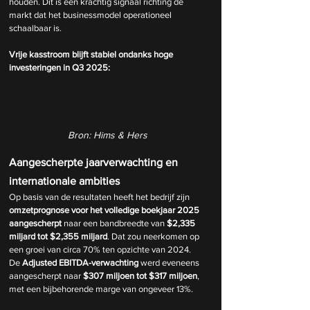
houden. Dit is een krachtig signaal richting de 
markt dat het businessmodel operationeel 
schaalbaar is.
Vrije kasstroom blijft stabiel ondanks hoge 
investeringen in Q3 2025:
Bron: Hims & Hers
Aangescherpte jaarverwachting en 
internationale ambities
Op basis van de resultaten heeft het bedrijf zijn 
omzetprognose voor het volledige boekjaar 2025 
aangescherpt
 naar een bandbreedte van 
$2,335 
miljard tot $2,355 miljard
. Dat zou neerkomen op 
een groei van circa 70% ten opzichte van 2024. 
De 
Adjusted EBITDA-verwachting
 werd eveneens 
aangescherpt naar 
$307 miljoen tot $317 miljoen
, 
met een bijbehorende marge van ongeveer 13%.