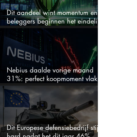
Dit aandeel wint momentum en
beleggers beginnen het eindelijk
te zien
Nebius daalde vorige maand
31%: perfect koopmoment vlak
voor kwartaalcijfers?
Dit Europese defensiebedrijf stijgt
hard nadat het dit jaar 46%