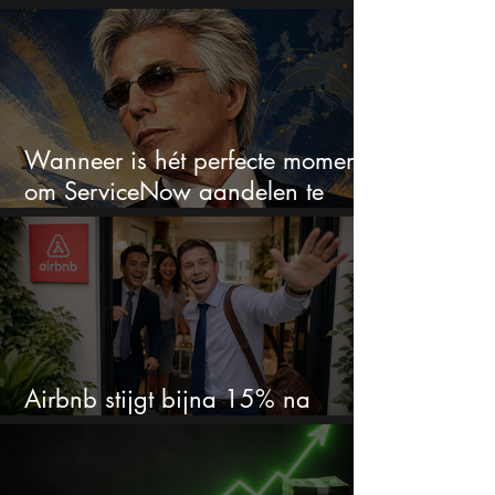
van de AI-race worden
Wanneer is hét perfecte moment
om ServiceNow aandelen te
kopen?
Airbnb stijgt bijna 15% na
cijfers: vooral dit AI-cijfer valt op