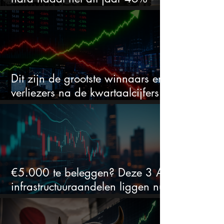
daalde: mooie koopkans?
Dit zijn de grootste winnaars en
verliezers na de kwartaalcijfers
(2 springen eruit)
€5.000 te beleggen? Deze 3 AI-
infrastructuuraandelen liggen nu
in de uitverkoop