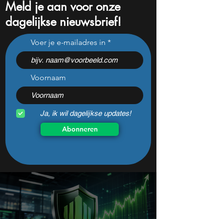
Meld je aan voor onze
dagelijkse nieuwsbrief!
Beleggers kijken scherp
De 10 favoriete a
Voer je e-mailadres in
toe: AMD kan zich geen
van superinvestee
misser permitteren
2025
Voornaam
Ja, ik wil dagelijkse updates!
Abonneren