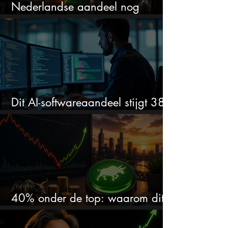
Nederlandse aandeel nog
stijgen?
Dit AI-softwareaandeel stijgt 38%
en zet de SaaS-crash op zijn kop
40% onder de top: waarom dit
aandeel weer interessant wordt