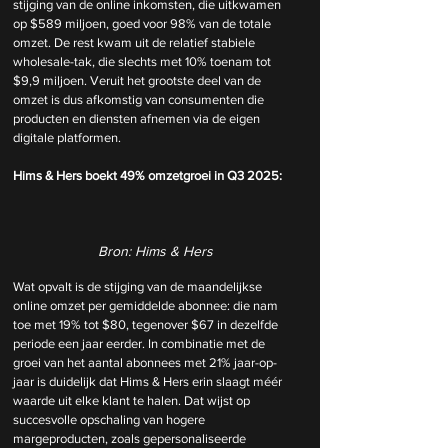
stijging van de online inkomsten, die uitkwamen 
op $589 miljoen, goed voor 98% van de totale 
omzet. De rest kwam uit de relatief stabiele 
wholesale-tak, die slechts met 10% toenam tot 
$9,9 miljoen. Veruit het grootste deel van de 
omzet is dus afkomstig van consumenten die 
producten en diensten afnemen via de eigen 
digitale platformen.
Hims & Hers boekt 49% omzetgroei in Q3 2025:
Bron: Hims & Hers
Wat opvalt is de stijging van de maandelijkse 
online omzet per gemiddelde abonnee: die nam 
toe met 19% tot $80, tegenover $67 in dezelfde 
periode een jaar eerder. In combinatie met de 
groei van het aantal abonnees met 21% jaar-op-
jaar is duidelijk dat Hims & Hers erin slaagt méér 
waarde uit elke klant te halen. Dat wijst op 
succesvolle opschaling van hogere 
margeproducten, zoals gepersonaliseerde 