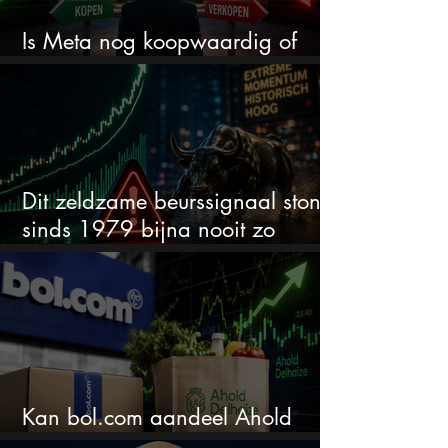
Is Meta nog koopwaardig of
wordt het tijd om te verkopen?
Dit zeldzame beurssignaal stond
sinds 1979 bijna nooit zo
extreem
Kan bol.com aandeel Ahold
nieuw leven inblazen?