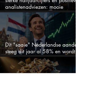
sterke halfjaarcijfers en positieve
analistenadviezen: mooie
koopkans?
Dit "saaie" Nederlandse aandeel
steeg dit jaar al 58% en wordt
volgens analisten onderschat
Bank of America tipt deze 3
chipaandelen