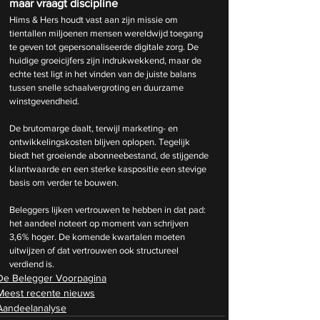
maar vraagt discipline
Hims & Hers houdt vast aan zijn missie om 
tientallen miljoenen mensen wereldwijd toegang 
te geven tot gepersonaliseerde digitale zorg. De 
huidige groeicijfers zijn indrukwekkend, maar de 
echte test ligt in het vinden van de juiste balans 
tussen snelle schaalvergroting en duurzame 
winstgevendheid.
De brutomarge daalt, terwijl marketing- en 
ontwikkelingskosten blijven oplopen. Tegelijk 
biedt het groeiende abonneebestand, de stijgende 
klantwaarde en een sterke kaspositie een stevige 
basis om verder te bouwen.
Beleggers lijken vertrouwen te hebben in dat pad: 
het aandeel noteert op moment van schrijven 
3,6% hoger. De komende kwartalen moeten 
uitwijzen of dat vertrouwen ook structureel 
verdiend is.
De Belegger Voorpagina
Meest recente nieuws
Aandeelanalyse