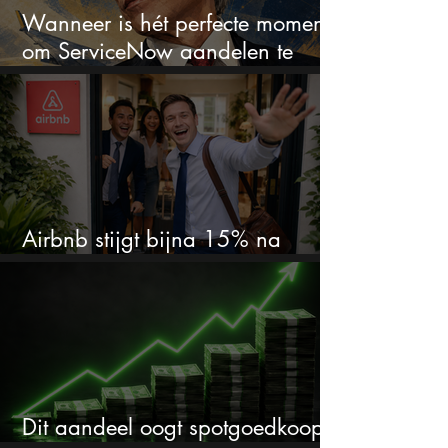
Wanneer is hét perfecte moment
om ServiceNow aandelen te
kopen?
Airbnb stijgt bijna 15% na
cijfers: vooral dit AI-cijfer valt op
Dit aandeel oogt spotgoedkoop