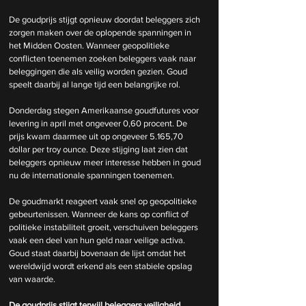
De goudprijs stijgt opnieuw doordat beleggers zich 
zorgen maken over de oplopende spanningen in 
het Midden Oosten. Wanneer geopolitieke 
conflicten toenemen zoeken beleggers vaak naar 
beleggingen die als veilig worden gezien. Goud 
speelt daarbij al lange tijd een belangrijke rol.
Donderdag stegen Amerikaanse goudfutures voor 
levering in april met ongeveer 0,60 procent. De 
prijs kwam daarmee uit op ongeveer 5.165,70 
dollar per troy ounce. Deze stijging laat zien dat 
beleggers opnieuw meer interesse hebben in goud 
nu de internationale spanningen toenemen.
De goudmarkt reageert vaak snel op geopolitieke 
gebeurtenissen. Wanneer de kans op conflict of 
politieke instabiliteit groeit, verschuiven beleggers 
vaak een deel van hun geld naar veilige activa. 
Goud staat daarbij bovenaan de lijst omdat het 
wereldwijd wordt erkend als een stabiele opslag 
van waarde.
De goudprijs stijgt terwijl beleggers veiligheid 