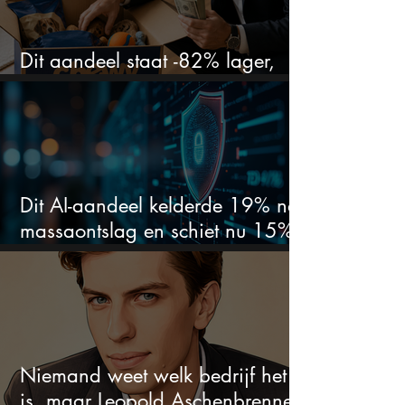
Dit aandeel staat -82% lager,
terwijl het bedrijf gewoon groeit
Dit AI-aandeel kelderde 19% na
massaontslag en schiet nu 15%
omhoog
Niemand weet welk bedrijf het
is, maar Leopold Aschenbrenner