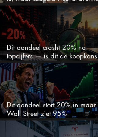
zet er nu $500 miljoen op
Dit aandeel crasht 20% na
topcijfers — is dit de koopkans
waar beleggers op wachtten?
Dit aandeel stort 20% in maar
Wall Street ziet 95%
koerspotentieel