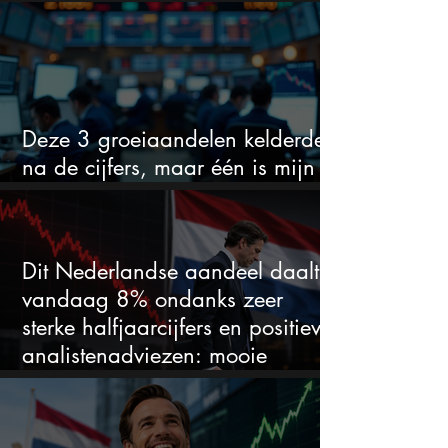
voor hoeveel het kan stijgen
Deze 3 groeiaandelen kelderden
na de cijfers, maar één is mijn
duidelijke favoriet
Dit Nederlandse aandeel daalt
vandaag 8% ondanks zeer
sterke halfjaarcijfers en positieve
analistenadviezen: mooie
koopkans?