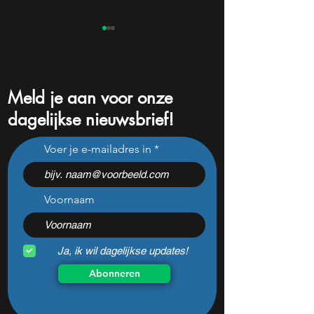
Meld je aan voor onze
dagelijkse nieuwsbrief!
Dit ijzersterke aandeel kan
Pharming onderui
Voer je e-mailadres in
hard stijgen maar bijna
flinke tegenvaller
niemand kijkt
doen met het aan
Voornaam
Ja, ik wil dagelijkse updates!
Abonneren