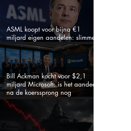
ASML koopt voor bijna €1
miljard eigen aandelen: slimme
zet of dure timing?
Bill Ackman kocht voor $2,1
miljard Microsoft: is het aandeel
na de koerssprong nog
aantrekkelijk?