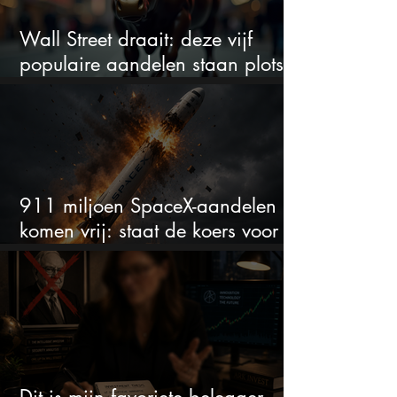
Wall Street draait: deze vijf
populaire aandelen staan plots
onder spanning
911 miljoen SpaceX-aandelen
komen vrij: staat de koers voor
een nieuwe crash?
Dit is mijn favoriete belegger…