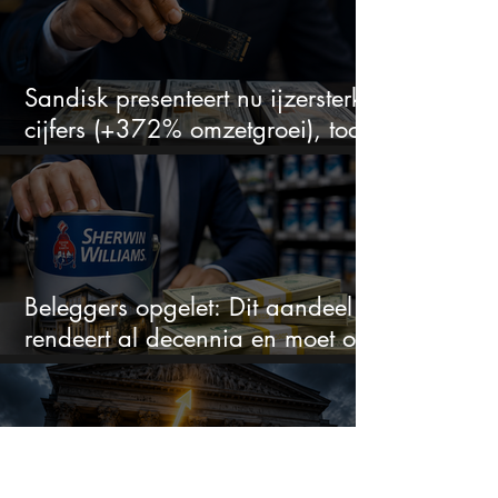
Sandisk presenteert nu ijzersterke
cijfers (+372% omzetgroei), toch
zakt het aandeel weg
Beleggers opgelet: Dit aandeel
rendeert al decennia en moet op
je watchlist staan!