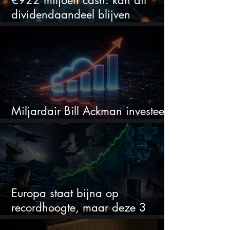
dividendaandeel blijven
verhogen?
Miljardair Bill Ackman investeert
miljarden in dit techaandeel
Europa staat bijna op
recordhoogte, maar deze 3
sectoren vallen nu op