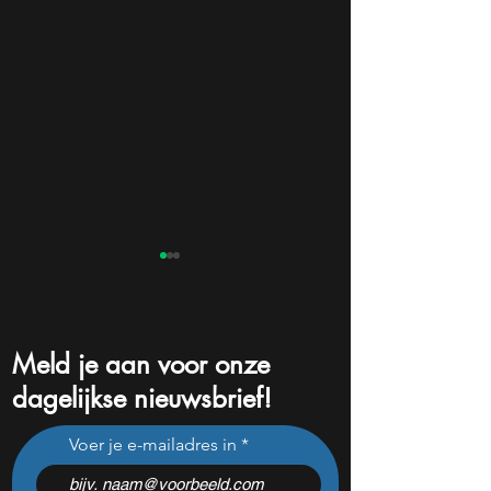
Meld je aan voor onze
dagelijkse nieuwsbrief!
ASML koopt voor bijna €1
Bill Ackman koch
Voer je e-mailadres in
miljard eigen aandelen:
$2,1 miljard Micros
slimme zet of dure timing?
het aandeel na d