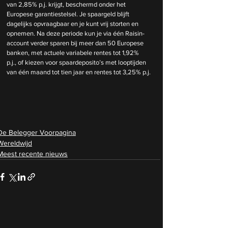
van 2,85% p.j. krijgt, beschermd onder het 
Europese garantiestelsel. Je spaargeld blijft 
dagelijks opvraagbaar en je kunt vrij storten en 
opnemen. Na deze periode kun je via één Raisin-
account verder sparen bij meer dan 50 Europese 
banken, met actuele variabele rentes tot 1,92% 
p.j., of kiezen voor spaardeposito’s met looptijden 
van één maand tot tien jaar en rentes tot 3,25% p.j.
De Belegger Voorpagina
Wereldwijd
Meest recente nieuws