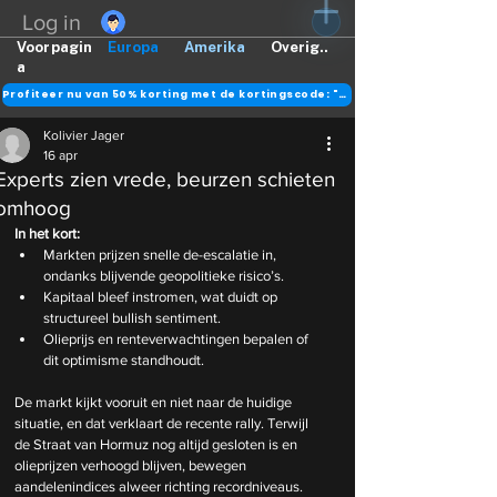
Log in
Voorpagin
Europa
Amerika
Overig..
a
Profiteer nu van 50% korting met de kortingscode: "DANK"
Kolivier Jager
16 apr
Experts zien vrede, beurzen schieten
omhoog
In het kort:
Markten prijzen snelle de-escalatie in, 
ondanks blijvende geopolitieke risico’s.
Kapitaal bleef instromen, wat duidt op 
structureel bullish sentiment.
Olieprijs en renteverwachtingen bepalen of 
dit optimisme standhoudt.
De markt kijkt vooruit en niet naar de huidige 
situatie, en dat verklaart de recente rally. Terwijl 
de Straat van Hormuz nog altijd gesloten is en 
olieprijzen verhoogd blijven, bewegen 
aandelenindices alweer richting recordniveaus. 