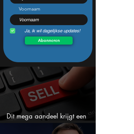
koerssprong nog
aantrekkelijk?
Voornaam
Ja, ik wil dagelijkse updates!
Abonneren
Dit mega aandeel krijgt een
zeldzaam verkoopadvies