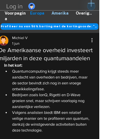
Log in
Voorpagin
Europa
Amerika
Overig..
a
Profiteer nu van 50% korting met de kortingscode: "DANK"
Michiel V
1 jun
De Amerikaanse overheid investeert
miljarden in deze quantumaandelen
In het kort:
Quantumcomputing krijgt steeds meer 
aandacht van overheden en bedrijven, maar 
de sector bevindt zich nog in een vroege 
ontwikkelingsfase.
Bedrijven zoals IonQ, Rigetti en D-Wave 
groeien snel, maar schrijven voorlopig nog 
aanzienlijke verliezen.
Volgens analisten biedt IBM een relatief 
veilige manier om te profiteren van quantum, 
dankzij de winstgevende activiteiten buiten 
deze technologie.