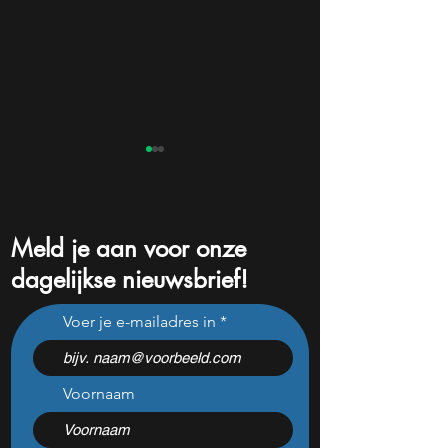
Meld je aan voor onze
dagelijkse nieuwsbrief!
Deze Nederlandse favoriet
S&P 500 op reco
Voer je e-mailadres in
kan volgende week gaan
Michael Burry wa
verrassen met de
voor crash zoals 
kwartaalcijfers
Voornaam