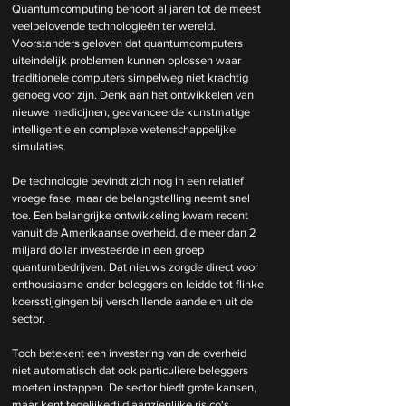
Quantumcomputing behoort al jaren tot de meest 
veelbelovende technologieën ter wereld. 
Voorstanders geloven dat quantumcomputers 
uiteindelijk problemen kunnen oplossen waar 
traditionele computers simpelweg niet krachtig 
genoeg voor zijn. Denk aan het ontwikkelen van 
nieuwe medicijnen, geavanceerde kunstmatige 
intelligentie en complexe wetenschappelijke 
simulaties.
De technologie bevindt zich nog in een relatief 
vroege fase, maar de belangstelling neemt snel 
toe. Een belangrijke ontwikkeling kwam recent 
vanuit de Amerikaanse overheid, die meer dan 2 
miljard dollar investeerde in een groep  
quantumbedrijven. Dat nieuws zorgde direct voor 
enthousiasme onder beleggers en leidde tot flinke 
koersstijgingen bij verschillende aandelen uit de 
sector.
Toch betekent een investering van de overheid 
niet automatisch dat ook particuliere beleggers 
moeten instappen. De sector biedt grote kansen, 
maar kent tegelijkertijd aanzienlijke risico's.