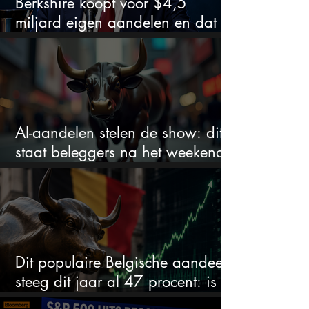
Berkshire koopt voor $4,5
miljard eigen aandelen en dat
zegt veel over de waardering
AI-aandelen stelen de show: dit
staat beleggers na het weekend
te wachten
Dit populaire Belgische aandeel
steeg dit jaar al 47 procent: is er
ruimte voor meer?