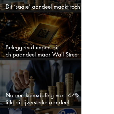
Dit ‘saaie’ aandeel maakt toch
bizar veel winst
Beleggers dumpen dit
chipaandeel maar Wall Street
ziet een zeldzame koopkans
Na een koersdaling van -47%
lijkt dit ijzersterke aandeel
aantrekkelijker dan ooit