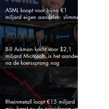
ASML koopt voor bijna €1
miljard eigen aandelen: slimme
zet of dure timing?
Bill Ackman kocht voor $2,1
miljard Microsoft: is het aandeel
na de koerssprong nog
aantrekkelijk?
Rheinmetall loopt €15 miljard
mis: barst nu de groeidroom van