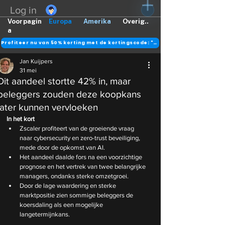
Log in
Voorpagin
Europa
Amerika
Overig..
a
Profiteer nu van 50% korting met de kortingscode: "DANK"
Jan Kuijpers
31 mei
Dit aandeel stortte 42% in, maar
beleggers zouden deze koopkans
later kunnen vervloeken
In het kort
Zscaler profiteert van de groeiende vraag 
naar cybersecurity en zero-trust beveiliging, 
mede door de opkomst van AI.
Het aandeel daalde fors na een voorzichtige 
prognose en het vertrek van twee belangrijke 
managers, ondanks sterke omzetgroei.
Door de lage waardering en sterke 
marktpositie zien sommige beleggers de 
koersdaling als een mogelijke 
langetermijnkans.