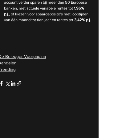
account verder sparen bij meer dan 50 Europese 
banken, met actuele variabele rentes tot 
1,96% 
p.j.
, of kiezen voor spaardeposito’s met looptijden 
van één maand tot tien jaar en rentes tot 
3,42% p.j.
De Belegger Voorpagina
Aandelen
Trending