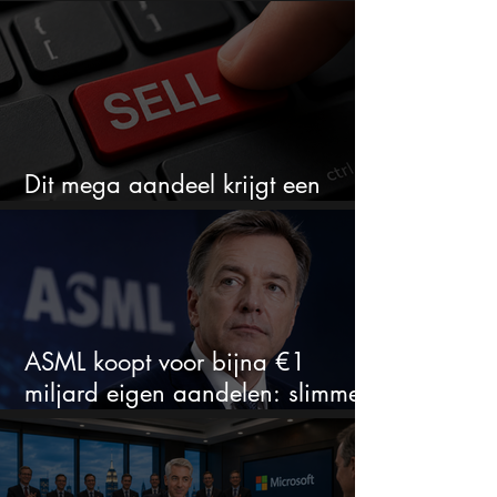
goedkoop
Dit mega aandeel krijgt een
zeldzaam verkoopadvies
ASML koopt voor bijna €1
miljard eigen aandelen: slimme
zet of dure timing?