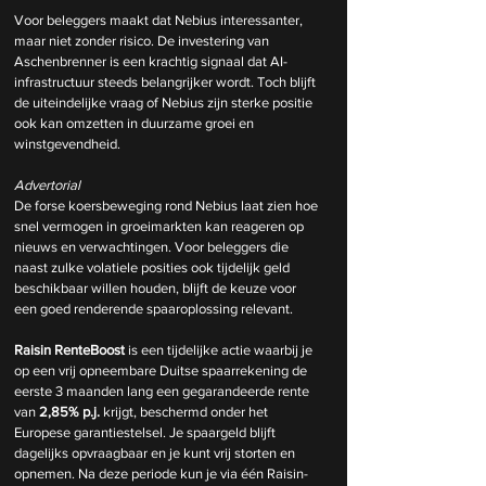
Voor beleggers maakt dat Nebius interessanter, 
maar niet zonder risico. De investering van 
Aschenbrenner is een krachtig signaal dat AI-
infrastructuur steeds belangrijker wordt. Toch blijft 
de uiteindelijke vraag of Nebius zijn sterke positie 
ook kan omzetten in duurzame groei en 
winstgevendheid.
Advertorial
De forse koersbeweging rond Nebius laat zien hoe 
snel vermogen in groeimarkten kan reageren op 
nieuws en verwachtingen. Voor beleggers die 
naast zulke volatiele posities ook tijdelijk geld 
beschikbaar willen houden, blijft de keuze voor 
een goed renderende spaaroplossing relevant.
Raisin RenteBoost
 is een tijdelijke actie waarbij je 
op een vrij opneembare Duitse spaarrekening de 
eerste 3 maanden lang een gegarandeerde rente 
van 
2,85% p.j.
 krijgt, beschermd onder het 
Europese garantiestelsel. Je spaargeld blijft 
dagelijks opvraagbaar en je kunt vrij storten en 
opnemen. Na deze periode kun je via één Raisin-