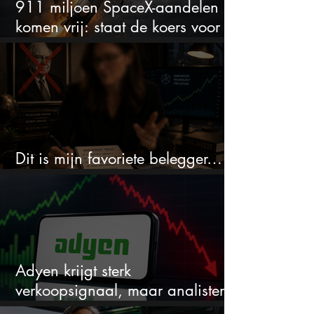
911 miljoen SpaceX-aandelen
komen vrij: staat de koers voor
een nieuwe crash?
Dit is mijn favoriete belegger…
en het is niet Warren Buffett
Adyen krijgt sterk
verkoopsignaal, maar analisten
zien juist een koopkans