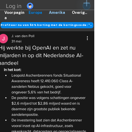
Log in
Voorpagin
Europa
Amerika
Overig..
a
Profiteer nu van 50% korting met de kortingscode: "DANK"
J. van den Poll
31 mei
Hij werkte bij OpenAI en zet nu
miljarden in op dit Nederlandse AI-
aandeel
In het kort:
Leopold Aschenbrenners fonds Situational 
Awareness heeft 12.410.060 Class A-
aandelen Nebius gekocht, goed voor 
ongeveer 5,6% van het bedrijf.
De positie was volgens schattingen ongeveer 
$2,6 miljard tot $2,86 miljard waard en is 
daarmee zijn grootste publiek bekende 
aandelenpositie.
De investering laat zien dat Aschenbrenner 
vooral inzet op AI-infrastructuur, zoals 
rekenkracht, datacenters en gespecialiseerde 