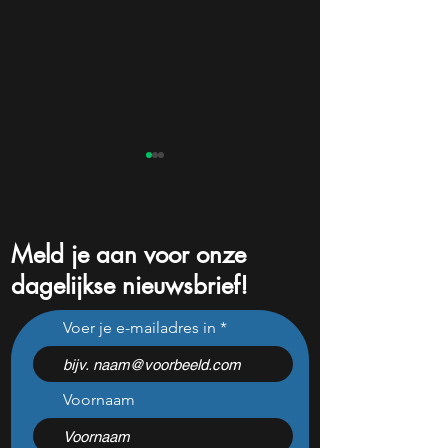
Meld je aan voor onze
dagelijkse nieuwsbrief!
€350 miljard voor Europa,
De TikTok-kopie 
Voer je e-mailadres in
maar box 3 remt de
is inmiddels een 
Nederlandse belegger af
van $50 miljard
Voornaam