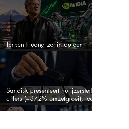
Jensen Huang zet in op een
aandeel dat bijna niemand kent
Sandisk presenteert nu ijzersterke
cijfers (+372% omzetgroei), toch
zakt het aandeel weg