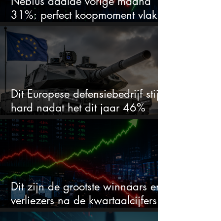
Nebius daalde vorige maand
31%: perfect koopmoment vlak
voor kwartaalcijfers?
Dit Europese defensiebedrijf stijgt
hard nadat het dit jaar 46%
daalde: mooie koopkans?
Dit zijn de grootste winnaars en
verliezers na de kwartaalcijfers
(2 springen eruit)