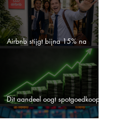
Airbnb stijgt bijna 15% na
cijfers: vooral dit AI-cijfer valt op
Dit aandeel oogt spotgoedkoop
voor hoeveel het kan stijgen