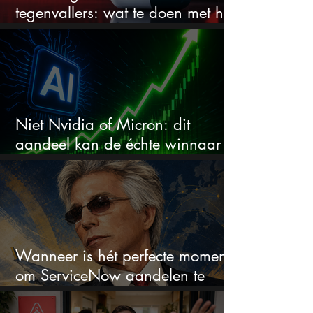
tegenvallers: wat te doen met het
aandeel?
Niet Nvidia of Micron: dit
aandeel kan de échte winnaar
van de AI-race worden
Wanneer is hét perfecte moment
om ServiceNow aandelen te
kopen?