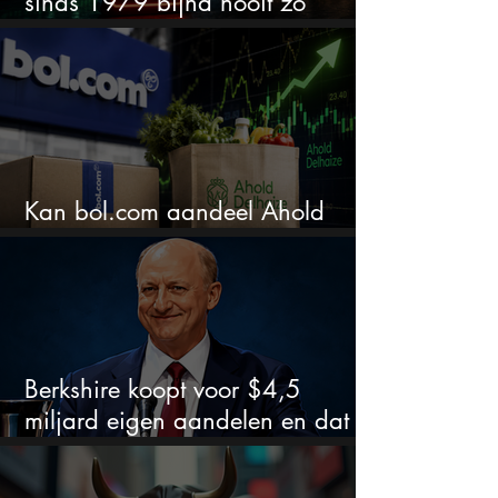
sinds 1979 bijna nooit zo
extreem
Kan bol.com aandeel Ahold
nieuw leven inblazen?
Berkshire koopt voor $4,5
miljard eigen aandelen en dat
zegt veel over de waardering