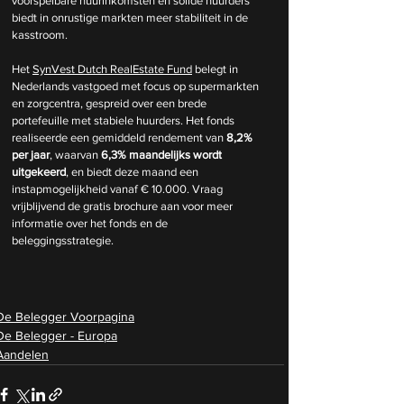
voorspelbare huurinkomsten en solide huurders 
biedt in onrustige markten meer stabiliteit in de 
kasstroom.
Het 
SynVest Dutch RealEstate Fund
 belegt in 
Nederlands vastgoed met focus op supermarkten 
en zorgcentra, gespreid over een brede 
portefeuille met stabiele huurders. Het fonds 
realiseerde een gemiddeld rendement van 
8,2% 
per jaar
, waarvan 
6,3% maandelijks wordt 
uitgekeerd
, en biedt deze maand een 
instapmogelijkheid vanaf € 10.000. Vraag 
vrijblijvend de gratis brochure aan voor meer 
informatie over het fonds en de 
beleggingsstrategie.
De Belegger Voorpagina
De Belegger - Europa
Aandelen