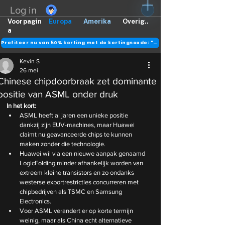
Log in
Voorpagin
Europa
Amerika
Overig..
a
Profiteer nu van 50% korting met de kortingscode: "DANK"
Kevin S
26 mei
Chinese chipdoorbraak zet dominante
positie van ASML onder druk
In het kort:
ASML heeft al jaren een unieke positie 
dankzij zijn EUV-machines, maar Huawei 
claimt nu geavanceerde chips te kunnen 
maken zonder die technologie.
Huawei wil via een nieuwe aanpak genaamd 
LogicFolding minder afhankelijk worden van 
extreem kleine transistors en zo ondanks 
westerse exportrestricties concurreren met 
chipbedrijven als TSMC en Samsung 
Electronics.
Voor ASML verandert er op korte termijn 
weinig, maar als China echt alternatieve 