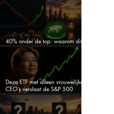
en zet de SaaS-crash op zijn kop
40% onder de top: waarom dit
aandeel weer interessant wordt
Deze ETF met alleen vrouwelijke
CEO’s verslaat de S&P 500
keihard