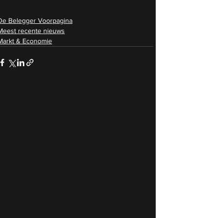
De Belegger Voorpagina
Meest recente nieuws
Markt & Economie