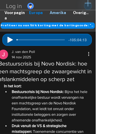
Log in
Voorpagin
Europa
Amerika
Overig..
a
Profiteer nu van 50% korting met de kortingscode: "DANK"
-105:04:13
J. van den Poll
14 nov 2025
Bestuurscrisis bij Novo Nordisk: hoe
een machtsgreep de zwaargewicht in
afslankmiddelen op scherp zet
In het kort:
Bestuurscrisis bij Novo Nordisk:
 Bijna het hele 
onafhankelijke bestuur wordt vervangen na 
een machtsgreep van de Novo Nordisk 
Foundation, wat leidt tot onrust onder 
institutionele beleggers en zorgen over 
afnemende onafhankelijkheid.
Druk vanuit de VS & strategische 
misstappen:
 Toenemende concurrentie van 