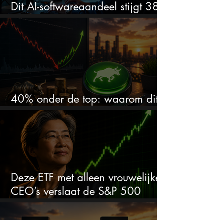
Dit AI-softwareaandeel stijgt 38%
en zet de SaaS-crash op zijn kop
40% onder de top: waarom dit
aandeel weer interessant wordt
Deze ETF met alleen vrouwelijke
CEO’s verslaat de S&P 500
keihard