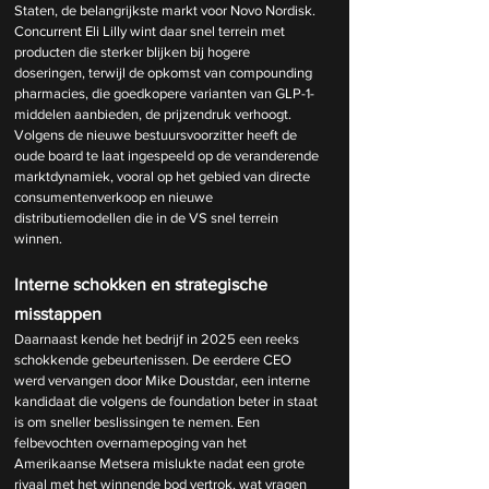
Staten, de belangrijkste markt voor Novo Nordisk. 
Concurrent Eli Lilly wint daar snel terrein met 
producten die sterker blijken bij hogere 
doseringen, terwijl de opkomst van compounding 
pharmacies, die goedkopere varianten van GLP-1-
middelen aanbieden, de prijzendruk verhoogt. 
Volgens de nieuwe bestuursvoorzitter heeft de 
oude board te laat ingespeeld op de veranderende 
marktdynamiek, vooral op het gebied van directe 
consumentenverkoop en nieuwe 
distributiemodellen die in de VS snel terrein 
winnen.
Interne schokken en strategische 
misstappen
Daarnaast kende het bedrijf in 2025 een reeks 
schokkende gebeurtenissen. De eerdere CEO 
werd vervangen door Mike Doustdar, een interne 
kandidaat die volgens de foundation beter in staat 
is om sneller beslissingen te nemen. Een 
felbevochten overnamepoging van het 
Amerikaanse Metsera mislukte nadat een grote 
rivaal met het winnende bod vertrok, wat vragen 