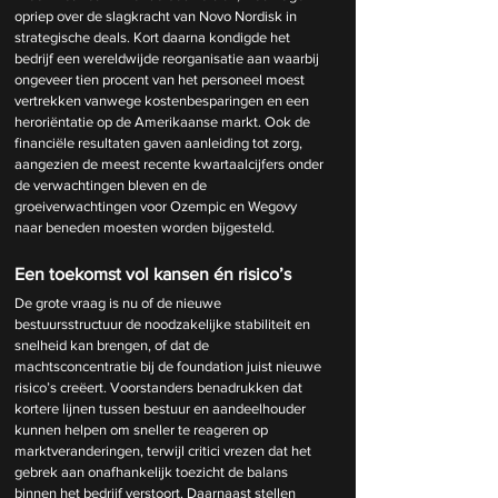
opriep over de slagkracht van Novo Nordisk in 
strategische deals. Kort daarna kondigde het 
bedrijf een wereldwijde reorganisatie aan waarbij 
ongeveer tien procent van het personeel moest 
vertrekken vanwege kostenbesparingen en een 
heroriëntatie op de Amerikaanse markt. Ook de 
financiële resultaten gaven aanleiding tot zorg, 
aangezien de meest recente kwartaalcijfers onder 
de verwachtingen bleven en de 
groeiverwachtingen voor Ozempic en Wegovy 
naar beneden moesten worden bijgesteld.
Een toekomst vol kansen én risico’s
De grote vraag is nu of de nieuwe 
bestuursstructuur de noodzakelijke stabiliteit en 
snelheid kan brengen, of dat de 
machtsconcentratie bij de foundation juist nieuwe 
risico’s creëert. Voorstanders benadrukken dat 
kortere lijnen tussen bestuur en aandeelhouder 
kunnen helpen om sneller te reageren op 
marktveranderingen, terwijl critici vrezen dat het 
gebrek aan onafhankelijk toezicht de balans 
binnen het bedrijf verstoort. Daarnaast stellen 