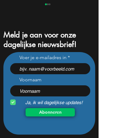
Meld je aan voor onze
dagelijkse nieuwsbrief!
AEX Koers: kan de index
Aegon Q3: voort
Voer je e-mailadres in
standhouden terwijl VS-
targets, stevige
macrocijfers ontbreken?
kapitaalpositie en
betekent dit voor
aandeel?
Voornaam
Ja, ik wil dagelijkse updates!
Abonneren