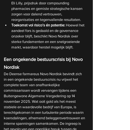
Eli Lilly, prijsdruk door compounding 
pharmacies en gemiste strategische kansen 
zorgen voor dalend vertrouwen, 
reorganisaties en tegenvallende resultaten.
Toekomst vol risico’s én potentie:
 Hoewel het 
aandeel fors is gedaald en de governance 
onzeker blijft, beschikt Novo Nordisk over 
sterke fundamenten en een snelgroeiende 
markt, waardoor herstel mogelijk blijft.
Een ongekende bestuurscrisis bij Novo 
Nordisk
De Deense farmareus Novo Nordisk bevindt zich 
in een ongekende bestuurscrisis nu vrijwel het 
complete team van onafhankelijke 
commissarissen wordt vervangen tijdens een 
Buitengewone Algemene Vergadering op 14 
november 2025. Wat ooit gold als het meest 
stabiele en waardevolle bedrijf van Europa, is 
terechtgekomen in een turbulente periode waarin 
koersdalingen, afnemend beleggersvertrouwen en 
interne spanningen samenkomen. De ingreep is 
het gevolg van een openlijke breuk tussen de 