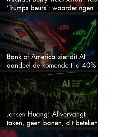
‘Trumps beurs’: waarderingen
doen er niet meer toe
Bank of America ziet dit AI
aandeel de komende tijd 40%
stijgen na 20% daling
Jensen Huang: AI vervangt
taken, geen banen, dit betekent
het voor AI-aandelen