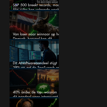
S&P 500 breekt records, maar
één cijfer kan volgende week
alles veranderen
Van loser naar winnaar op het
Damrak: hoeveel kan dit
Nederlandse aandeel nog
stijgen?
Dit AI-softwareaandeel stijgt
38% en zet de SaaS-crash op
zijn kop
40% onder de top: waarom
dit aandeel weer interessant
wordt