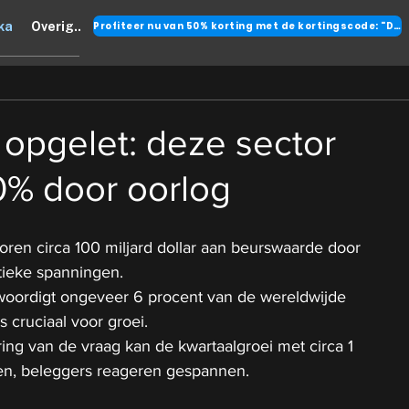
Profiteer nu van 50% korting met de kortingscode: "DANK"
ka
Overig..
opgelet: deze sector
0% door oorlog
oren circa 100 miljard dollar aan beurswaarde door 
tieke spanningen.
woordigt ongeveer 6 procent van de wereldwijde 
 cruciaal voor groei.
ering van de vraag kan de kwartaalgroei met circa 1 
en, beleggers reageren gespannen.