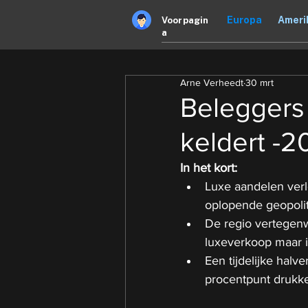
Europa
Ameri
Voorpagin
a
Arne Verheedt
30 mrt
Beleggers 
keldert -2
In het kort:
Luxe aandelen verl
oplopende geopoli
De regio vertegen
luxeverkoop maar is
Een tijdelijke halv
procentpunt drukk