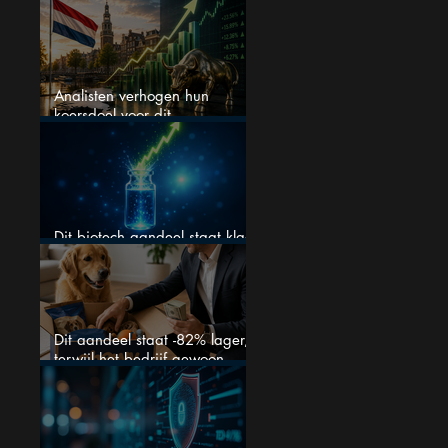
$0,20 blijven?
Analisten verhogen hun
koersdoel voor dit
Nederlandse aandeel — maar
is het al te laat om in te
stappen?
Dit biotech aandeel staat klaar
voor een flinke rally
Dit aandeel staat -82% lager,
terwijl het bedrijf gewoon
groeit