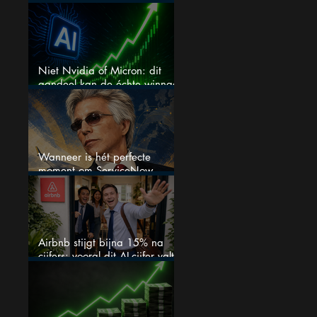
het aandeel?
Niet Nvidia of Micron: dit
aandeel kan de échte winnaar
van de AI-race worden
Wanneer is hét perfecte
moment om ServiceNow
aandelen te kopen?
Airbnb stijgt bijna 15% na
cijfers: vooral dit AI-cijfer valt
op