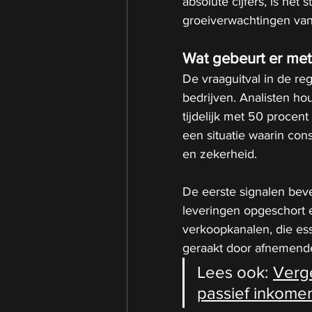
absolute cijfers, is het
groeiverwachtingen van
Wat gebeurt er met 
De vraaguitval in de reg
bedrijven. Analisten h
tijdelijk met 50 procent 
een situatie waarin con
en zekerheid.
De eerste signalen bev
leveringen opgeschort 
verkoopkanalen, die ess
geraakt door afnemende
Lees ook: 
Verge
passief inkome