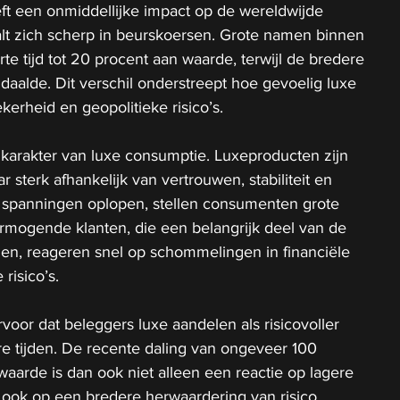
ft een onmiddellijke impact op de wereldwijde 
alt zich scherp in beurskoersen. Grote namen binnen 
rte tijd tot 20 procent aan waarde, terwijl de bredere 
daalde. Dit verschil onderstreept hoe gevoelig luxe 
kerheid en geopolitieke risico’s.
t karakter van luxe consumptie. Luxeproducten zijn 
sterk afhankelijk van vertrouwen, stabiliteit en 
spanningen oplopen, stellen consumenten grote 
rmogende klanten, die een belangrijk deel van de 
n, reageren snel op schommelingen in financiële 
risico’s.
oor dat beleggers luxe aandelen als risicovoller 
 tijden. De recente daling van ongeveer 100 
waarde is dan ook niet alleen een reactie op lagere 
ook op een bredere herwaardering van risico 