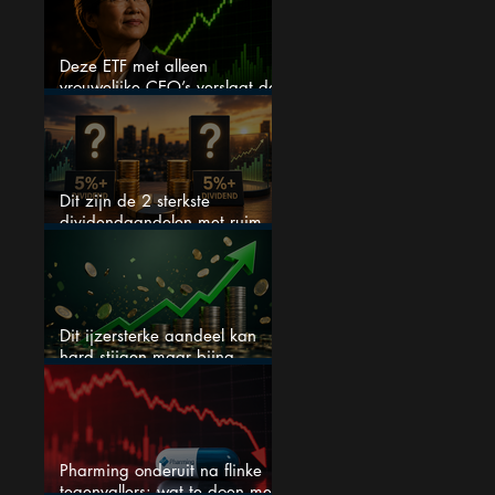
Deze ETF met alleen
vrouwelijke CEO’s verslaat de
S&P 500 keihard
Dit zijn de 2 sterkste
dividendaandelen met ruim
5% dividend
Dit ijzersterke aandeel kan
hard stijgen maar bijna
niemand kijkt
Pharming onderuit na flinke
tegenvallers: wat te doen met