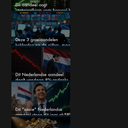
Dit aandeel oogt
spotgoedkoop voor hoeveel het
kan stijgen
Deze 3 groeiaandelen
kelderden na de cijfers, maar
één is mijn duidelijke favoriet
Dit Nederlandse aandeel
daalt vandaag 8% ondanks
zeer sterke halfjaarcijfers en
positieve analistenadviezen:
mooie koopkans?
Dit "saaie" Nederlandse
aandeel steeg dit jaar al 58%
en wordt volgens analisten
onderschat