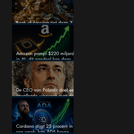
Bank of America tipt deze 3
chipaandelen
Amazon pompt $220 miljard
in AI: dit aandeel kan daar
explosief van profiteren
De CEO van Palantir doet een
opvallende uitspraak over de
beurs
Cardano stijgt 25 procent in
een week: kan ADA boven