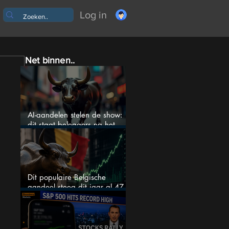
Log in
Net binnen..
AI-aandelen stelen de show:
dit staat beleggers na het
weekend te wachten
Dit populaire Belgische
aandeel steeg dit jaar al 47
procent: is er ruimte voor
meer?