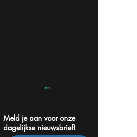
Meld je aan voor onze
dagelijkse nieuwsbrief!
Deze ETF beschermt bij
Deze belegger h