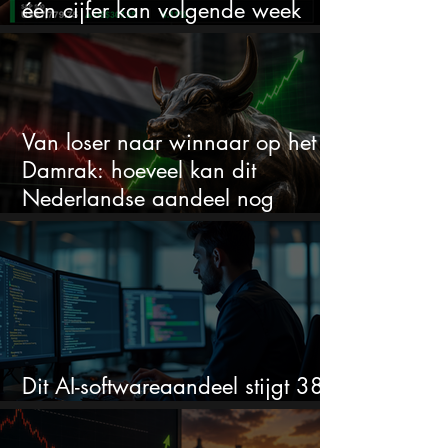
één cijfer kan volgende week
alles veranderen
Van loser naar winnaar op het
Damrak: hoeveel kan dit
Nederlandse aandeel nog
stijgen?
Dit AI-softwareaandeel stijgt 38%
en zet de SaaS-crash op zijn kop