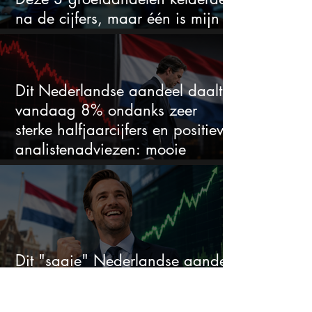
na de cijfers, maar één is mijn
duidelijke favoriet
Dit Nederlandse aandeel daalt
vandaag 8% ondanks zeer
sterke halfjaarcijfers en positieve
analistenadviezen: mooie
koopkans?
Dit "saaie" Nederlandse aandeel
steeg dit jaar al 58% en wordt
volgens analisten onderschat