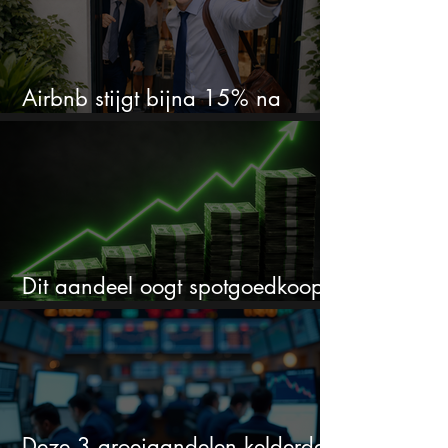
Airbnb stijgt bijna 15% na
cijfers: vooral dit AI-cijfer valt op
Dit aandeel oogt spotgoedkoop
voor hoeveel het kan stijgen
Deze 3 groeiaandelen kelderden