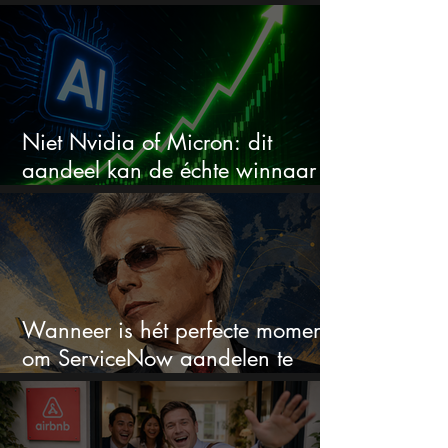
aandeel?
Niet Nvidia of Micron: dit
aandeel kan de échte winnaar
van de AI-race worden
Wanneer is hét perfecte moment
om ServiceNow aandelen te
kopen?