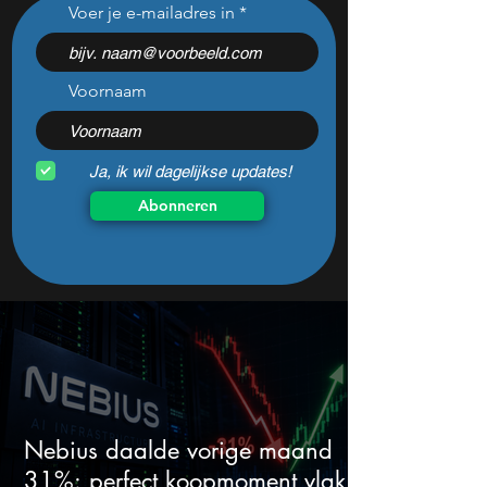
Voer je e-mailadres in
beurscrash en geeft 2%
30% per jaar (dit z
dividend
geheimen)
Voornaam
Ja, ik wil dagelijkse updates!
Abonneren
Nebius daalde vorige maand
31%: perfect koopmoment vlak