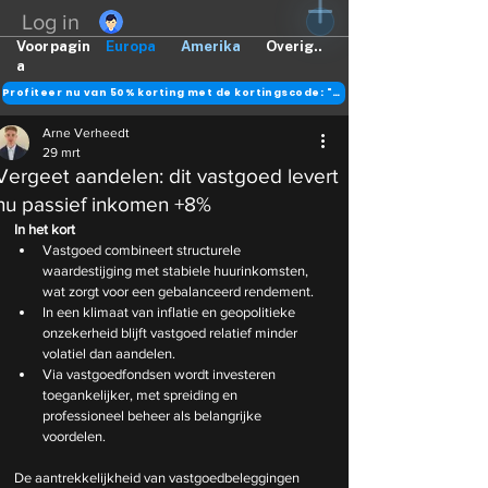
Log in
Voorpagin
Europa
Amerika
Overig..
a
Profiteer nu van 50% korting met de kortingscode: "DANK"
Arne Verheedt
29 mrt
Vergeet aandelen: dit vastgoed levert
nu passief inkomen +8%
In het kort
Vastgoed combineert structurele 
waardestijging met stabiele huurinkomsten, 
wat zorgt voor een gebalanceerd rendement.
In een klimaat van inflatie en geopolitieke 
onzekerheid blijft vastgoed relatief minder 
volatiel dan aandelen.
Via vastgoedfondsen wordt investeren 
toegankelijker, met spreiding en 
professioneel beheer als belangrijke 
voordelen.
De aantrekkelijkheid van vastgoedbeleggingen 