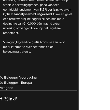
huurders, professioneel beheer en een focus op 
stabiele bezettingsgraden, goed voor een 
gemiddeld rendement van 
8,2% per jaar
, waarvan 
6,3% maandelijks wordt uitgekeerd
. In maart geldt 
een actie waarbij beleggers bij een minimale 
deelname van € 10.000 één maand extra 
uitkering ontvangen bovenop het reguliere 
rendement.
Vraag vrijblijvend de gratis brochure aan voor 
meer informatie over het fonds en de 
beleggingsstrategie.
De Belegger Voorpagina
De Belegger - Europa
Vastgoed