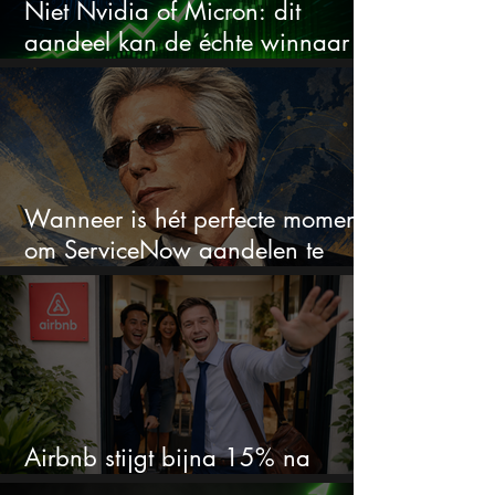
Niet Nvidia of Micron: dit
aandeel kan de échte winnaar
van de AI-race worden
Wanneer is hét perfecte moment
om ServiceNow aandelen te
kopen?
Airbnb stijgt bijna 15% na
cijfers: vooral dit AI-cijfer valt op