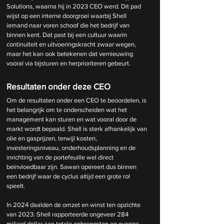
Solutions, waarna hij in 2023 CEO werd. Dit pad 
wijst op een interne doorgroei waarbij Shell 
iemand naar voren schoof die het bedrijf van 
binnen kent. Dat past bij een cultuur waarin 
continuïteit en uitvoeringskracht zwaar wegen, 
maar het kan ook betekenen dat vernieuwing 
vooral via bijsturen en herprioriteren gebeurt.
Resultaten onder deze CEO
Om de resultaten onder een CEO te beoordelen, is 
het belangrijk om te onderscheiden wat het 
management kan sturen en wat vooral door de 
markt wordt bepaald. Shell is sterk afhankelijk van 
olie en gasprijzen, terwijl kosten, 
investeringsniveau, onderhoudsplanning en de 
inrichting van de portefeuille wel direct 
beïnvloedbaar zijn. Sawan opereert dus binnen 
een bedrijf waar de cyclus altijd een grote rol 
speelt.
In 2024 daalden de omzet en winst ten opzichte 
van 2023. Shell rapporteerde ongeveer 284 
miljard dollar aan totale opbrengsten en overige 