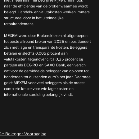
niet alleen naar het bedrijf te kijken, maar ook 
naar de efficiëntie van de broker waarmee wordt 
belegd. Handels- en valutakosten werken immers 
structureel door in het uiteindelijke 
totaalrendement.
MEXEM werd door 
Brokerskiezen.nl
 uitgeroepen 
tot beste allround broker van 2025 en positioneert 
zich met lage en transparante kosten. Beleggers 
betalen er slechts 0,005 procent aan 
valutakosten, tegenover circa 0,25 procent bij 
partijen als DEGIRO en SAXO Bank, een verschil 
dat voor de gemiddelde belegger kan oplopen tot 
honderden tot duizenden euro’s per jaar. Daarmee 
geldt MEXEM voor veel beleggers als de meest 
complete keuze voor wie lage kosten en 
internationale spreiding belangrijk vindt.
De Belegger Voorpagina