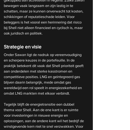
gekoppeld aan activiteiten in Nigeria. Zulke zaken 
bewegen vaak langzaam en zijn lastig in te 
schatten, maar ze kunnen onverwacht tot kosten, 
schikkingen of reputatieschade leiden. Voor 
beleggers is het vooral een herinnering dat risico 
bij Shell niet alleen financieel en cyclisch is, maar 
ook juridisch en politiek.
Strategie en visie
Onder Sawan ligt de nadruk op vereenvoudiging 
en scherpere keuzes in de portefeuille. In de 
praktijk betekent dit vaak dat Shell prioriteit geeft 
aan onderdelen met sterke kasstromen en 
competitieve posities. LNG en geïntegreerd gas 
blijven daarin belangrijk, mede omdat gas 
wereldwijd een rol speelt in energiezekerheid en 
omdat LNG markten met elkaar verbindt.
Tegelijk blijft de energietransitie een dubbel 
thema voor Shell. Aan de ene kant is er ruimte 
voor investeringen in nieuwe energie en 
oplossingen, aan de andere kant wil het bedrijf de 
winstgevende kern niet te snel verzwakken. Voor 