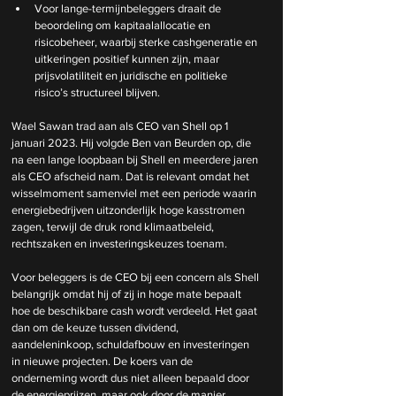
Voor lange-termijnbeleggers draait de 
beoordeling om kapitaalallocatie en 
risicobeheer, waarbij sterke cashgeneratie en 
uitkeringen positief kunnen zijn, maar 
prijsvolatiliteit en juridische en politieke 
risico’s structureel blijven.
Wael Sawan trad aan als CEO van Shell op 1 
januari 2023. Hij volgde Ben van Beurden op, die 
na een lange loopbaan bij Shell en meerdere jaren 
als CEO afscheid nam. Dat is relevant omdat het 
wisselmoment samenviel met een periode waarin 
energiebedrijven uitzonderlijk hoge kasstromen 
zagen, terwijl de druk rond klimaatbeleid, 
rechtszaken en investeringskeuzes toenam.
Voor beleggers is de CEO bij een concern als Shell 
belangrijk omdat hij of zij in hoge mate bepaalt 
hoe de beschikbare cash wordt verdeeld. Het gaat 
dan om de keuze tussen dividend, 
aandeleninkoop, schuldafbouw en investeringen 
in nieuwe projecten. De koers van de 
onderneming wordt dus niet alleen bepaald door 
de energieprijzen, maar ook door de manier 