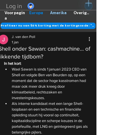
Log in
Voorpagin
Europa
Amerika
Overig..
a
Profiteer nu van 50% korting met de kortingscode: "DANK"
J. van den Poll
1 jan
Shell onder Sawan: cashmachine… of
tikkende tijdbom?
In het kort
:
Wael Sawan is sinds 1 januari 2023 CEO van 
Shell en volgde Ben van Beurden op, op een 
moment dat de sector hoge kasstromen had 
maar ook meer druk kreeg door 
klimaatbeleid, rechtszaken en 
investeringskeuzes.
Als interne kandidaat met een lange Shell-
loopbaan en een technische en financiële 
opleiding stuurt hij vooral op continuïteit, 
kapitaaldiscipline en scherpe keuzes in de 
portefeuille, met LNG en geïntegreerd gas als 
belangrijke pijlers.