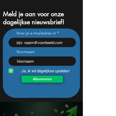
Meld je aan voor onze
dagelijkse nieuwsbrief!
Unilever wordt slanker,
Van supermarkt n
Voer je e-mailadres in
maar ook sterker? De
superplatform: Ah
cijfers na de ijsdivisie
Delhaize versnel
verrassen.
transformatie verr
beleggers
Voornaam
Ja, ik wil dagelijkse updates!
Abonneren