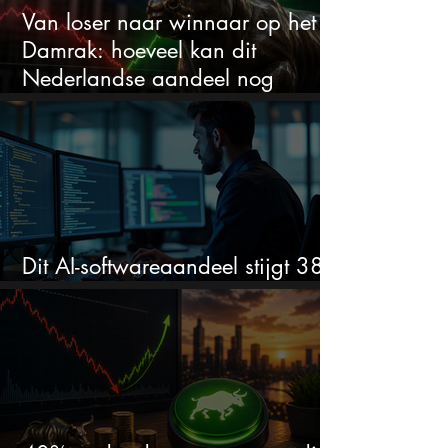
Van loser naar winnaar op het
Damrak: hoeveel kan dit
Nederlandse aandeel nog
stijgen?
Dit AI-softwareaandeel stijgt 38%
en zet de SaaS-crash op zijn kop