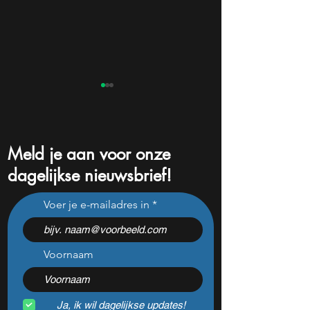
Meld je aan voor onze
dagelijkse nieuwsbrief!
Met weinig geld beleggen
Beste vastgoedfo
Voer je e-mailadres in
in vastgoed, zo bouw je
2026
een vastgoedportefeuille
Voornaam
Ja, ik wil dagelijkse updates!