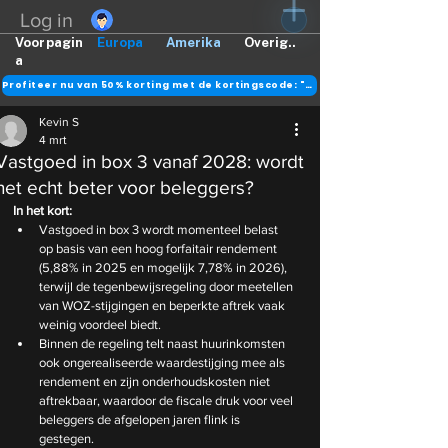
Log in
Voorpagin
Europa
Amerika
Overig..
a
Profiteer nu van 50% korting met de kortingscode: "DANK"
Kevin S
4 mrt
Vastgoed in box 3 vanaf 2028: wordt
het echt beter voor beleggers?
In het kort:
Vastgoed in box 3 wordt momenteel belast 
op basis van een hoog forfaitair rendement 
(5,88% in 2025 en mogelijk 7,78% in 2026), 
terwijl de tegenbewijsregeling door meetellen 
van WOZ-stijgingen en beperkte aftrek vaak 
weinig voordeel biedt.
Binnen de regeling telt naast huurinkomsten 
ook ongerealiseerde waardestijging mee als 
rendement en zijn onderhoudskosten niet 
aftrekbaar, waardoor de fiscale druk voor veel 
beleggers de afgelopen jaren flink is 
gestegen.