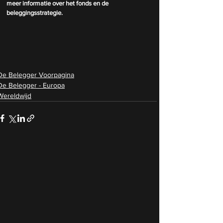
meer informatie over het fonds en de 
beleggingsstrategie.
De Belegger Voorpagina
De Belegger - Europa
Wereldwijd