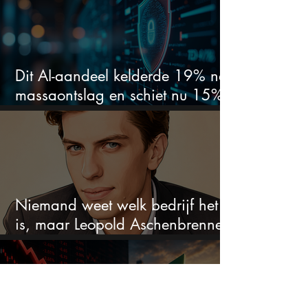
Dit AI-aandeel kelderde 19% na
massaontslag en schiet nu 15%
omhoog
Niemand weet welk bedrijf het
is, maar Leopold Aschenbrenner
zet er nu $500 miljoen op