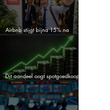
Airbnb stijgt bijna 15% na
cijfers: vooral dit AI-cijfer valt op
Dit aandeel oogt spotgoedkoop
voor hoeveel het kan stijgen