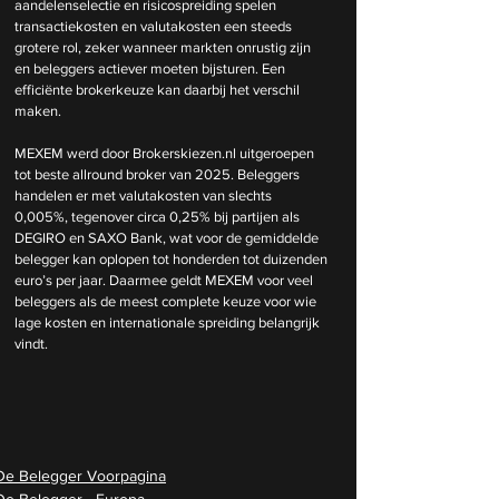
aandelenselectie en risicospreiding spelen 
transactiekosten en valutakosten een steeds 
grotere rol, zeker wanneer markten onrustig zijn 
en beleggers actiever moeten bijsturen. Een 
efficiënte brokerkeuze kan daarbij het verschil 
maken.
MEXEM werd door 
Brokerskiezen.nl
 uitgeroepen 
tot beste allround broker van 2025. Beleggers 
handelen er met valutakosten van slechts 
0,005%, tegenover circa 0,25% bij partijen als 
DEGIRO en SAXO Bank, wat voor de gemiddelde 
belegger kan oplopen tot honderden tot duizenden 
euro’s per jaar. Daarmee geldt MEXEM voor veel 
beleggers als de meest complete keuze voor wie 
lage kosten en internationale spreiding belangrijk 
vindt.
De Belegger Voorpagina
De Belegger - Europa