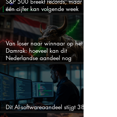
S&P 500 breekt records, maar
één cijfer kan volgende week
alles veranderen
Van loser naar winnaar op het
Damrak: hoeveel kan dit
Nederlandse aandeel nog
stijgen?
Dit AI-softwareaandeel stijgt 38%
en zet de SaaS-crash op zijn kop