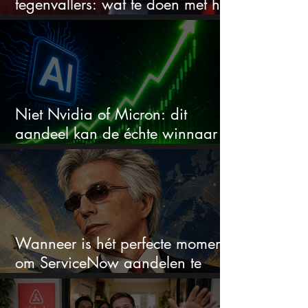
tegenvallers: wat te doen met het
aandeel?
Niet Nvidia of Micron: dit
aandeel kan de échte winnaar
van de AI-race worden
Wanneer is hét perfecte moment
om ServiceNow aandelen te
kopen?