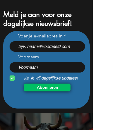
Meld je aan voor onze
dagelijkse nieuwsbrief!
Dit populaire Belgische
S&P 500 breekt r
Voer je e-mailadres in
aandeel steeg dit jaar al 47
maar één cijfer k
procent: is er ruimte voor
volgende week al
meer?
veranderen
Voornaam
Ja, ik wil dagelijkse updates!
Abonneren