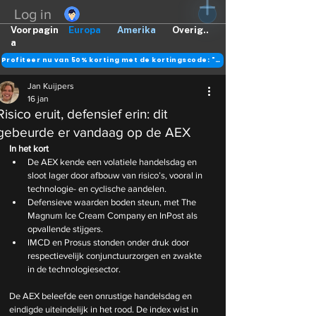
Log in
Voorpagin
Europa
Amerika
Overig..
a
Profiteer nu van 50% korting met de kortingscode: "DANK"
Jan Kuijpers
16 jan
Risico eruit, defensief erin: dit
gebeurde er vandaag op de AEX
In het kort
De AEX kende een volatiele handelsdag en 
sloot lager door afbouw van risico’s, vooral in 
technologie- en cyclische aandelen.
Defensieve waarden boden steun, met The 
Magnum Ice Cream Company en InPost als 
opvallende stijgers.
IMCD en Prosus stonden onder druk door 
respectievelijk conjunctuurzorgen en zwakte 
in de technologiesector.
De AEX beleefde een onrustige handelsdag en 
eindigde uiteindelijk in het rood. De index wist in 