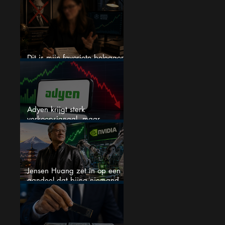
een nieuwe crash?
Dit is mijn favoriete belegger…
en het is niet Warren Buffett
Adyen krijgt sterk
verkoopsignaal, maar
analisten zien juist een
koopkans
Jensen Huang zet in op een
aandeel dat bijna niemand
kent