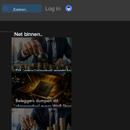
Log in
Net binnen..
Dit ‘saaie’ aandeel maakt toch
bizar veel winst
Beleggers dumpen dit
chipaandeel maar Wall Street
ziet een zeldzame koopkans