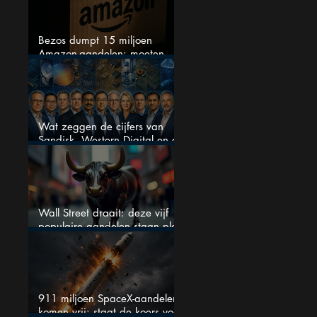
Bezos dumpt 15 miljoen
Amazon-aandelen: moeten
beleggers zich zorgen maken?
Wat zeggen de cijfers van
Sandisk, Western Digital en de
AI-Infrastructuur aandelen mij
werkelijk
Wall Street draait: deze vijf
populaire aandelen staan plots
onder spanning
911 miljoen SpaceX-aandelen
komen vrij: staat de koers voor