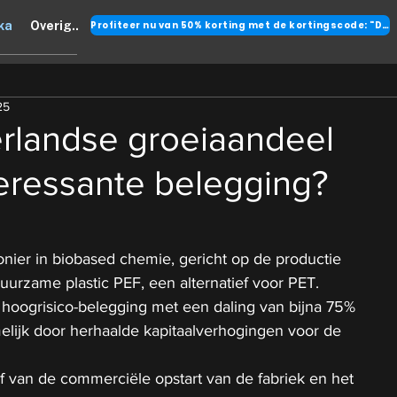
Profiteer nu van 50% korting met de kortingscode: "DANK"
ka
Overig..
25
erlandse groeiaandeel
eressante belegging?
onier in biobased chemie, gericht op de productie 
urzame plastic PEF, een alternatief voor PET.
 hoogrisico-belegging met een daling van bijna 75% 
amelijk door herhaalde kapitaalverhogingen voor de 
f van de commerciële opstart van de fabriek en het 