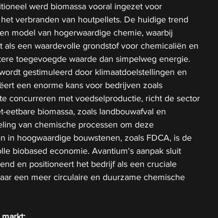
itioneel werd biomassa vooral ingezet voor 
 het verbranden van houtpellets. De huidige trend 
 een model van hogerwaardige chemie, waarbij 
t als een waardevolle grondstof voor chemicaliën en 
tere toegevoegde waarde dan simpelweg energie. 
wordt gestimuleerd door klimaatdoelstellingen en 
ert een enorme kans voor bedrijven zoals 
 te concurreren met voedselproductie, richt de sector 
t-eetbare biomassa, zoals landbouwafval en 
eling van chemische processen om deze 
en in hoogwaardige bouwstenen, zoals FDCA, is de 
olle biobased economie. Avantium's aanpak sluit 
end en positioneert het bedrijf als een cruciale 
naar een meer circulaire en duurzame chemische 
 markt: