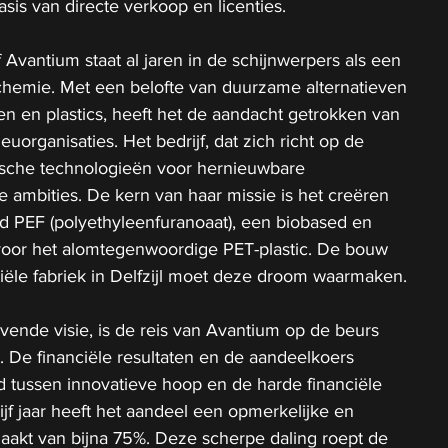
sis van directe verkoop en licenties.
 Avantium staat al jaren in de schijnwerpers als een 
chemie. Met een belofte van duurzame alternatieven 
fen en plastics, heeft het de aandacht getrokken van 
euorganisaties. Het bedrijf, dat zich richt op de 
sche technologieën voor hernieuwbare 
e ambities. De kern van haar missie is het creëren 
d PEF (polyethyleenfuranoaat), een biobased en 
 voor het alomtegenwoordige PET-plastic. De bouw 
ële fabriek in Delfzijl moet deze droom waarmaken.
ende visie, is de reis van Avantium op de beurs 
 De financiële resultaten en de aandeelkoers 
d tussen innovatieve hoop en de harde financiële 
vijf jaar heeft het aandeel een opmerkelijke en 
maakt van bijna 75%. Deze scherpe daling roept de 