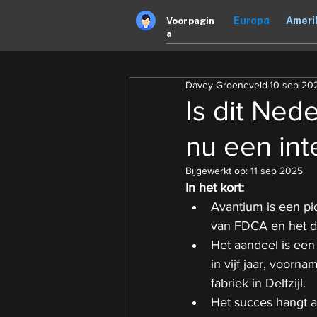
Europa
Ameri
Voorpagin
a
Davey Groeneveld
10 sep 20
Is dit Ned
nu een int
Bijgewerkt op:
11 sep 2025
In het kort: 
Avantium is een pi
van FDCA en het du
Het aandeel is een
in vijf jaar, voorn
fabriek in Delfzijl.
Het succes hangt a