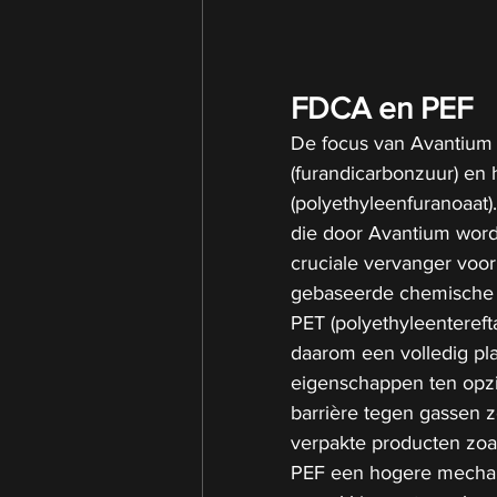
FDCA en PEF
De focus van Avantium 
(furandicarbonzuur) en 
(polyethyleenfuranoaat
die door Avantium wordt 
cruciale vervanger voor 
gebaseerde chemische s
PET (polyethyleenterefta
daarom een volledig pla
eigenschappen ten opzic
barrière tegen gassen 
verpakte producten zoal
PEF een hogere mechanis