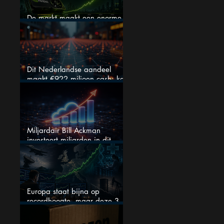
De markt maakt een enorme
fout bij Nvidia
Dit Nederlandse aandeel
maakt €922 miljoen cash: kan
dit dividendaandeel blijven
verhogen?
Miljardair Bill Ackman
investeert miljarden in dit
techaandeel
Europa staat bijna op
recordhoogte, maar deze 3
sectoren vallen nu op