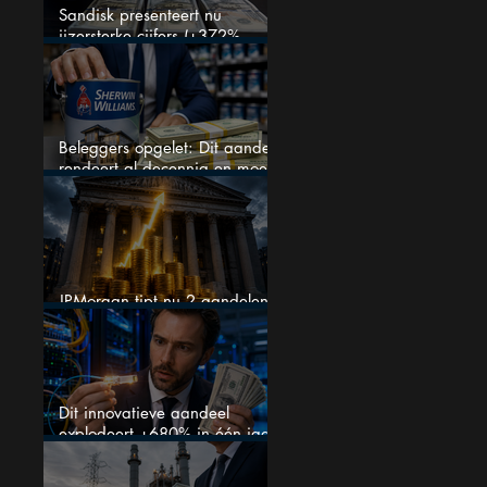
Sandisk presenteert nu
ijzersterke cijfers (+372%
omzetgroei), toch zakt het
aandeel weg
Beleggers opgelet: Dit aandeel
rendeert al decennia en moet
op je watchlist staan!
JPMorgan tipt nu 2 aandelen
voor augustus
Dit innovatieve aandeel
explodeert +680% in één jaar
en blijft maar stijgen