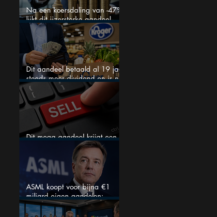
Na een koersdaling van -47%
lijkt dit ijzersterke aandeel
aantrekkelijker dan ooit
Dit aandeel betaald al 19 jaar
steeds meer dividend en is nu
goedkoop
Dit mega aandeel krijgt een
zeldzaam verkoopadvies
ASML koopt voor bijna €1
miljard eigen aandelen:
slimme zet of dure timing?