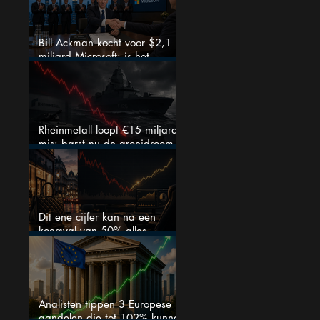
Bill Ackman kocht voor $2,1
miljard Microsoft: is het
aandeel na de koerssprong
nog aantrekkelijk?
Rheinmetall loopt €15 miljard
mis: barst nu de groeidroom
van het defensiebedrijf?
Dit ene cijfer kan na een
koersval van 50% alles
veranderen
Analisten tippen 3 Europese
aandelen die tot 102% kunnen