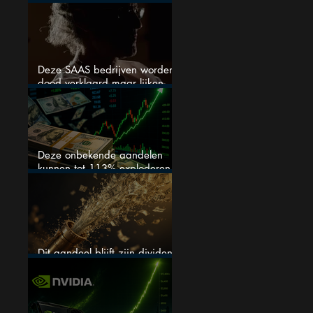
stijgen
Deze SAAS bedrijven worden
dood verklaard maar lijken
springlevend
Deze onbekende aandelen
kunnen tot 113% exploderen
(één springt eruit)
Dit aandeel blijft zijn dividend
verhogen, wat er ook gebeurt