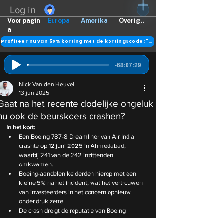
Log in
Voorpagin
Europa
Amerika
Overig..
a
Profiteer nu van 50% korting met de kortingscode: "DANK"
-68:07:29
Nick Van den Heuvel
13 jun 2025
Gaat na het recente dodelijke ongeluk
nu ook de beurskoers crashen?
In het kort:
Een Boeing 787-8 Dreamliner van Air India 
crashte op 12 juni 2025 in Ahmedabad, 
waarbij 241 van de 242 inzittenden 
omkwamen.
Boeing-aandelen kelderden hierop met een 
kleine 5% na het incident, wat het vertrouwen 
van investeerders in het concern opnieuw 
onder druk zette.
De crash dreigt de reputatie van Boeing 