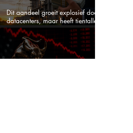
Dit aandeel groeit explosief door
datacenters, maar heeft tientallen
miljarden nodig
Deze expert ziet nu hetzelfde als
voor de crash van 1987
Iedereen gokt tegen deze