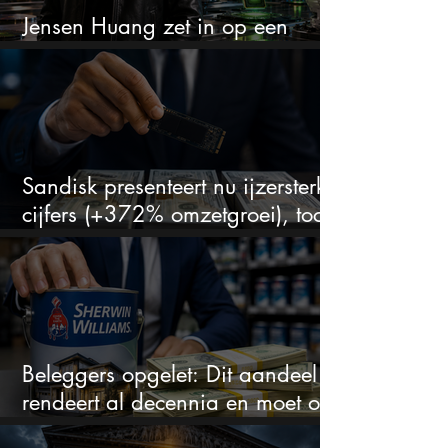
Jensen Huang zet in op een
aandeel dat bijna niemand kent
Sandisk presenteert nu ijzersterke
cijfers (+372% omzetgroei), toch
zakt het aandeel weg
Beleggers opgelet: Dit aandeel
rendeert al decennia en moet op
je watchlist staan!