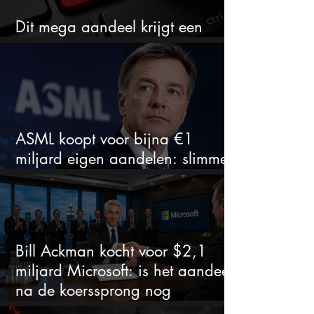
Dit mega aandeel krijgt een
zeldzaam verkoopadvies
ASML koopt voor bijna €1
miljard eigen aandelen: slimme
zet of dure timing?
Bill Ackman kocht voor $2,1
miljard Microsoft: is het aandeel
na de koerssprong nog
aantrekkelijk?