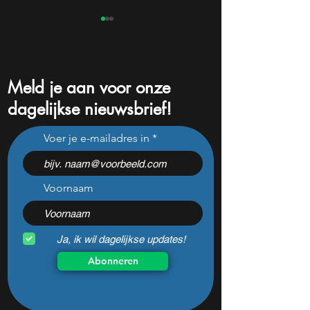
Meld je aan voor onze
dagelijkse nieuwsbrief!
De Amerikaanse dollar is
AMD presenteert
Voer je e-mailadres in
al 3 jaar niet zo zwak
nieuwe AI chip o
geweest: hoe zit dat?
wakker te schud
Voornaam
Ja, ik wil dagelijkse updates!
Abonneren