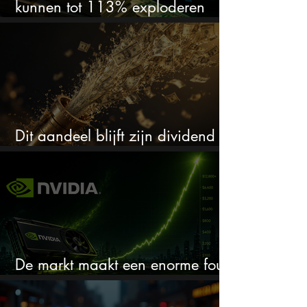
kunnen tot 113% exploderen
(één springt eruit)
Dit aandeel blijft zijn dividend
verhogen, wat er ook gebeurt
De markt maakt een enorme fout
bij Nvidia