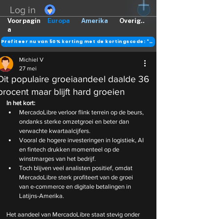
Log in
Voorpagin
Europa
Amerika
Overig..
a
Profiteer nu van 50% korting met de kortingscode: "DANK"
Michiel V
27 mei
Dit populaire groeiaandeel daalde 36
procent maar blijft hard groeien
In het kort:
MercadoLibre verloor flink terrein op de beurs, 
ondanks sterke omzetgroei en beter dan 
verwachte kwartaalcijfers.
Vooral de hogere investeringen in logistiek, AI 
en fintech drukken momenteel op de 
winstmarges van het bedrijf.
Toch blijven veel analisten positief, omdat 
MercadoLibre sterk profiteert van de groei 
van e-commerce en digitale betalingen in 
Latijns-Amerika.
Het aandeel van MercadoLibre staat stevig onder 