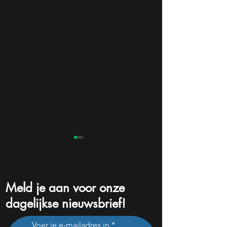
Meld je aan voor onze
dagelijkse nieuwsbrief!
Dit Europese
Dit zijn de groots
Voer je e-mailadres in