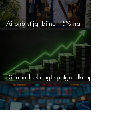
Airbnb stijgt bijna 15% na
cijfers: vooral dit AI-cijfer valt op
Dit aandeel oogt spotgoedkoop
voor hoeveel het kan stijgen
Deze 3 groeiaandelen kelderden