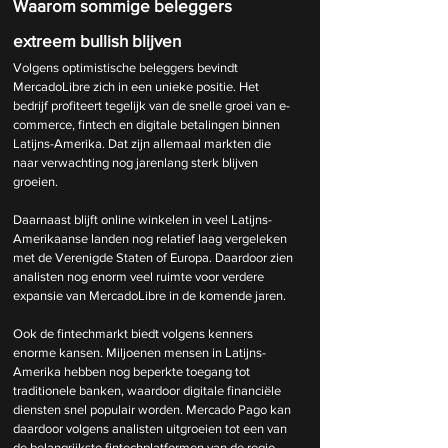
Waarom sommige beleggers 
extreem bullish blijven
Volgens optimistische beleggers bevindt 
MercadoLibre zich in een unieke positie. Het 
bedrijf profiteert tegelijk van de snelle groei van e-
commerce, fintech en digitale betalingen binnen 
Latijns-Amerika. Dat zijn allemaal markten die 
naar verwachting nog jarenlang sterk blijven 
groeien.
Daarnaast blijft online winkelen in veel Latijns-
Amerikaanse landen nog relatief laag vergeleken 
met de Verenigde Staten of Europa. Daardoor zien 
analisten nog enorm veel ruimte voor verdere 
expansie van MercadoLibre in de komende jaren.
Ook de fintechmarkt biedt volgens kenners 
enorme kansen. Miljoenen mensen in Latijns-
Amerika hebben nog beperkte toegang tot 
traditionele banken, waardoor digitale financiële 
diensten snel populair worden. Mercado Pago kan 
daardoor volgens analisten uitgroeien tot een van 
de belangrijkste fintechplatformen van de regio.