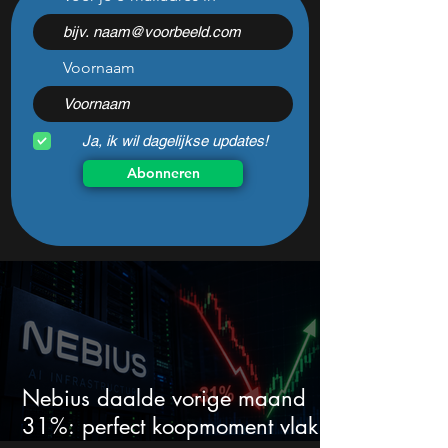
defensiebedrijf stijgt hard
winnaars en verli
nadat het dit jaar 46%
de kwartaalcijfers
daalde: mooie koopkans?
springen eruit)
Voornaam
Ja, ik wil dagelijkse updates!
Abonneren
Nebius daalde vorige maand
31%: perfect koopmoment vlak