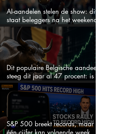
AI-aandelen stelen de show: dit
staat beleggers na het weekend
te wachten
Dit populaire Belgische aandeel
steeg dit jaar al 47 procent: is er
ruimte voor meer?
S&P 500 breekt records, maar
één cijfer kan volgende week