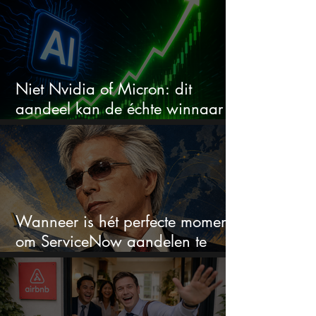
Niet Nvidia of Micron: dit
aandeel kan de échte winnaar
van de AI-race worden
Wanneer is hét perfecte moment
om ServiceNow aandelen te
kopen?