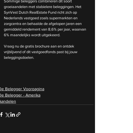
Sommige beleggers combineren dit soort 
groeiaandelen met stabielere beleggingen. Het 
SynVest Dutch RealEstate Fund richt zich op 
Nederlands vastgoed zoals supermarkten en 
zorgcentra en behaalde de afgelopen jaren een 
gemiddeld rendement van 8,6% per jaar, waarvan 
6% maandelijks wordt uitgekeerd.
Vraag nu de gratis brochure aan en ontdek 
vrijblijvend of dit vastgoedfonds past bij jouw 
beleggingsdoelen.
De Belegger Voorpagina
De Belegger - Amerika
Aandelen