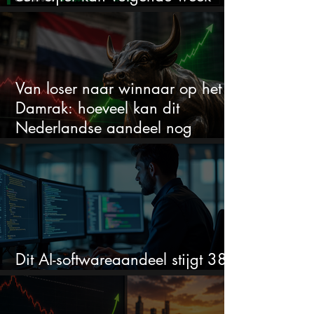
alles veranderen
Van loser naar winnaar op het
Damrak: hoeveel kan dit
Nederlandse aandeel nog
stijgen?
Dit AI-softwareaandeel stijgt 38%
en zet de SaaS-crash op zijn kop