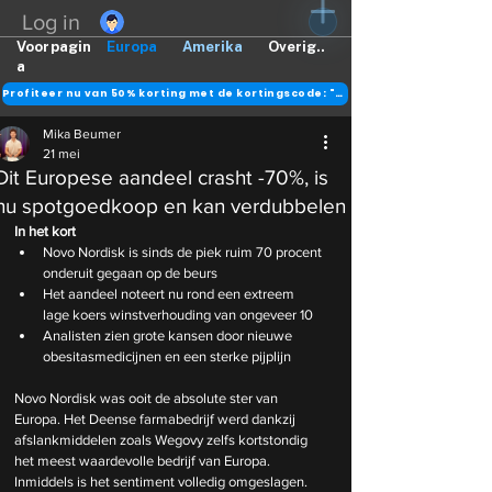
Log in
Voorpagin
Europa
Amerika
Overig..
a
Profiteer nu van 50% korting met de kortingscode: "DANK"
Mika Beumer
21 mei
Dit Europese aandeel crasht -70%, is
nu spotgoedkoop en kan verdubbelen
In het kort
Novo Nordisk is sinds de piek ruim 70 procent 
onderuit gegaan op de beurs
Het aandeel noteert nu rond een extreem 
lage koers winstverhouding van ongeveer 10
Analisten zien grote kansen door nieuwe 
obesitasmedicijnen en een sterke pijplijn
Novo Nordisk was ooit de absolute ster van 
Europa. Het Deense farmabedrijf werd dankzij 
afslankmiddelen zoals Wegovy zelfs kortstondig 
het meest waardevolle bedrijf van Europa. 
Inmiddels is het sentiment volledig omgeslagen. 