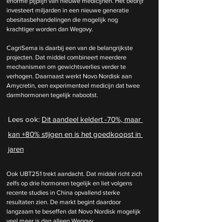
enorme pijplijn van nieuwe medicijnen. Het bedrijf 
investeert miljarden in een nieuwe generatie 
obesitasbehandelingen die mogelijk nog 
krachtiger worden dan Wegovy.
CagriSema is daarbij een van de belangrijkste 
projecten. Dat middel combineert meerdere 
mechanismen om gewichtsverlies verder te 
verhogen. Daarnaast werkt Novo Nordisk aan 
Amycretin, een experimenteel medicijn dat twee 
darmhormonen tegelijk nabootst.
Lees ook: 
Dit aandeel keldert -70%, maar 
kan +80% stijgen en is het goedkoopst in 
jaren
Ook UBT251 trekt aandacht. Dat middel richt zich 
zelfs op drie hormonen tegelijk en liet volgens 
recente studies in China opvallend sterke 
resultaten zien. De markt begint daardoor 
langzaam te beseffen dat Novo Nordisk mogelijk 
veel meer is dan alleen Wegovy.