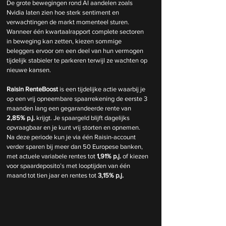
De grote bewegingen rond AI aandelen zoals 
Nvidia laten zien hoe sterk sentiment en 
verwachtingen de markt momenteel sturen. 
Wanneer één kwartaalrapport complete sectoren 
in beweging kan zetten, kiezen sommige 
beleggers ervoor om een deel van hun vermogen 
tijdelijk stabieler te parkeren terwijl ze wachten op 
nieuwe kansen.
Raisin RenteBoost
 is een tijdelijke actie waarbij je 
op een vrij opneembare spaarrekening de eerste 3 
maanden lang een gegarandeerde rente van 
2,85% p.j.
 krijgt. Je spaargeld blijft dagelijks 
opvraagbaar en je kunt vrij storten en opnemen. 
Na deze periode kun je via één Raisin-account 
verder sparen bij meer dan 50 Europese banken, 
met actuele variabele rentes tot 
1,91% p.j.
 of kiezen 
voor spaardeposito’s met looptijden van één 
maand tot tien jaar en rentes tot 
3,15% p.j.