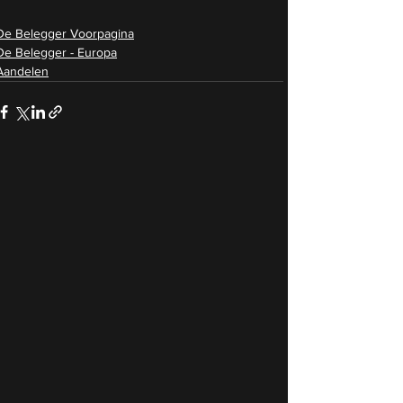
De Belegger Voorpagina
De Belegger - Europa
Aandelen