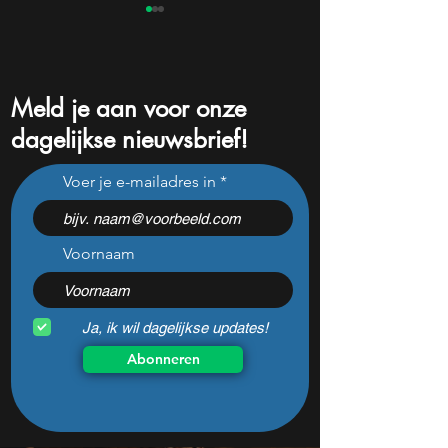
Meld je aan voor onze
dagelijkse nieuwsbrief!
Warren Buffett verkocht dit
Dit bekende aand
Voer je e-mailadres in
aandeel te vroeg en een
crasht 50%, maar
nieuwe rally komt er nu
laagste waarderin
aan
koop ik nu
Voornaam
Ja, ik wil dagelijkse updates!
Abonneren