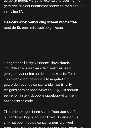
duidelijk hoger. Volgens recente analyses ligt het 
gemiddelde voor healthcare aandelen rond een PE 
van bijna 17.
De koers winst verhouding noteert momenteel 
rond de 10, een historisch laag niveau
Hedgefonds Hedgeye noemt Novo Nordisk 
inmiddels zelfs een van de meest verkeerd 
geprijsde aandelen op de markt. Analist Tom 
Tobin denkt dat beleggers te negatief zijn 
geworden over de concurrentie met Eli Lilly. 
Volgens hem hebben Novo en Lilly juist samen 
een enorm sterk duopolie opgebouwd binnen 
obesitasmedicatie.
Zijn redenering is interessant. Door agressief 
prijzen te verlagen, zouden Novo Nordisk en Eli 
Lilly het voor nieuwe concurrenten juist veel 
moeilijker maken om marktaandeel te winnen. Ze 