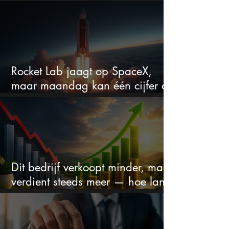
maar liefst 684% groeit
Rocket Lab jaagt op SpaceX,
maar maandag kan één cijfer de
droom doorprikken?
Dit bedrijf verkoopt minder, maar
verdient steeds meer — hoe lang
kan dit sprookje doorgaan?