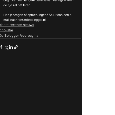
begin van een langere periode van daling? Alleen 
de tijd zal het leren. 
Heb je vragen of opmerkingen? Stuur dan een e-
mail naar 
rens@debelegger.nl
Meest recente nieuws
Innovatie
De Belegger Voorpagina