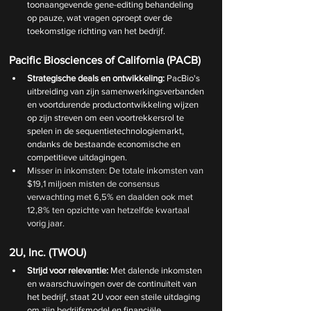
toonaangevende gene-editing behandeling 
op pauze, wat vragen oproept over de 
toekomstige richting van het bedrijf.
Pacific Biosciences of California (PACB)
Strategische deals en ontwikkeling:
 PacBio's 
uitbreiding van zijn samenwerkingsverbanden 
en voortdurende productontwikkeling wijzen 
op zijn streven om een voortrekkersrol te 
spelen in de sequentietechnologiemarkt, 
ondanks de bestaande economische en 
competitieve uitdagingen.
Misser in inkomsten: De totale inkomsten van 
$19,1 miljoen misten de consensus 
verwachting met 6,5% en daalden ook met 
12,8% ten opzichte van hetzelfde kwartaal 
vorig jaar.
2U, Inc. (TWOU)
Strijd voor relevantie:
 Met dalende inkomsten 
en waarschuwingen over de continuïteit van 
het bedrijf, staat 2U voor een steile uitdaging 
om zijn bedrijfsmodel en financiële 