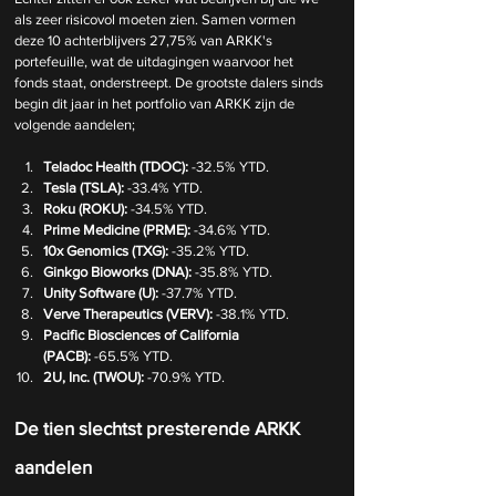
als zeer risicovol moeten zien. Samen vormen 
deze 10 achterblijvers 27,75% van ARKK's 
portefeuille, wat de uitdagingen waarvoor het 
fonds staat, onderstreept. De grootste dalers sinds 
begin dit jaar in het portfolio van ARKK zijn de 
volgende aandelen; 
Teladoc Health (TDOC):
 -32.5% YTD.
Tesla (TSLA):
 -33.4% YTD.
Roku (ROKU):
 -34.5% YTD.
Prime Medicine (PRME):
 -34.6% YTD.
10x Genomics (TXG):
 -35.2% YTD.
Ginkgo Bioworks (DNA):
 -35.8% YTD.
Unity Software (U):
 -37.7% YTD.
Verve Therapeutics (VERV):
 -38.1% YTD.
Pacific Biosciences of California 
(PACB):
 -65.5% YTD.
2U, Inc. (TWOU):
 -70.9% YTD.
De tien slechtst presterende ARKK 
aandelen