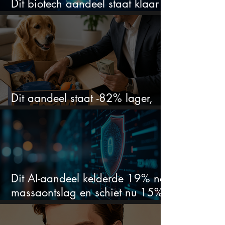
Dit biotech aandeel staat klaar
voor een flinke rally
Dit aandeel staat -82% lager,
terwijl het bedrijf gewoon groeit
Dit AI-aandeel kelderde 19% na
massaontslag en schiet nu 15%
omhoog