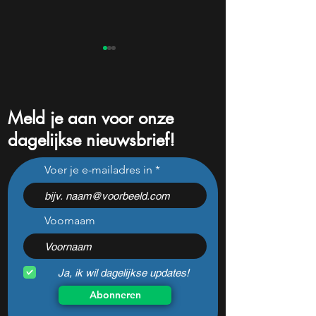
Meld je aan voor onze
dagelijkse nieuwsbrief!
Dit moet je weten over de
Dit is waarom Nik
Voer je e-mailadres in
Amerikaanse banencijfers
aandelen weer st
Voornaam
Ja, ik wil dagelijkse updates!
Abonneren