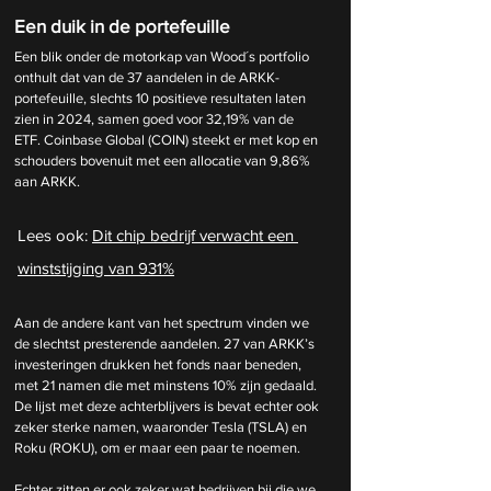
Een duik in de portefeuille
Een blik onder de motorkap van Wood´s portfolio 
onthult dat van de 37 aandelen in de ARKK-
portefeuille, slechts 10 positieve resultaten laten 
zien in 2024, samen goed voor 32,19% van de 
ETF. Coinbase Global (COIN) steekt er met kop en 
schouders bovenuit met een allocatie van 9,86% 
aan ARKK.
Lees ook: 
Dit chip bedrijf verwacht een 
winststijging van 931%
Aan de andere kant van het spectrum vinden we 
de slechtst presterende aandelen. 27 van ARKK’s 
investeringen drukken het fonds naar beneden, 
met 21 namen die met minstens 10% zijn gedaald. 
De lijst met deze achterblijvers is bevat echter ook 
zeker sterke namen, waaronder Tesla (TSLA) en 
Roku (ROKU), om er maar een paar te noemen. 
Echter zitten er ook zeker wat bedrijven bij die we 