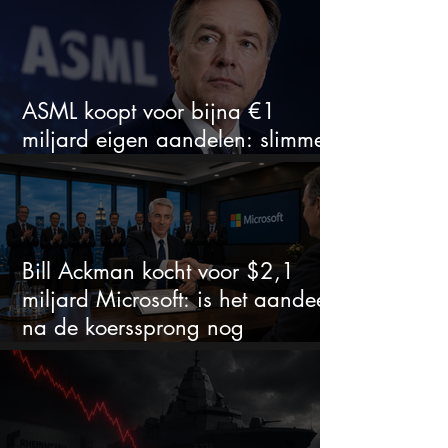
ASML koopt voor bijna €1
miljard eigen aandelen: slimme
zet of dure timing?
Bill Ackman kocht voor $2,1
miljard Microsoft: is het aandeel
na de koerssprong nog
aantrekkelijk?