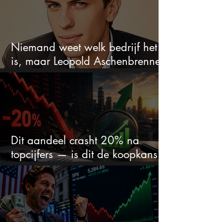
Niemand weet welk bedrijf het
is, maar Leopold Aschenbrenner
zet er nu $500 miljoen op
Dit aandeel crasht 20% na
topcijfers — is dit de koopkans
waar beleggers op wachtten?