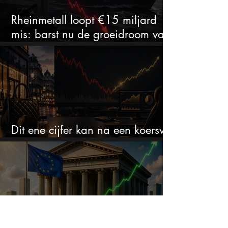
Rheinmetall loopt €15 miljard
mis: barst nu de groeidroom van
het defensiebedrijf?
Dit ene cijfer kan na een koersval
van 50% alles veranderen
Analisten tippen 3 Europese
aandelen die tot 102% kunnen