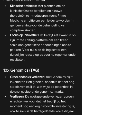
Klinische ambities:
 Met plannen om de 
klinische fase te bereiken en nieuwe 
therapieën te introduceren, toont Prime 
Medicine ambitie om een leider te worden in 
genbewerking voor de behandeling van 
complexe ziekten. 
Focus op innovatie:
 Het bedrijf zet zwaar in op 
zijn Prime Editing-platform om een breed 
scala aan genetische aandoeningen aan te 
pakken. Voor nu is de daling echter een 
duidelijke reactie op de voor nu tegenvallende 
resultaten. 
10x Genomics (TXG)
Groei ondanks verliezen:
 10x Genomics blijft 
inkomsten zien groeien, ondanks dat het nog 
steeds verlies lijdt, wat wijst op potentieel in 
de snel evoluerende genomics-markt. 
Verliezen:
 De opstapelende verliezen zorgen 
er echter wel voor dat het bedrijf op het 
moment nog een erg risicovolle investering is, 
ook te zien in de hard gedaalde koers dit jaar. 