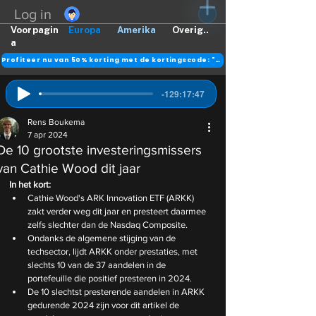
Log in
Voorpagin
Europa
Amerika
Overig..
a
Profiteer nu van 50% korting met de kortingscode: "DANK"
-129:17:47
Rens Boukema
7 apr 2024
De 10 grootste investeringsmissers
van Cathie Wood dit jaar
In het kort:
Cathie Wood's ARK Innovation ETF (ARKK) 
zakt verder weg dit jaar en presteert daarmee 
zelfs slechter dan de Nasdaq Composite. 
Ondanks de algemene stijging van de 
techsector, lijdt ARKK onder prestaties, met 
slechts 10 van de 37 aandelen in de 
portefeuille die positief presteren in 2024. 
De 10 slechtst presterende aandelen in ARKK 
gedurende 2024 zijn voor dit artikel de 