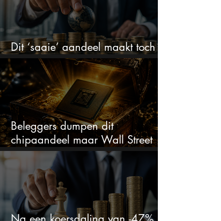
Dit ‘saaie’ aandeel maakt toch
bizar veel winst
Beleggers dumpen dit
chipaandeel maar Wall Street
ziet een zeldzame koopkans
Na een koersdaling van -47%