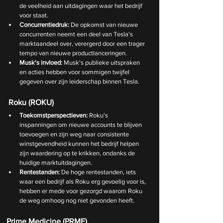
de veelheid aan uitdagingen waar het bedrijf 
voor staat.
Concurrentiedruk:
 De opkomst van nieuwe 
concurrenten neemt een deel van Tesla's 
marktaandeel over, verergerd door een trager 
tempo van nieuwe productlanceringen.
Musk's invloed:
 Musk's publieke uitspraken 
en acties hebben voor sommigen twijfel 
gegeven over zijn leiderschap binnen Tesla. 
 Roku (ROKU)
Toekomstperspectieven:
 Roku's 
inspanningen om nieuwe accounts te blijven 
toevoegen en zijn weg naar consistente 
winstgevendheid kunnen het bedrijf helpen 
zijn waardering op te krikken, ondanks de 
huidige marktuitdagingen. 
Rentestanden:
 De hoge rentestanden, iets 
waar een bedrijf als Roku erg gevoelig voor is, 
hebben er mede voor gezorgd waarom Roku 
de weg omhoog nog niet gevonden heeft. 
Prime Medicine (PRME)