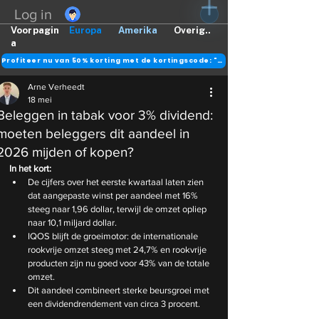
Log in
Voorpagin
Europa
Amerika
Overig..
a
Profiteer nu van 50% korting met de kortingscode: "DANK"
Arne Verheedt
18 mei
Beleggen in tabak voor 3% dividend:
moeten beleggers dit aandeel in
2026 mijden of kopen?
In het kort:
De cijfers over het eerste kwartaal laten zien 
dat aangepaste winst per aandeel met 16% 
steeg naar 1,96 dollar, terwijl de omzet opliep 
naar 10,1 miljard dollar.
IQOS blijft de groeimotor: de internationale 
rookvrije omzet steeg met 24,7% en rookvrije 
producten zijn nu goed voor 43% van de totale 
omzet.
Dit aandeel combineert sterke beursgroei met 
een dividendrendement van circa 3 procent.