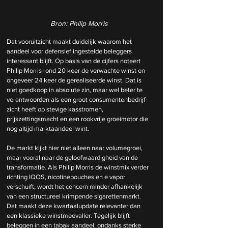
Bron: Philip Morris
Dat vooruitzicht maakt duidelijk waarom het 
aandeel voor defensief ingestelde beleggers 
interessant blijft. Op basis van de cijfers noteert 
Philip Morris rond 20 keer de verwachte winst en 
ongeveer 24 keer de gerealiseerde winst. Dat is 
niet goedkoop in absolute zin, maar wel beter te 
verantwoorden als een groot consumentenbedrijf 
zicht heeft op stevige kasstromen, 
prijszettingsmacht en een rookvrije groeimotor die 
nog altijd marktaandeel wint.
De markt kijkt hier niet alleen naar volumegroei, 
maar vooral naar de geloofwaardigheid van de 
transformatie. Als Philip Morris de winstmix verder 
richting IQOS, nicotinepouches en e vapor 
verschuift, wordt het concern minder afhankelijk 
van een structureel krimpende sigarettenmarkt. 
Dat maakt deze kwartaalupdate relevanter dan 
een klassieke winstmeevaller. Tegelijk blijft 
beleggen in een tabak aandeel, ondanks sterke 