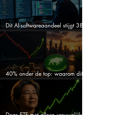
Dit AI-softwareaandeel stijgt 38%
en zet de SaaS-crash op zijn kop
40% onder de top: waarom dit
aandeel weer interessant wordt
Deze ETF met alleen vrouwelijke