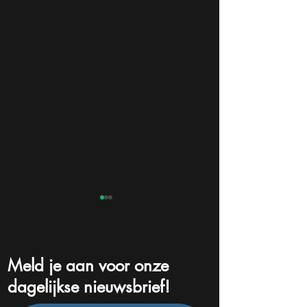
Meld je aan voor onze
dagelijkse nieuwsbrief!
Bill Ackman ziet kans in
76% winstgroei, 