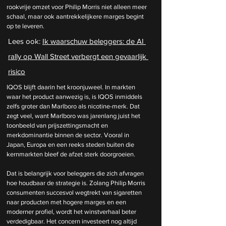
rookvrije omzet voor Philip Morris niet alleen meer 
schaal, maar ook aantrekkelijkere marges begint 
op te leveren.
Lees ook: 
Ik waarschuw beleggers: de AI 
rally op Wall Street verbergt een gevaarlijk 
risico
IQOS blijft daarin het kroonjuweel. In markten 
waar het product aanwezig is, is IQOS inmiddels 
zelfs groter dan Marlboro als nicotine-merk. Dat 
zegt veel, want Marlboro was jarenlang juist het 
toonbeeld van prijszettingsmacht en 
merkdominantie binnen de sector. Vooral in 
Japan, Europa en een reeks steden buiten die 
kernmarkten bleef de afzet sterk doorgroeien.
Dat is belangrijk voor beleggers die zich afvragen 
hoe houdbaar de strategie is. Zolang Philip Morris 
consumenten succesvol wegtrekt van sigaretten 
naar producten met hogere marges en een 
moderner profiel, wordt het winstverhaal beter 
verdedigbaar. Het concern investeert nog altijd 