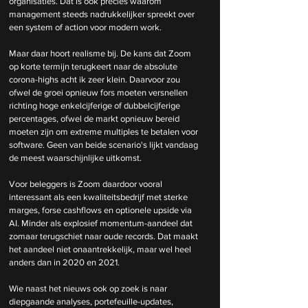
organisaties. Dat is ook precies waarom 
management steeds nadrukkelijker spreekt over 
een system of action voor modern work.
Maar daar hoort realisme bij. De kans dat Zoom 
op korte termijn terugkeert naar de absolute 
corona-highs acht ik zeer klein. Daarvoor zou 
ofwel de groei opnieuw fors moeten versnellen 
richting hoge enkelcijferige of dubbelcijferige 
percentages, ofwel de markt opnieuw bereid 
moeten zijn om extreme multiples te betalen voor 
software. Geen van beide scenario's lijkt vandaag 
de meest waarschijnlijke uitkomst.
Voor beleggers is Zoom daardoor vooral 
interessant als een kwaliteitsbedrijf met sterke 
marges, forse cashflows en optionele upside via 
AI. Minder als explosief momentum-aandeel dat 
zomaar terugschiet naar oude records. Dat maakt 
het aandeel niet onaantrekkelijk, maar wel heel 
anders dan in 2020 en 2021.
Wie naast het nieuws ook op zoek is naar 
diepgaande analyses, portefeuille-updates, 