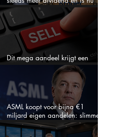
steeds meer dividend en is nu
goedkoop
Dit mega aandeel krijgt een
zeldzaam verkoopadvies
ASML koopt voor bijna €1
miljard eigen aandelen: slimme
zet of dure timing?