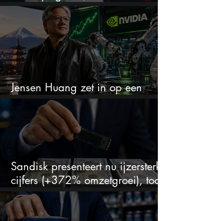
zien juist een koopkans
Jensen Huang zet in op een
aandeel dat bijna niemand kent
Sandisk presenteert nu ijzersterke
cijfers (+372% omzetgroei), toch
zakt het aandeel weg