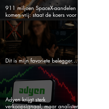
911 miljoen SpaceX-aandelen
komen vrij: staat de koers voor
een nieuwe crash?
Dit is mijn favoriete belegger…
en het is niet Warren Buffett
Adyen krijgt sterk
verkoopsignaal, maar analisten