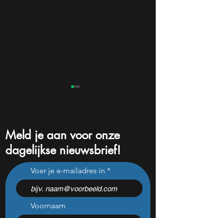
Meld je aan voor onze
dagelijkse nieuwsbrief!
76% winstgroei, nieuwe
3 groeiaandelen 
Voer je e-mailadres in
auto en 19 keer de winst:
koopkans in mei:
wordt dit Chinese
49% groei en 16 
techaandeel na cijfers een
winst nu opvallen
koopkans?
Voornaam