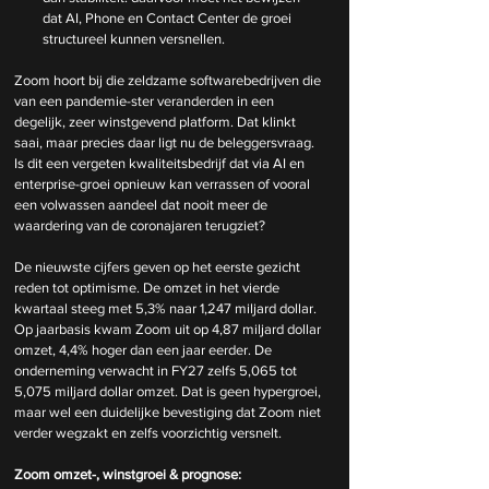
dat AI, Phone en Contact Center de groei 
structureel kunnen versnellen.
Zoom hoort bij die zeldzame softwarebedrijven die 
van een pandemie-ster veranderden in een 
degelijk, zeer winstgevend platform. Dat klinkt 
saai, maar precies daar ligt nu de beleggersvraag. 
Is dit een vergeten kwaliteitsbedrijf dat via AI en 
enterprise-groei opnieuw kan verrassen of vooral 
een volwassen aandeel dat nooit meer de 
waardering van de coronajaren terugziet?
De nieuwste cijfers geven op het eerste gezicht 
reden tot optimisme. De omzet in het vierde 
kwartaal steeg met 5,3% naar 1,247 miljard dollar. 
Op jaarbasis kwam Zoom uit op 4,87 miljard dollar 
omzet, 4,4% hoger dan een jaar eerder. De 
onderneming verwacht in FY27 zelfs 5,065 tot 
5,075 miljard dollar omzet. Dat is geen hypergroei, 
maar wel een duidelijke bevestiging dat Zoom niet 
verder wegzakt en zelfs voorzichtig versnelt.
Zoom omzet-, winstgroei & prognose: