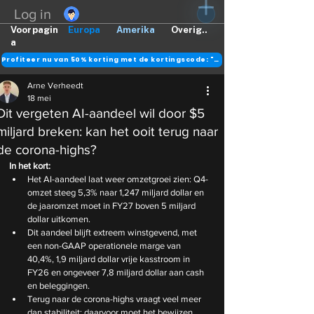
Log in
Voorpagin
Europa
Amerika
Overig..
a
Profiteer nu van 50% korting met de kortingscode: "DANK"
Arne Verheedt
18 mei
Dit vergeten AI-aandeel wil door $5
miljard breken: kan het ooit terug naar
de corona-highs?
In het kort:
Het AI-aandeel laat weer omzetgroei zien: Q4-
omzet steeg 5,3% naar 1,247 miljard dollar en 
de jaaromzet moet in FY27 boven 5 miljard 
dollar uitkomen.
Dit aandeel blijft extreem winstgevend, met 
een non-GAAP operationele marge van 
40,4%, 1,9 miljard dollar vrije kasstroom in 
FY26 en ongeveer 7,8 miljard dollar aan cash 
en beleggingen.
Terug naar de corona-highs vraagt veel meer 
dan stabiliteit: daarvoor moet het bewijzen 