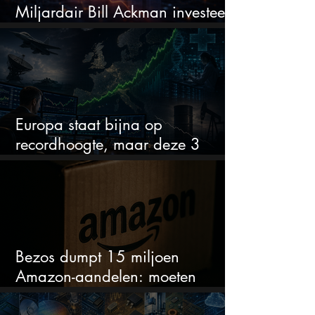
Miljardair Bill Ackman investeert
miljarden in dit techaandeel
Europa staat bijna op
recordhoogte, maar deze 3
sectoren vallen nu op
Bezos dumpt 15 miljoen
Amazon-aandelen: moeten
beleggers zich zorgen maken?