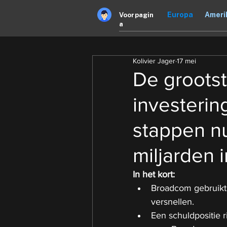
Europa
Ameri
Voorpagin
a
Kolivier Jager
17 mei
De groots
investeri
stappen nu
miljarden i
In het kort:
Broadcom gebruikt p
versnellen.
Een schuldpositie ri