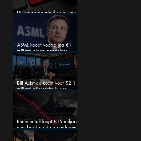
Dit mega aandeel krijgt een
zeldzaam verkoopadvies
ASML koopt voor bijna €1
miljard eigen aandelen:
slimme zet of dure timing?
Bill Ackman kocht voor $2,1
miljard Microsoft: is het
aandeel na de koerssprong
nog aantrekkelijk?
Rheinmetall loopt €15 miljard
mis: barst nu de groeidroom
van het defensiebedrijf?