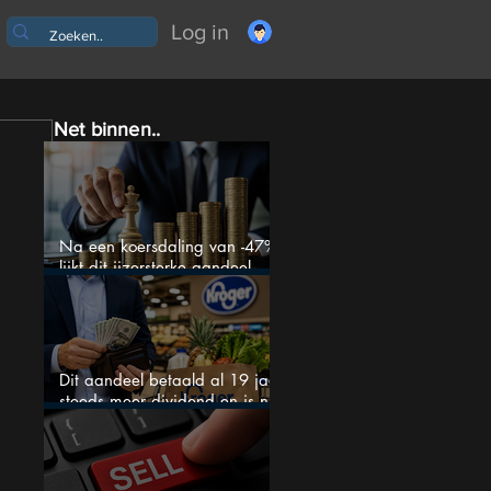
Log in
Net binnen..
Na een koersdaling van -47%
lijkt dit ijzersterke aandeel
aantrekkelijker dan ooit
Dit aandeel betaald al 19 jaar
steeds meer dividend en is nu
goedkoop