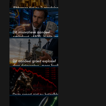
JPMorgan tipt nu 2 aandelen
voor augustus
Dit innovatieve aandeel
explodeert +680% in één jaar
en blijft maar stijgen
Dit aandeel groeit explosief
door datacenters, maar heeft
tientallen miljarden nodig
Deze expert ziet nu hetzelfde
als voor de crash van 1987