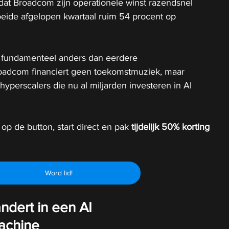
at Broadcom zijn operationele winst razendsnel 
eide afgelopen kwartaal ruim 54 procent op 
e fundamenteel anders dan eerdere 
oadcom financiert geen toekomstmuziek, maar 
hyperscalers die nu al miljarden investeren in AI 
 op de button, start direct en pak 
tijdelijk
50% korting 
Word lid!
dert in een AI 
machine