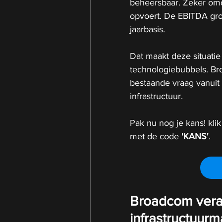
beheersbaar. Zeker omd
opvoert. De EBITDA gro
jaarbasis.
Dat maakt deze situati
technologiebubbels. Br
bestaande vraag vanuit 
infrastructuur.
Pak nu nog je kans! klik
met de code 
'KANS'
.
Broadcom veran
infrastructuur