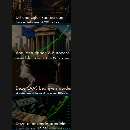
Dit ene cijfer kan na een
koersval van 50% alles
veranderen
Analisten tippen 3 Europese
aandelen die tot 102% kunnen
stijgen
Deze SAAS bedrijven worden
dood verklaard maar lijken
springlevend
Deze onbekende aandelen
kunnen tot 113% exploderen