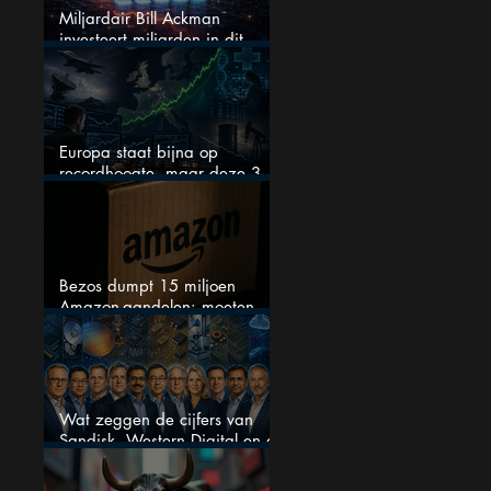
Miljardair Bill Ackman
investeert miljarden in dit
techaandeel
Europa staat bijna op
recordhoogte, maar deze 3
sectoren vallen nu op
Bezos dumpt 15 miljoen
Amazon-aandelen: moeten
beleggers zich zorgen maken?
Wat zeggen de cijfers van
Sandisk, Western Digital en de
AI-Infrastructuur aandelen mij
werkelijk