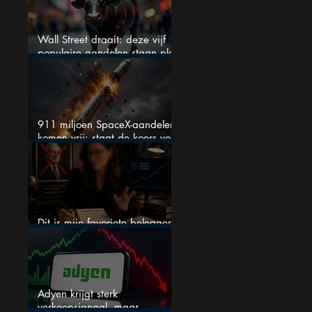
Wall Street draait: deze vijf
populaire aandelen staan plots
onder spanning
911 miljoen SpaceX-aandelen
komen vrij: staat de koers voor
een nieuwe crash?
Dit is mijn favoriete belegger…
en het is niet Warren Buffett
Adyen krijgt sterk
verkoopsignaal, maar