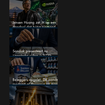
analisten zien juist een
koopkans
Jensen Huang zet in op een
aandeel dat bijna niemand
kent
Sandisk presenteert nu
ijzersterke cijfers (+372%
omzetgroei), toch zakt het
aandeel weg
Beleggers opgelet: Dit aandeel
rendeert al decennia en moet
op je watchlist staan!