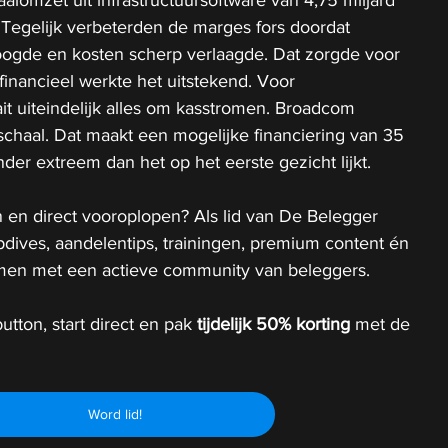
lomzet uit infrastructuursoftware van 4,75 miljard 
. Tegelijk verbeterden de marges fors doordat 
ogde en kosten scherp verlaagde. Dat zorgde voor 
r financieel werkte het uitstekend. Voor 
ait uiteindelijk alles om kasstromen. Broadcom 
schaal. Dat maakt een mogelijke financiering van 35 
nder extreem dan het op het eerste gezicht lijkt.
 en direct vooroplopen? Als lid van De Belegger 
epdives, aandelentips, trainingen, premium content én 
 samen met een actieve community van beleggers.
utton, start direct en pak 
tijdelijk
50% korting 
met de 
Word lid!