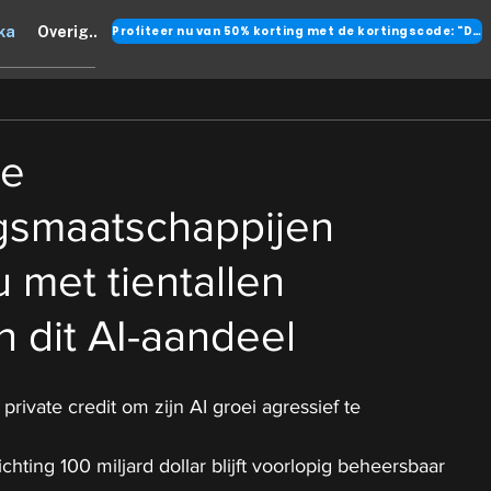
Profiteer nu van 50% korting met de kortingscode: "DANK"
ka
Overig..
te
ngsmaatschappijen
 met tientallen
n dit AI-aandeel
rivate credit om zijn AI groei agressief te 
chting 100 miljard dollar blijft voorlopig beheersbaar 