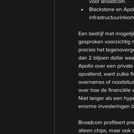
voor Broadcom.
Blackstone en Apoll
infrastructuurinkom
Een bedrijf met mogelijk
gesproken voorzichtig 
precies het tegenoverge
dan 2 biljoen dollar wa
Apollo over een private 
opvallend, want zulke f
overnames of noodsituat
over hoe de financiële we
Niet langer als een hyp
enorme investeringen bl
Broadcom profiteert prec
alleen chips, maar ook 