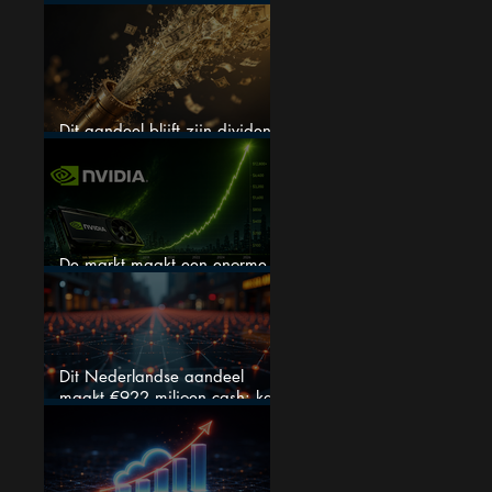
(één springt eruit)
Dit aandeel blijft zijn dividend
verhogen, wat er ook gebeurt
De markt maakt een enorme
fout bij Nvidia
Dit Nederlandse aandeel
maakt €922 miljoen cash: kan
dit dividendaandeel blijven
verhogen?