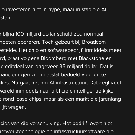
o investeren niet in hype, maar in stabiele AI 
sten.
 bijna 100 miljard dollar schuld zou normaal 
moeten opereren. Toch gebeurt bij Broadcom 
stelde. Het chip en softwarebedrijf, inmiddels meer 
ard, praat volgens Bloomberg met Blackstone en 
creditdeal van ongeveer 35 miljard dollar. Dat is 
inancieringen zijn meestal bedoeld voor grote 
ies. Nu gaat het om AI infrastructuur. Dat zegt veel 
reld inmiddels naar artificiële intelligentie kijkt. 
e rond losse chips, maar als een markt die jarenlang 
ijft vragen.
ies van die verschuiving. Het bedrijf levert niet 
netwerktechnologie en infrastructuursoftware die 