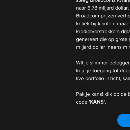
steeg Broadcoms kwartaa
naar 6,78 miljard dollar
Broadcom prijzen verho
kritiek bij klanten, maa
kredietverstrekkers dra
genereert die op grote 
miljard dollar ineens mi
Wil je slimmer beleggen
krijg je toegang tot de
live portfolio-inzicht,
Pak je kans! klik op de b
code 
'KANS'
.