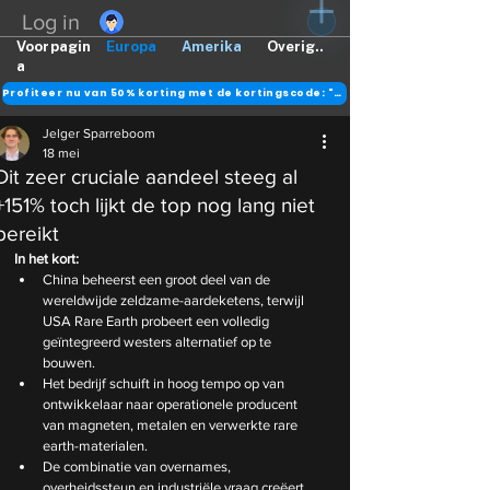
Log in
Voorpagin
Europa
Amerika
Overig..
a
Profiteer nu van 50% korting met de kortingscode: "DANK"
Jelger Sparreboom
18 mei
Dit zeer cruciale aandeel steeg al
+151% toch lijkt de top nog lang niet
bereikt
In het kort:
China beheerst een groot deel van de 
wereldwijde zeldzame-aardeketens, terwijl 
USA Rare Earth probeert een volledig 
geïntegreerd westers alternatief op te 
bouwen.
Het bedrijf schuift in hoog tempo op van 
ontwikkelaar naar operationele producent 
van magneten, metalen en verwerkte rare 
earth-materialen.
De combinatie van overnames, 
overheidssteun en industriële vraag creëert 