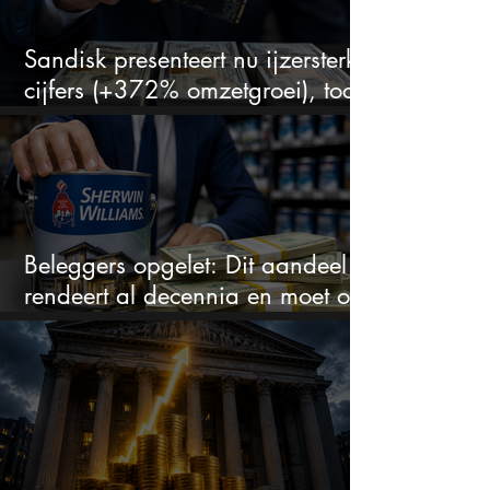
Sandisk presenteert nu ijzersterke
cijfers (+372% omzetgroei), toch
zakt het aandeel weg
Beleggers opgelet: Dit aandeel
rendeert al decennia en moet op
je watchlist staan!