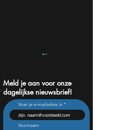
Meld je aan voor onze
dagelijkse nieuwsbrief!
Sandisk presenteert nu
Beleggers opgelet
Voer je e-mailadres in
ijzersterke cijfers (+372%
aandeel rendeert 
omzetgroei), toch zakt het
decennia en moet
aandeel weg
watchlist staan!
Voornaam