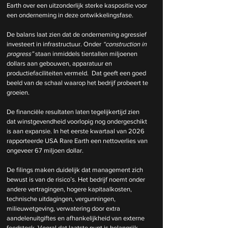
Earth over een uitzonderlijk sterke kaspositie voor 
een onderneming in deze ontwikkelingsfase.
De balans laat zien dat de onderneming agressief 
investeert in infrastructuur. Onder 
“construction in 
progress”
 staan inmiddels tientallen miljoenen 
dollars aan gebouwen, apparatuur en 
productiefaciliteiten vermeld.  Dat geeft een goed 
beeld van de schaal waarop het bedrijf probeert te 
groeien.
De financiële resultaten laten tegelijkertijd zien 
dat winstgevendheid voorlopig nog ondergeschikt 
is aan expansie. In het eerste kwartaal van 2026 
rapporteerde USA Rare Earth een nettoverlies van 
ongeveer 67 miljoen dollar. 
De filings maken duidelijk dat management zich 
bewust is van de risico’s. Het bedrijf noemt onder 
andere vertragingen, hogere kapitaalkosten, 
technische uitdagingen, vergunningen, 
milieuwetgeving, verwatering door extra 
aandelenuitgiftes en afhankelijkheid van externe 
feedstock. Vooral dat laatste punt is belangrijk. 