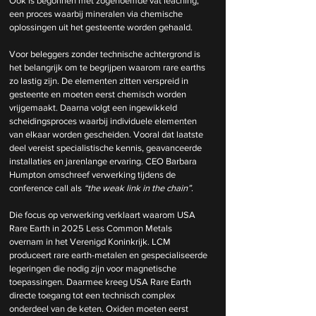
Ook is begonnen met zogenoemde vat leaching, 
een proces waarbij mineralen via chemische 
oplossingen uit het gesteente worden gehaald. 
Voor beleggers zonder technische achtergrond is 
het belangrijk om te begrijpen waarom rare earths 
zo lastig zijn. De elementen zitten verspreid in 
gesteente en moeten eerst chemisch worden 
vrijgemaakt. Daarna volgt een ingewikkeld 
scheidingsproces waarbij individuele elementen 
van elkaar worden gescheiden. Vooral dat laatste 
deel vereist specialistische kennis, geavanceerde 
installaties en jarenlange ervaring. CEO Barbara 
Humpton omschreef verwerking tijdens de 
conference call als 
“the weak link in the chain”
. 
Die focus op verwerking verklaart waarom USA 
Rare Earth in 2025 Less Common Metals 
overnam in het Verenigd Koninkrijk. LCM 
produceert rare earth-metalen en gespecialiseerde 
legeringen die nodig zijn voor magnetische 
toepassingen. Daarmee kreeg USA Rare Earth 
directe toegang tot een technisch complex 
onderdeel van de keten. Oxiden moeten eerst 