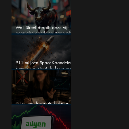
AI-Infrastructuur aandelen mij
werkelijk
Wall Street draait: deze vijf
populaire aandelen staan plots
onder spanning
911 miljoen SpaceX-aandelen
komen vrij: staat de koers voor
een nieuwe crash?
Dit is mijn favoriete belegger…
en het is niet Warren Buffett