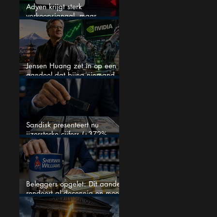
Adyen krijgt sterk
verkoopsignaal, maar
analisten zien juist een
koopkans
Jensen Huang zet in op een
aandeel dat bijna niemand
kent
Sandisk presenteert nu
ijzersterke cijfers (+372%
omzetgroei), toch zakt het
aandeel weg
Beleggers opgelet: Dit aandeel
rendeert al decennia en moet
op je watchlist staan!