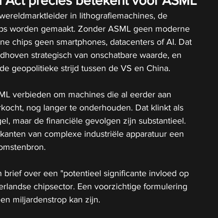
Act precies betekent voor ASML
ereldmarktleider in lithografiemachines, de 
ips worden gemaakt. Zonder ASML geen moderne 
ne chips geen smartphones, datacenters of AI. Dat 
eldhoven strategisch van onschatbare waarde, en 
 de geopolitieke strijd tussen de VS en China.
 verbieden om machines die al eerder aan 
rkocht, nog langer te onderhouden. Dat klinkt als 
l, maar de financiële gevolgen zijn substantieel. 
ikanten van complexe industriële apparatuur een 
komstenbron.
n brief over een "potentieel significante invloed op 
rlandse chipsector. Een voorzichtige formulering 
een miljardenstrop kan zijn.