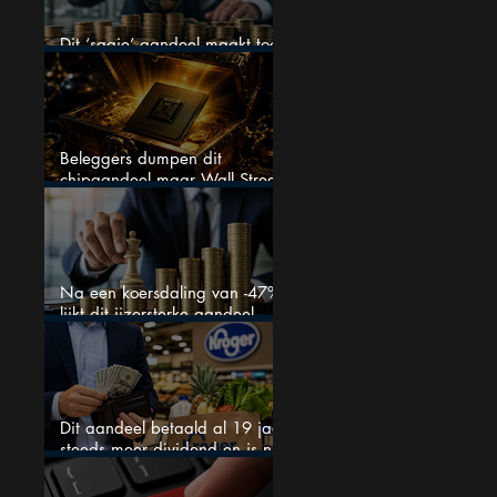
Dit ‘saaie’ aandeel maakt toch
bizar veel winst
Beleggers dumpen dit
chipaandeel maar Wall Street
ziet een zeldzame koopkans
Na een koersdaling van -47%
lijkt dit ijzersterke aandeel
aantrekkelijker dan ooit
Dit aandeel betaald al 19 jaar
steeds meer dividend en is nu
goedkoop