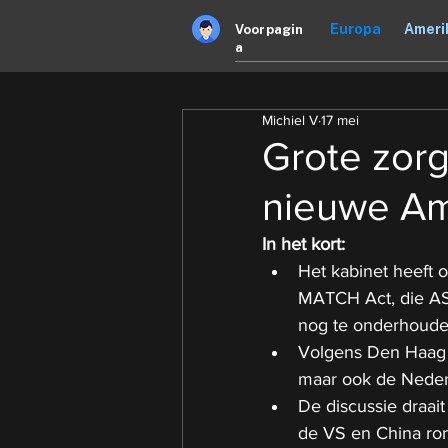
Europa
Ameri
Voorpagin
a
Michiel V
17 mei
Grote zor
nieuwe Am
In het kort:
Het kabinet heeft 
MATCH Act, die AS
nog te onderhoude
Volgens Den Haag t
maar ook de Nederl
De discussie draait
de VS en China ron