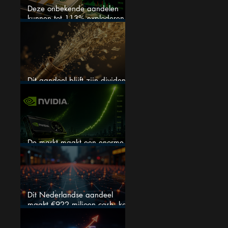
Deze onbekende aandelen
kunnen tot 113% exploderen
(één springt eruit)
Dit aandeel blijft zijn dividend
verhogen, wat er ook gebeurt
De markt maakt een enorme
fout bij Nvidia
Dit Nederlandse aandeel
maakt €922 miljoen cash: kan
dit dividendaandeel blijven
verhogen?