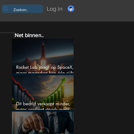
Log in
Net binnen..
Rocket Lab jaagt op SpaceX,
maar maandag kan één cijfer
de droom doorprikken?
Dit bedrijf verkoopt minder,
maar verdient steeds meer —
hoe lang kan dit sprookje
doorgaan?