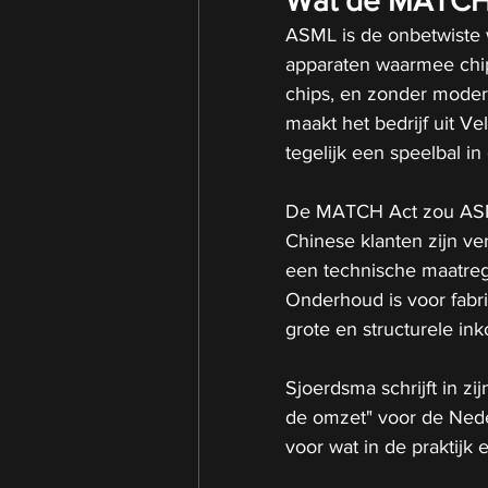
Wat de MATCH 
ASML is de onbetwiste w
apparaten waarmee ch
chips, en zonder moder
maakt het bedrijf uit V
tegelijk een speelbal in
De MATCH Act zou ASML
Chinese klanten zijn ve
een technische maatrege
Onderhoud is voor fabr
grote en structurele in
Sjoerdsma schrijft in zij
de omzet" voor de Nede
voor wat in de praktijk 