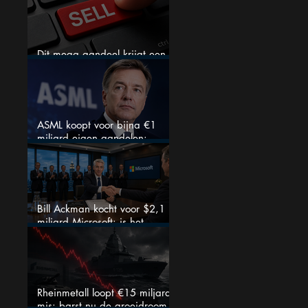
Dit mega aandeel krijgt een
zeldzaam verkoopadvies
ASML koopt voor bijna €1
miljard eigen aandelen:
slimme zet of dure timing?
Bill Ackman kocht voor $2,1
miljard Microsoft: is het
aandeel na de koerssprong
nog aantrekkelijk?
Rheinmetall loopt €15 miljard
mis: barst nu de groeidroom