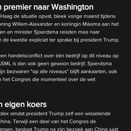
n premier naar Washington
aag de situatie opvat, bleek vorige maand tijdens 
oning Willem-Alexander en koningin Máxima aan het 
ten en minister Sjoerdsma reisden mee naar 
de kwestie expliciet ter sprake bij president Trump.
 een handelsconflict over één bedrijf op dit niveau op 
ASML is dan ook geen gewoon bedrijf. Sjoerdsma 
zijn bezwaren "op alle niveaus" blijft aankaarten, ook 
an het Congres die momenteel over de wet 
n eigen koers
mplex omdat president Trump zelf een wisselende 
hina. Terwijl een deel van het Congres de 
erpen, besloot Trump na zijn bezoek aan China juist 