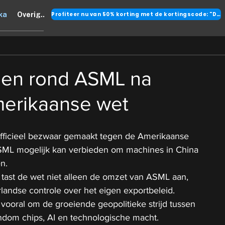
Profiteer nu van 50% korting met de kortingscode: "DANK"
ka
Overig..
gen rond ASML na
erikaanse wet
officieel bezwaar gemaakt tegen de Amerikaanse 
ML mogelijk kan verbieden om machines in China 
n.
ast de wet niet alleen de omzet van ASML aan, 
andse controle over het eigen exportbeleid.
 vooral om de groeiende geopolitieke strijd tussen 
dom chips, AI en technologische macht.