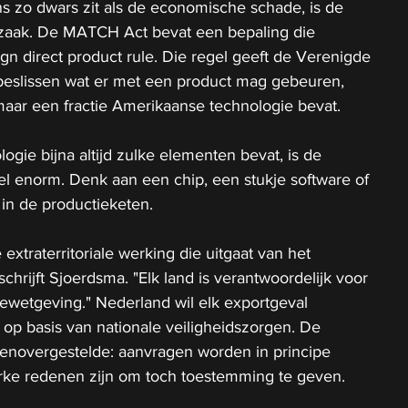
s zo dwars zit als de economische schade, is de 
e zaak. De MATCH Act bevat een bepaling die 
ign direct product rule. Die regel geeft de Verenigde 
 beslissen wat er met een product mag gebeuren, 
maar een fractie Amerikaanse technologie bevat.
ie bijna altijd zulke elementen bevat, is de 
el enorm. Denk aan een chip, een stukje software of 
n de productieketen.
 extraterritoriale werking die uitgaat van het 
chrijft Sjoerdsma. "Elk land is verantwoordelijk voor 
lewetgeving." Nederland wil elk exportgeval 
 op basis van nationale veiligheidszorgen. De 
enovergestelde: aanvragen worden in principe 
erke redenen zijn om toch toestemming te geven.