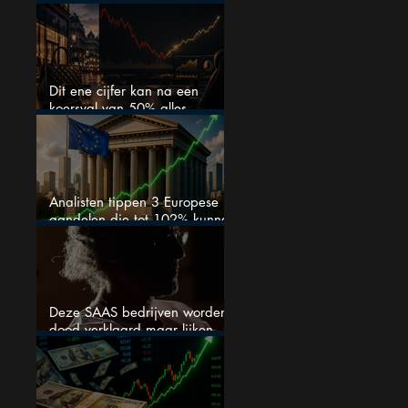
van het defensiebedrijf?
Dit ene cijfer kan na een
koersval van 50% alles
veranderen
Analisten tippen 3 Europese
aandelen die tot 102% kunnen
stijgen
Deze SAAS bedrijven worden
dood verklaard maar lijken
springlevend