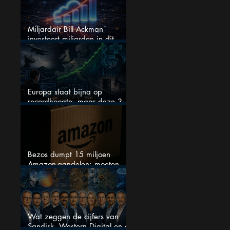
Miljardair Bill Ackman
investeert miljarden in dit
techaandeel
Europa staat bijna op
recordhoogte, maar deze 3
sectoren vallen nu op
Bezos dumpt 15 miljoen
Amazon-aandelen: moeten
beleggers zich zorgen maken?
Wat zeggen de cijfers van
Sandisk, Western Digital en de