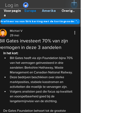
Log in
Voorpagin
Europa
Amerika
Overig..
a
Profiteer nu van 50% korting met de kortingscode: "DANK"
Michiel V
29 mei
Bill Gates investeert 70% van zijn
vermogen in deze 3 aandelen
In het kort:
Bill Gates heeft via zijn Foundation bijna 70% 
van het vermogen geïnvesteerd in drie 
aandelen: Berkshire Hathaway, Waste 
Management en Canadian National Railway.
Deze bedrijven beschikken over sterke 
marktposities, stabiele kasstromen en 
activiteiten die moeilijk te vervangen zijn.
Volgens analisten past die focus op kwaliteit 
en voorspelbaarheid goed bij de 
langetermijnvisie van de stichting.
De Gates Foundation behoort tot de grootste 