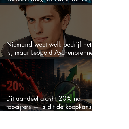
omhoog
Niemand weet welk bedrijf het
is, maar Leopold Aschenbrenner
zet er nu $500 miljoen op
Dit aandeel crasht 20% na
topcijfers — is dit de koopkans
waar beleggers op wachtten?