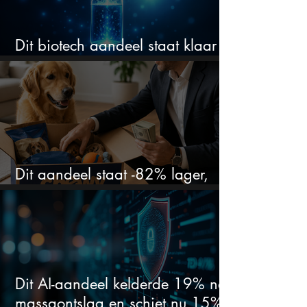
Dit biotech aandeel staat klaar
voor een flinke rally
Dit aandeel staat -82% lager,
terwijl het bedrijf gewoon groeit
Dit AI-aandeel kelderde 19% na
massaontslag en schiet nu 15%