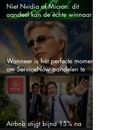
Niet Nvidia of Micron: dit
aandeel kan de échte winnaar
van de AI-race worden
Wanneer is hét perfecte moment
om ServiceNow aandelen te
kopen?
Airbnb stijgt bijna 15% na