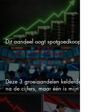
cijfers: vooral dit AI-cijfer valt op
Dit aandeel oogt spotgoedkoop
voor hoeveel het kan stijgen
Deze 3 groeiaandelen kelderden
na de cijfers, maar één is mijn
duidelijke favoriet