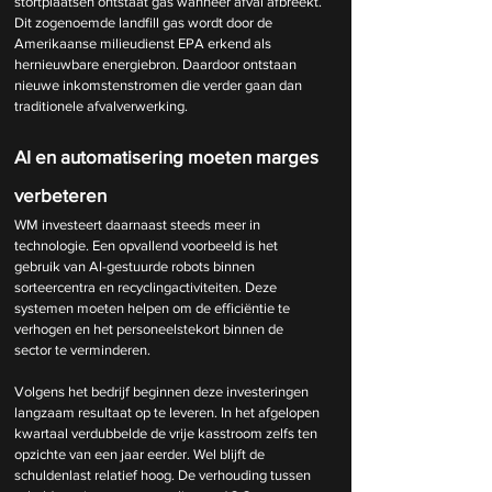
stortplaatsen ontstaat gas wanneer afval afbreekt. 
Dit zogenoemde landfill gas wordt door de 
Amerikaanse milieudienst EPA erkend als 
hernieuwbare energiebron. Daardoor ontstaan 
nieuwe inkomstenstromen die verder gaan dan 
traditionele afvalverwerking.
AI en automatisering moeten marges 
verbeteren
WM investeert daarnaast steeds meer in 
technologie. Een opvallend voorbeeld is het 
gebruik van AI-gestuurde robots binnen 
sorteercentra en recyclingactiviteiten. Deze 
systemen moeten helpen om de efficiëntie te 
verhogen en het personeelstekort binnen de 
sector te verminderen.
Volgens het bedrijf beginnen deze investeringen 
langzaam resultaat op te leveren. In het afgelopen 
kwartaal verdubbelde de vrije kasstroom zelfs ten 
opzichte van een jaar eerder. Wel blijft de 
schuldenlast relatief hoog. De verhouding tussen 