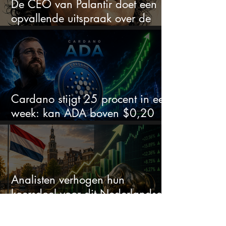
De CEO van Palantir doet een
opvallende uitspraak over de
beurs
Cardano stijgt 25 procent in een
week: kan ADA boven $0,20
blijven?
Analisten verhogen hun
koersdoel voor dit Nederlandse
aandeel — maar is het al te laat
om in te stappen?