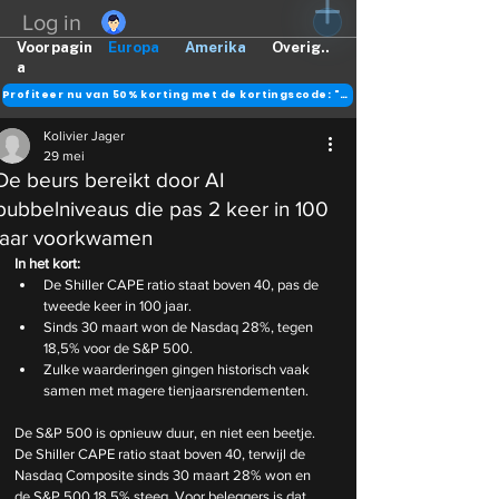
Log in
Voorpagin
Europa
Amerika
Overig..
a
Profiteer nu van 50% korting met de kortingscode: "DANK"
Kolivier Jager
29 mei
De beurs bereikt door AI
bubbelniveaus die pas 2 keer in 100
jaar voorkwamen
In het kort:
De Shiller CAPE ratio staat boven 40, pas de 
tweede keer in 100 jaar.
Sinds 30 maart won de Nasdaq 28%, tegen 
18,5% voor de S&P 500.
Zulke waarderingen gingen historisch vaak 
samen met magere tienjaarsrendementen.
De S&P 500 is opnieuw duur, en niet een beetje. 
De Shiller CAPE ratio staat boven 40, terwijl de 
Nasdaq Composite sinds 30 maart 28% won en 
de S&P 500 18,5% steeg. Voor beleggers is dat 