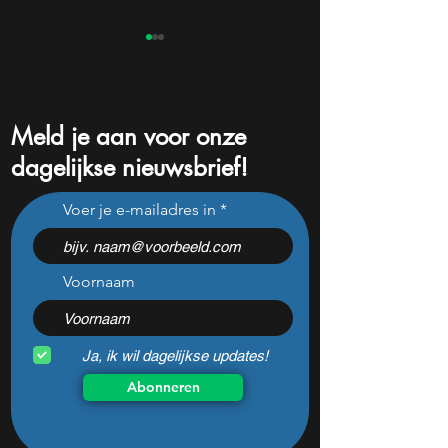
Meld je aan voor onze
dagelijkse nieuwsbrief!
Dit zeldzame beurssignaal
Kan bol.com aand
Voer je e-mailadres in
stond sinds 1979 bijna
Ahold nieuw leve
nooit zo extreem
inblazen?
Voornaam
Ja, ik wil dagelijkse updates!
Abonneren