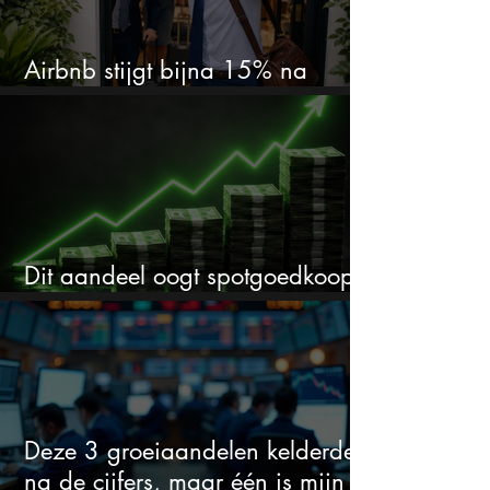
Airbnb stijgt bijna 15% na
cijfers: vooral dit AI-cijfer valt op
Dit aandeel oogt spotgoedkoop
voor hoeveel het kan stijgen
Deze 3 groeiaandelen kelderden
na de cijfers, maar één is mijn