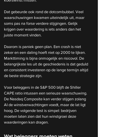
koerswinst missen.
Dat gebeurde ook rond de dotcombubbel. Veel 
waarschuwingen kwamen uiteindelijk uit, maar 
soms pas na forse verdere stijgingen. Gelijk 
krijgen over waardering is iets anders dan het 
juiste moment vinden.
Daarom is paniek geen plan. Een crash is niet 
zeker en een daling hoeft niet op 2000 te lijken. 
Markttiming is bijna onmogelijk en risicovol. De 
belangrijkste les uit de geschiedenis is dat geduld 
en consistent investeren op de lange termijn altijd 
de beste strategie zijn.
Voor beleggers in de S&P 500 blijft de Shiller 
CAPE ratio intussen een serieuze waarschuwing. 
De Nasdaq Composite kan verder stijgen zolang 
AI de winstverwachtingen voedt, maar de lat ligt 
hoog. De volgende test is simpel: bedrijven 
moeten laten zien dat hun winstgroei deze 
waarderingen kan dragen.
Wat beleggers moeten weten