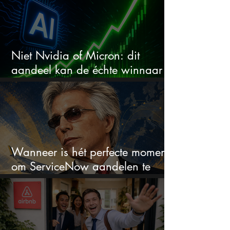
Niet Nvidia of Micron: dit
aandeel kan de échte winnaar
van de AI-race worden
Wanneer is hét perfecte moment
om ServiceNow aandelen te
kopen?