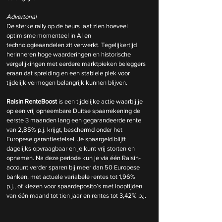
Advertorial
De sterke rally op de beurs laat zien hoeveel 
optimisme momenteel in AI en 
technologieaandelen zit verwerkt. Tegelijkertijd 
herinneren hoge waarderingen en historische 
vergelijkingen met eerdere marktpieken beleggers 
eraan dat spreiding en een stabiele plek voor 
tijdelijk vermogen belangrijk kunnen blijven.
Raisin RenteBoost
 is een tijdelijke actie waarbij je 
op een vrij opneembare Duitse spaarrekening de 
eerste 3 maanden lang een gegarandeerde rente 
van 2,85% p.j. krijgt, beschermd onder het 
Europese garantiestelsel. Je spaargeld blijft 
dagelijks opvraagbaar en je kunt vrij storten en 
opnemen. Na deze periode kun je via één Raisin-
account verder sparen bij meer dan 50 Europese 
banken, met actuele variabele rentes tot 1,96% 
p.j., of kiezen voor spaardeposito’s met looptijden 
van één maand tot tien jaar en rentes tot 3,42% p.j.