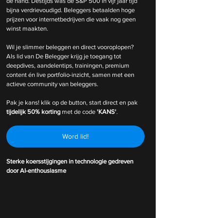
de hand. Destijds was de S&P 500 in vijf jaar tijd 
bijna verdrievoudigd. Beleggers betaalden hoge 
prijzen voor internetbedrijven die vaak nog geen 
winst maakten.
Wil je slimmer beleggen en direct vooroplopen? 
Als lid van De Belegger krijg je toegang tot 
deepdives, aandelentips, trainingen, premium 
content én live portfolio-inzicht, samen met een 
actieve community van beleggers.
Pak je kans! klik op de button, start direct en pak 
tijdelijk
50% korting 
met de code 
'KANS'
.
Word lid!
Sterke koersstijgingen in technologie gedreven 
door AI-enthousiasme