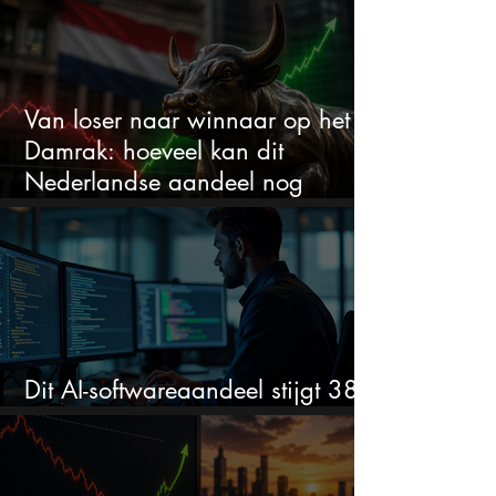
alles veranderen
Van loser naar winnaar op het
Damrak: hoeveel kan dit
Nederlandse aandeel nog
stijgen?
Dit AI-softwareaandeel stijgt 38%
en zet de SaaS-crash op zijn kop