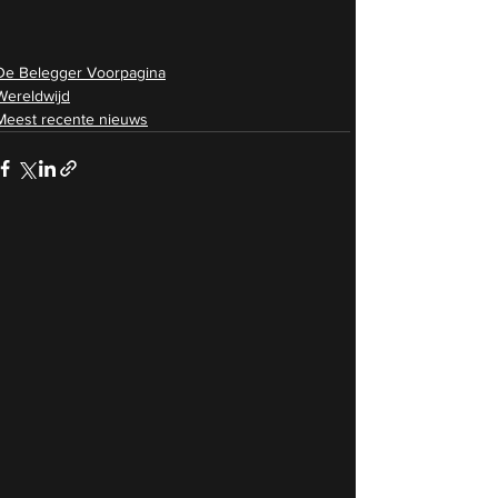
De Belegger Voorpagina
Wereldwijd
Meest recente nieuws