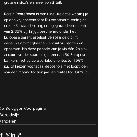
grotere risico’s en meer volatiliteit.
Raisin RenteBoost
 is een tijdelijke actie waarbij je 
op een vrij opneembare Duitse spaarrekening de 
eerste 3 maanden lang een gegarandeerde rente 
van 2,85% p.j. krijgt, beschermd onder het 
Europese garantiestelsel. Je spaargeld blijft 
dagelijks opvraagbaar en je kunt vrij storten en 
opnemen. Na deze periode kun je via één Raisin-
account verder sparen bij meer dan 50 Europese 
banken, met actuele variabele rentes tot 1,96% 
p.j., of kiezen voor spaardeposito’s met looptijden 
van één maand tot tien jaar en rentes tot 3,42% p.j.
De Belegger Voorpagina
Wereldwijd
Aandelen