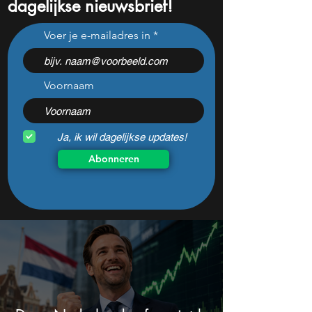
dagelijkse nieuwsbrief!
S&P 500 op record, maar
Wat ze je niet ver
Voer je e-mailadres in
Michael Burry waarschuwt
over erfbelasting
voor crash zoals in 1987
Voornaam
Ja, ik wil dagelijkse updates!
Abonneren