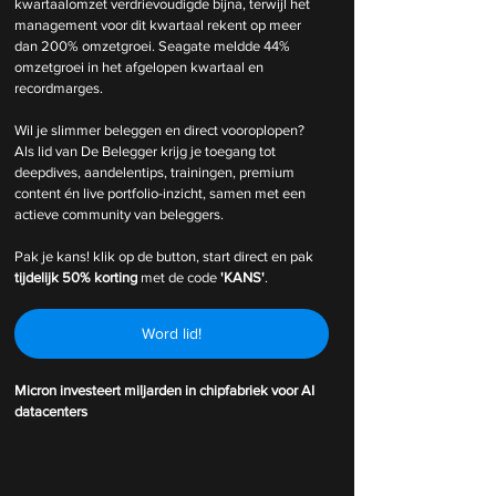
kwartaalomzet verdrievoudigde bijna, terwijl het 
management voor dit kwartaal rekent op meer 
dan 200% omzetgroei. Seagate meldde 44% 
omzetgroei in het afgelopen kwartaal en 
recordmarges.
Wil je slimmer beleggen en direct vooroplopen? 
Als lid van De Belegger krijg je toegang tot 
deepdives, aandelentips, trainingen, premium 
content én live portfolio-inzicht, samen met een 
actieve community van beleggers.
Pak je kans! klik op de button, start direct en pak 
tijdelijk
50% korting 
met de code 
'KANS'
.
Word lid!
Micron investeert miljarden in chipfabriek voor AI 
datacenters