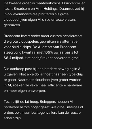
De tweede groep is maatwerkchips. Druckenmiller 
kocht Broadcom en Arm Holdings. Daarmee zet hij 
in op leveranciers die profiteren als grote 
cloudbedrijven eigen AI chips en accelerators 
gebruiken.
Broadcom levert onder meer custom accelerators 
die grote cloudspelers gebruiken als alternatief 
voor Nvidia chips. De AI omzet van Broadcom 
steeg vorig kwartaal met 106% op jaarbasis tot 
$8,4 miljard. Het bedrijf rekent op verdere groei.
Die aankoop past bij een bredere beweging in AI 
uitgaven. Niet elke dollar hoeft naar één type chip 
te gaan. Naarmate cloudbedrijven groter worden 
in AI, zoeken ze vaker naar efficiëntere hardware 
en meer eigen ontwerpen.
Toch blijft de lat hoog. Beleggers hebben AI 
hardware al fors hoger gezet. Als groei, marges of 
orders ook maar iets tegenvallen, kan de reactie 
scherp zijn.