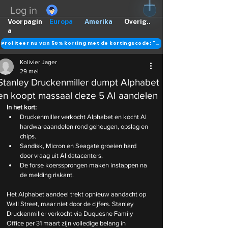
Log in
Voorpagin
Europa
Amerika
Overig..
a
Profiteer nu van 50% korting met de kortingscode: "DANK"
Kolivier Jager
29 mei
Stanley Druckenmiller dumpt Alphabet
en koopt massaal deze 5 AI aandelen
In het kort:
Druckenmiller verkocht Alphabet en kocht AI 
hardwareaandelen rond geheugen, opslag en 
chips.
Sandisk, Micron en Seagate groeien hard 
door vraag uit AI datacenters.
De forse koerssprongen maken instappen na 
de melding riskant.
Het Alphabet aandeel trekt opnieuw aandacht op 
Wall Street, maar niet door de cijfers. Stanley 
Druckenmiller verkocht via Duquesne Family 
Office per 31 maart zijn volledige belang in 