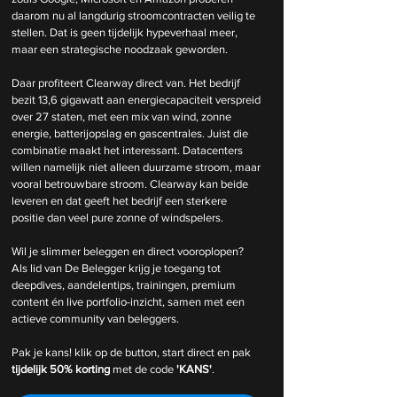
daarom nu al langdurig stroomcontracten veilig te 
stellen. Dat is geen tijdelijk hypeverhaal meer, 
maar een strategische noodzaak geworden.
Daar profiteert Clearway direct van. Het bedrijf 
bezit 13,6 gigawatt aan energiecapaciteit verspreid 
over 27 staten, met een mix van wind, zonne 
energie, batterijopslag en gascentrales. Juist die 
combinatie maakt het interessant. Datacenters 
willen namelijk niet alleen duurzame stroom, maar 
vooral betrouwbare stroom. Clearway kan beide 
leveren en dat geeft het bedrijf een sterkere 
positie dan veel pure zonne of windspelers.
Wil je slimmer beleggen en direct vooroplopen? 
Als lid van De Belegger krijg je toegang tot 
deepdives, aandelentips, trainingen, premium 
content én live portfolio-inzicht, samen met een 
actieve community van beleggers.
Pak je kans! klik op de button, start direct en pak 
tijdelijk
50% korting 
met de code 
'KANS'
.