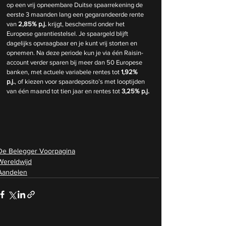
op een vrij opneembare Duitse spaarrekening de 
eerste 3 maanden lang een gegarandeerde rente 
van 
2,85% p.j.
 krijgt, beschermd onder het 
Europese garantiestelsel. Je spaargeld blijft 
dagelijks opvraagbaar en je kunt vrij storten en 
opnemen. Na deze periode kun je via één Raisin-
account verder sparen bij meer dan 50 Europese 
banken, met actuele variabele rentes tot 
1,92% 
p.j.
, of kiezen voor spaardeposito’s met looptijden 
van één maand tot tien jaar en rentes tot 
3,25% p.j.
De Belegger Voorpagina
Wereldwijd
Aandelen