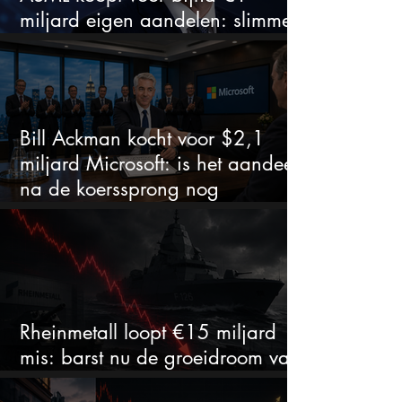
miljard eigen aandelen: slimme
zet of dure timing?
Bill Ackman kocht voor $2,1
miljard Microsoft: is het aandeel
na de koerssprong nog
aantrekkelijk?
Rheinmetall loopt €15 miljard
mis: barst nu de groeidroom van
het defensiebedrijf?