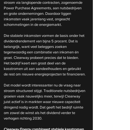
stroom via langlopende contracten, zogenoemde 
Power Purchase Agreements, aan nutsbedrijven 
en grote ondernemingen. Daardoor liggen 
inkomsten vaak jarenlang vast, ongeacht 
schommelingen in de energiemarkt.
Die stabiele inkomsten vormen de basis onder het 
dividendrendement van bijna 5 procent. Dat is 
belangrijk, want veel beleggers zoeken 
tegenwoordig een combinatie van inkomen én 
groei. Clearway probeert precies dat te bieden. 
Het bedrijf keert een groot deel van de 
kasstromen uit aan aandeelhouders en gebruikt 
de rest om nieuwe energieprojecten te financieren.
Dat model wordt interessanter nu de vraag naar 
stroom structureel stijgt. Traditionele nutsbedrijven 
groeien vaak nauwelijks meer, terwijl Clearway 
juist actief is in markten waar nieuwe capaciteit 
dringend nodig wordt. Dat geeft het bedrijf ruimte 
om zowel de winst als het dividend verder te 
verhogen richting 2030.
Clearway Energy combineert stabiele kasstromen 