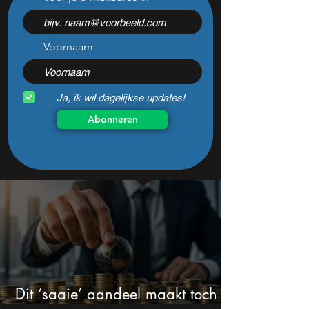
chipaandeel maar Wall
-47% lijkt dit ijzer
Street ziet een zeldzame
aandeel aantrekke
koopkans
dan ooit
Voornaam
Ja, ik wil dagelijkse updates!
Abonneren
Dit ‘saaie’ aandeel maakt toch