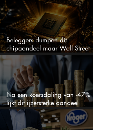
bizar veel winst
Beleggers dumpen dit
chipaandeel maar Wall Street
ziet een zeldzame koopkans
Na een koersdaling van -47%
lijkt dit ijzersterke aandeel
aantrekkelijker dan ooit