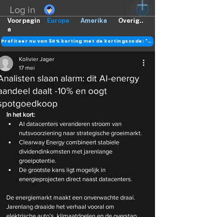
Log in
Voorpagin
Europa
Amerika
Overig..
a
Profiteer nu van 50% korting met de kortingscode: "DANK"
Kolivier Jager
17 mei
Analisten slaan alarm: dit AI-energy
aandeel daalt -10% en oogt
spotgoedkoop
In het kort:
AI datacenters veranderen stroom van 
nutsvoorziening naar strategische groeimarkt.
Clearway Energy combineert stabiele 
dividendinkomsten met jarenlange 
groeipotentie.
De grootste kans ligt mogelijk in 
energieprojecten direct naast datacenters.
De energiemarkt maakt een onverwachte draai. 
Jarenlang draaide het verhaal vooral om 
elektrische auto’s, klimaatdoelen en de overstap 