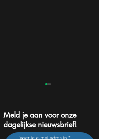
Meld je aan voor onze
dagelijkse nieuwsbrief!
Beleggers dumpen dit
Na een koersdali
Voer je e-mailadres in