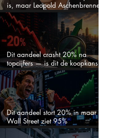
is, maar Leopold Aschenbrenner
zet er nu $500 miljoen op
Dit aandeel crasht 20% na
topcijfers — is dit de koopkans
waar beleggers op wachtten?
Dit aandeel stort 20% in maar
Wall Street ziet 95%
koerspotentieel