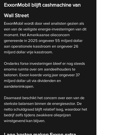
ExxonMobil blijft cashmachine van 
Wall Street
ExxonMobil wordt door veel analisten gezien als 
een van de veiligste energie-investeringen van dit 
moment. Het Amerikaanse olieconcern 
genereerde in 2025 ongeveer 55 miljard dollar 
aan operationele kasstroom en ongeveer 26 
miljard dollar vrije kasstroom.
Ondanks forse investeringen bleef er nog steeds 
enorme ruimte over om aandeelhouders te 
belonen. Exxon keerde vorig jaar ongeveer 37 
miljard dollar uit via dividenden en 
aandeleninkopen.
Daarnaast beschikt het concern over een van de 
sterkste balansen binnen de energiesector. De 
netto schuldgraad blijft relatief laag, waardoor het 
bedrijf zelfs tijdens zwakkere olieprijzen 
winstgevend kan blijven.
Lage kosten maken Exxon extra 