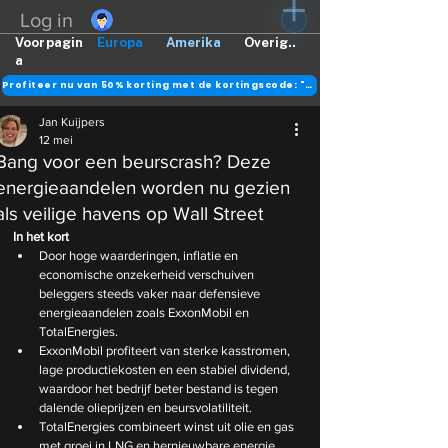
Log in
Voorpagin
Europa
Amerika
Overig..
a
Profiteer nu van 50% korting met de kortingscode: "DANK"
Jan Kuijpers
12 mei
Bang voor een beurscrash? Deze
energieaandelen worden nu gezien
als veilige havens op Wall Street
In het kort
Door hoge waarderingen, inflatie en 
economische onzekerheid verschuiven 
beleggers steeds vaker naar defensieve 
energieaandelen zoals ExxonMobil en 
TotalEnergies.
ExxonMobil profiteert van sterke kasstromen, 
lage productiekosten en een stabiel dividend, 
waardoor het bedrijf beter bestand is tegen 
dalende olieprijzen en beursvolatiliteit.
TotalEnergies combineert winst uit olie en gas 
met groei in LNG en hernieuwbare energie, 