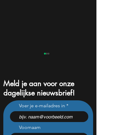
Meld je aan voor onze
dagelijkse nieuwsbrief!
Wanneer is hét perfecte
Airbnb stijgt bijn
Voer je e-mailadres in
moment om ServiceNow
cijfers: vooral dit A
aandelen te kopen?
valt op
Voornaam