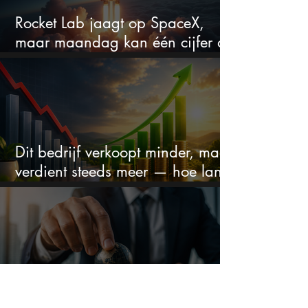
Rocket Lab jaagt op SpaceX,
maar maandag kan één cijfer de
droom doorprikken?
Dit bedrijf verkoopt minder, maar
verdient steeds meer — hoe lang
kan dit sprookje doorgaan?
Dit ‘saaie’ aandeel maakt toch