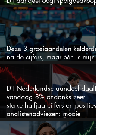
Dit aandeel oogt spotgoedkoop
voor hoeveel het kan stijgen
Deze 3 groeiaandelen kelderden
na de cijfers, maar één is mijn
duidelijke favoriet
Dit Nederlandse aandeel daalt
vandaag 8% ondanks zeer
sterke halfjaarcijfers en positieve
analistenadviezen: mooie
koopkans?