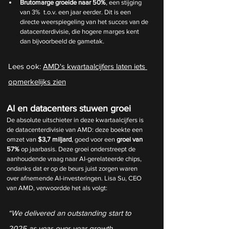
Brutomarge groeide naar 50%
, een stijging 
van 3%  t.o.v. een jaar eerder. Dit is een 
directe weerspiegeling van het succes van de 
datacenterdivisie, die hogere marges kent 
dan bijvoorbeeld de gametak.
Lees ook: 
AMD's kwartaalcijfers laten iets 
opmerkelijks zien
AI en datacenters stuwen groei
De absolute uitschieter in deze kwartaalcijfers is 
de datacenterdivisie van AMD: deze boekte een 
omzet van 
$3,7 miljard
, goed voor een 
groei van 
57%
 op jaarbasis. Deze groei onderstreept de 
aanhoudende vraag naar AI-gerelateerde chips, 
ondanks dat er op de beurs juist zorgen waren 
over afnemende AI-investeringen. Lisa Su, CEO 
van AMD, verwoordde het als volgt:
“We delivered an outstanding start to 
2025 as year-over-year growth 