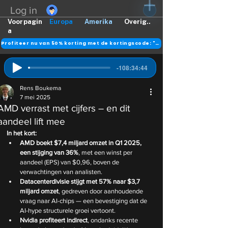
Log in
Voorpagin
Europa
Amerika
Overig..
a
Profiteer nu van 50% korting met de kortingscode: "DANK"
-108:34:44
Rens Boukema
7 mei 2025
AMD verrast met cijfers – en dit
aandeel lift mee
In het kort: 
AMD boekt $7,4 miljard omzet in Q1 2025, 
een stijging van 36%
, met een winst per 
aandeel (EPS) van $0,96, boven de 
verwachtingen van analisten.
Datacenterdivisie stijgt met 57% naar $3,7 
miljard omzet
, gedreven door aanhoudende 
vraag naar AI-chips — een bevestiging dat de 
AI-hype structurele groei vertoont.
Nvidia profiteert indirect
, ondanks recente 