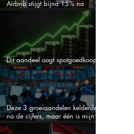
Airbnb stijgt bijna 15% na
cijfers: vooral dit AI-cijfer valt op
Dit aandeel oogt spotgoedkoop
voor hoeveel het kan stijgen
Deze 3 groeiaandelen kelderden
na de cijfers, maar één is mijn
duidelijke favoriet