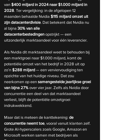
van 
$400 miljard in 2024 naar $1.000 miljard in 
2028
. Ter vergelijking: in de afgelopen 12 
maanden behaalde Nvidia 
$115 miljard omzet uit 
zijn datacenterdivisie
. Dat betekent dat Nvidia nu 
al bijna 
30% van alle 
datacenterbestedingen
 opstrijkt — een 
uitzonderlijk marktaandeel voor één leverancier.
Als Nvidia dit marktaandeel weet te behouden bij 
een marktgroei naar $1.000 miljard, komt de 
potentiële omzet van het bedrijf in 2028 uit op 
zo’n 
$288 miljard
 — een verviervoudiging ten 
opzichte van het huidige niveau. Dat zou 
neerkomen op een 
samengestelde jaarlijkse groei 
van bijna 27%
 over vier jaar. Zelfs als Nvidia door 
concurrentie een deel van dat marktaandeel 
verliest, blijft de potentiële omzetgroei 
indrukwekkend.
Maar dat is meteen de kanttekening: 
de 
concurrentie neemt toe
, vooral vanuit klanten zelf. 
Grote AI-hyperscalers zoals Google, Amazon en 
Microsoft werken samen met bedrijven als 