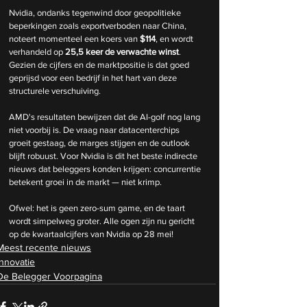
Nvidia, ondanks tegenwind door geopolitieke 
beperkingen zoals exportverboden naar China, 
noteert momenteel een koers van 
$114
, en wordt 
verhandeld op 
25,5 keer de verwachte winst
. 
Gezien de cijfers en de marktpositie is dat goed 
geprijsd voor een bedrijf in het hart van deze 
structurele verschuiving.
AMD's resultaten bewijzen dat de AI-golf nog lang 
niet voorbij is. De vraag naar datacenterchips 
groeit gestaag, de marges stijgen en de outlook 
blijft robuust. Voor Nvidia is dit het beste indirecte 
nieuws dat beleggers konden krijgen: concurrentie 
betekent groei in de markt — niet krimp.
Ofwel: het is geen zero-sum game, en de taart 
wordt simpelweg groter. Alle ogen zijn nu gericht 
op de kwartaalcijfers van Nvidia op 28 mei!
Meest recente nieuws
Innovatie
De Belegger Voorpagina