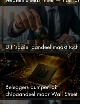
kan dit sprookje doorgaan?
Dit ‘saaie’ aandeel maakt toch
bizar veel winst
Beleggers dumpen dit
chipaandeel maar Wall Street
ziet een zeldzame koopkans