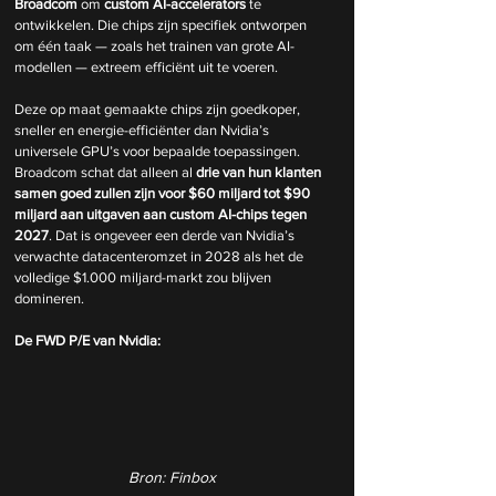
Broadcom
 om 
custom AI-accelerators
 te 
ontwikkelen. Die chips zijn specifiek ontworpen 
om één taak — zoals het trainen van grote AI-
modellen — extreem efficiënt uit te voeren.
Deze op maat gemaakte chips zijn goedkoper, 
sneller en energie-efficiënter dan Nvidia’s 
universele GPU’s voor bepaalde toepassingen. 
Broadcom schat dat alleen al 
drie van hun klanten 
samen goed zullen zijn voor $60 miljard tot $90 
miljard aan uitgaven aan custom AI-chips tegen 
2027
. Dat is ongeveer een derde van Nvidia’s 
verwachte datacenteromzet in 2028 als het de 
volledige $1.000 miljard-markt zou blijven 
domineren.
De FWD P/E van Nvidia: 
Bron: Finbox