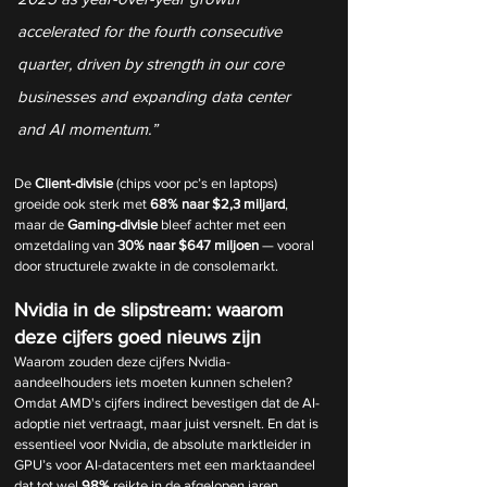
accelerated for the fourth consecutive 
quarter, driven by strength in our core 
businesses and expanding data center 
and AI momentum.”
De 
Client-divisie
 (chips voor pc’s en laptops) 
groeide ook sterk met 
68% naar $2,3 miljard
, 
maar de 
Gaming-divisie
 bleef achter met een 
omzetdaling van 
30% naar $647 miljoen
 — vooral 
door structurele zwakte in de consolemarkt.
Nvidia in de slipstream: waarom 
deze cijfers goed nieuws zijn
Waarom zouden deze cijfers Nvidia-
aandeelhouders iets moeten kunnen schelen? 
Omdat AMD's cijfers indirect bevestigen dat de AI-
adoptie niet vertraagt, maar juist versnelt. En dat is 
essentieel voor Nvidia, de absolute marktleider in 
GPU’s voor AI-datacenters met een marktaandeel 
dat tot wel 
98%
 reikte in de afgelopen jaren.