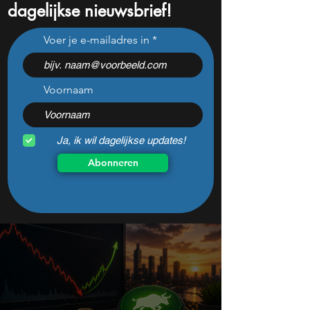
dagelijkse nieuwsbrief!
Bill Ackman denkt dat dit
De enige aandele
Voer je e-mailadres in
aandeel 400% kan gaan
Warren Buffett n
stijgen
koopwaardig vind
niemand koopt z
Voornaam
Ja, ik wil dagelijkse updates!
Abonneren