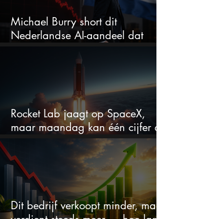
Michael Burry short dit
Nederlandse AI-aandeel dat
maar liefst 684% groeit
Rocket Lab jaagt op SpaceX,
maar maandag kan één cijfer de
droom doorprikken?
Dit bedrijf verkoopt minder, maar
verdient steeds meer — hoe lang