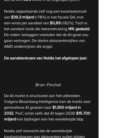
Nvidia rapporteerde zelf nog een kwartaalomzet 
van 
$39,3 miljard
 (+78%) in het fiscale Q4, met 
een winst per aandeel van 
$0,89
 (+82%). Toch is 
het aandeel sinds die bekendmaking 
14% gedaald
. 
De reden: beleggers vreesden dat de AI-groei zou 
gaan vertragen. De sterke datacentercijfers van 
AMD ondermijnen die angst.
De aandelenkoers van Nvidia het afgelopen jaar: 
Bron: Finchat
De AI-markt is structureel aan het uitbreiden. 
Volgens Bloomberg Intelligence kan de markt voor 
generatieve AI groeien naar 
$1.300 miljard in 
2032
. PwC schat zelfs dat AI tegen 2030 
$15.700 
miljard
 kan bijdragen aan het wereldwijde bbp.
Nvidia zelf verwacht dat de wereldwijde 
kapitaaluitgaven aan datacenters zullen stijgen 