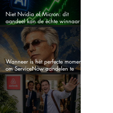
Niet Nvidia of Micron: dit
aandeel kan de échte winnaar
van de AI-race worden
Wanneer is hét perfecte moment
om ServiceNow aandelen te
kopen?