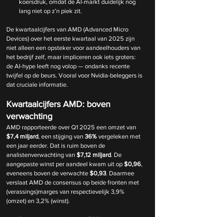
koersdruk, omdat de AI-markt duidelijk nog 
lang niet op z’n piek zit.
De kwartaalcijfers van AMD (Advanced Micro 
Devices) over het eerste kwartaal van 2025 zijn 
niet alleen een opsteker voor aandeelhouders van 
het bedrijf zelf, maar impliceren ook iets groters: 
de AI-hype leeft nog volop — ondanks recente 
twijfel op de beurs. Vooral voor Nvidia-beleggers is 
dat cruciale informatie.
Kwartaalcijfers AMD: boven 
verwachting
AMD rapporteerde over Q1 2025 een omzet van 
$7,4 miljard
, een stijging van 
36%
 vergeleken met 
een jaar eerder. Dat is ruim boven de 
analistenverwachting van 
$7,12 miljard
. De 
aangepaste winst per aandeel kwam uit op 
$0,96
, 
eveneens boven de verwachte 
$0,93
. Daarmee 
verslaat AMD de consensus op beide fronten met 
(verassings)marges van respectievelijk 3,9% 
(omzet) en 3,2% (winst).