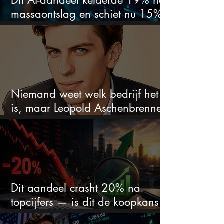
massaontslag en schiet nu 15%
omhoog
Niemand weet welk bedrijf het
is, maar Leopold Aschenbrenner
zet er nu $500 miljoen op
Dit aandeel crasht 20% na
topcijfers — is dit de koopkans
waar beleggers op wachtten?