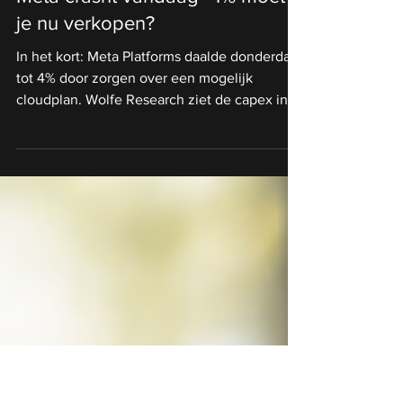
2 jul
Meta crasht vandaag -4% moet
je nu verkopen?
In het kort: Meta Platforms daalde donderdag
tot 4% door zorgen over een mogelijk
cloudplan. Wolfe Research ziet de capex in
2027 oplopen van $160 mrd naar $200 mrd.
De cloudmarkt biedt groei, maar zet Meta
tegenover zware concurrenten. Steeds meer
beleggers optimaliseren hun rendement door
te kijken hoe professionals dit doen. eToro,
een van de grootste sociale
beleggingsnetwerken ter wereld, maakt dit
mogelijk via een community waar je kunt
volgen, delen en leren van andere