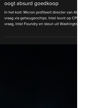
Micron versus Intel: één aandeel
oogt absurd goedkoop
In het kort: Micron profiteert directer van AI
vraag via geheugenchips. Intel leunt op CPU
vraag, Intel Foundry en steun uit Washington.
Beleggers wegen bewezen groei bij Micron
tegen belofte bij Intel. Steeds meer
beleggers optimaliseren hun rendement door
te kijken hoe professionals dit doen. eToro,
een van de grootste sociale
beleggingsnetwerken ter wereld, maakt dit
mogelijk via een community waar je kunt
volgen, delen en leren van andere beleggers.
Het Micron aandeel e