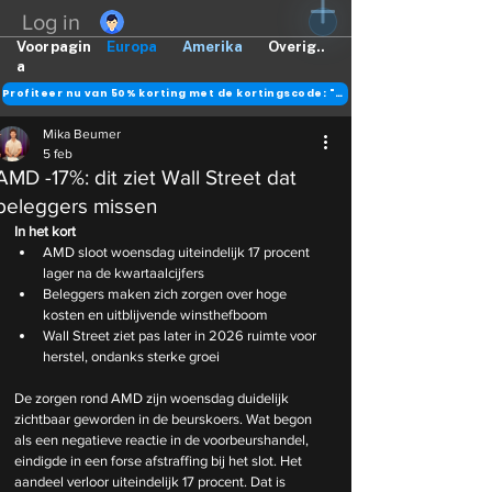
Log in
Voorpagin
Europa
Amerika
Overig..
a
Profiteer nu van 50% korting met de kortingscode: "DANK"
Mika Beumer
5 feb
AMD -17%: dit ziet Wall Street dat
beleggers missen
In het kort
AMD sloot woensdag uiteindelijk 17 procent 
lager na de kwartaalcijfers
Beleggers maken zich zorgen over hoge 
kosten en uitblijvende winsthefboom
Wall Street ziet pas later in 2026 ruimte voor 
herstel, ondanks sterke groei
De zorgen rond AMD zijn woensdag duidelijk 
zichtbaar geworden in de beurskoers. Wat begon 
als een negatieve reactie in de voorbeurshandel, 
eindigde in een forse afstraffing bij het slot. Het 
aandeel verloor uiteindelijk 17 procent. Dat is 