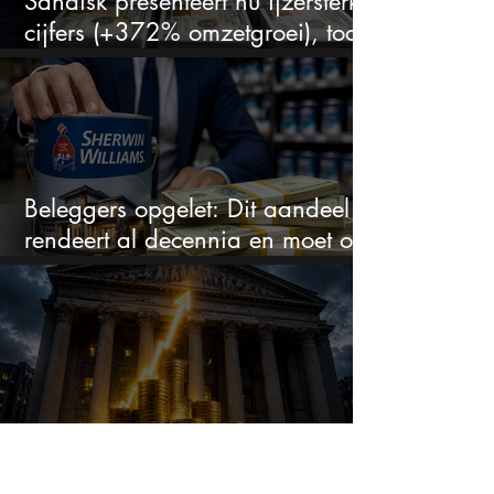
Sandisk presenteert nu ijzersterke
cijfers (+372% omzetgroei), toch
zakt het aandeel weg
Beleggers opgelet: Dit aandeel
rendeert al decennia en moet op
je watchlist staan!
JPMorgan tipt nu 2 aandelen
voor augustus