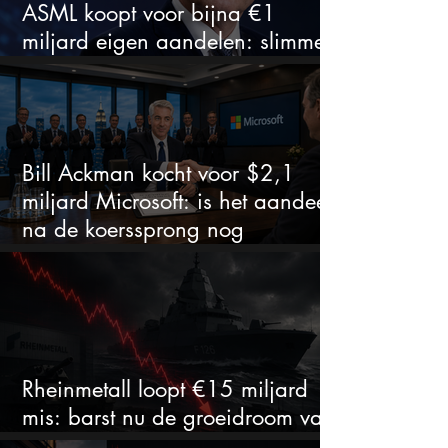
ASML koopt voor bijna €1
miljard eigen aandelen: slimme
zet of dure timing?
Bill Ackman kocht voor $2,1
miljard Microsoft: is het aandeel
na de koerssprong nog
aantrekkelijk?
Rheinmetall loopt €15 miljard
mis: barst nu de groeidroom van
het defensiebedrijf?