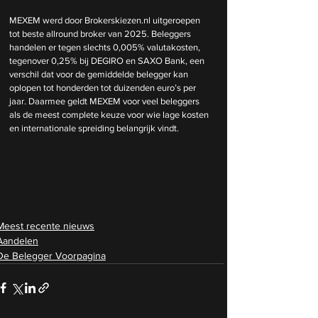
MEXEM werd door 
Brokerskiezen.nl
 uitgeroepen 
tot beste allround broker van 2025. Beleggers 
handelen er tegen slechts 0,005% valutakosten, 
tegenover 0,25% bij DEGIRO en SAXO Bank, een 
verschil dat voor de gemiddelde belegger kan 
oplopen tot honderden tot duizenden euro’s per 
jaar. Daarmee geldt MEXEM voor veel beleggers 
als de meest complete keuze voor wie lage kosten 
en internationale spreiding belangrijk vindt.
Meest recente nieuws
Aandelen
De Belegger Voorpagina