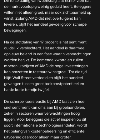
De forse daling van woensdag laat echter zien dat 
de markt voorlopig weinig geduld heeft. Beleggers 
willen niet alleen groei, maar ook zichtbaarheid op 
winst. Zolang AMD dat niet overtuigend kan 
leveren, blijft het aandeel gevoelig voor scherpe 
bewegingen.
Na de slotdaling van 17 procent is het sentiment 
duidelijk verslechterd. Het aandeel is daarmee 
opnieuw beland in een fase waarin verwachtingen 
worden herijkt. De komende kwartalen zullen 
moeten uitwijzen of AMD de hoge investeringen 
kan omzetten in tastbare winstgroei. Tot die tijd 
blijft Wall Street verdeeld en blijft het aandeel 
gevangen tussen groot toekomstpotentieel en 
harde korte termijn twijfel.
De scherpe koersreactie bij AMD laat zien hoe 
snel sentiment kan omslaan bij groeiaandelen, 
zeker in sectoren waar verwachtingen hoog 
liggen. Voor beleggers die actief inspelen op dit 
soort internationale technologieaandelen, wordt 
het belang van kostenbeheersing en efficiënte 
uitvoering daardoor alleen maar groter.