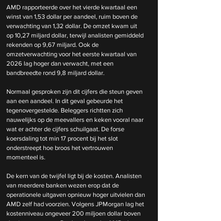
AMD rapporteerde over het vierde kwartaal een 
winst van 1,53 dollar per aandeel, ruim boven de 
verwachting van 1,32 dollar. De omzet kwam uit 
op 10,27 miljard dollar, terwijl analisten gemiddeld 
rekenden op 9,67 miljard. Ook de 
omzetverwachting voor het eerste kwartaal van 
2026 lag hoger dan verwacht, met een 
bandbreedte rond 9,8 miljard dollar.
Normaal gesproken zijn dit cijfers die steun geven 
aan een aandeel. In dit geval gebeurde het 
tegenovergestelde. Beleggers richtten zich 
nauwelijks op de meevallers en keken vooral naar 
wat er achter de cijfers schuilgaat. De forse 
koersdaling tot min 17 procent bij het slot 
onderstreept hoe broos het vertrouwen 
momenteel is.
De kern van de twijfel ligt bij de kosten. Analisten 
van meerdere banken wezen erop dat de 
operationele uitgaven opnieuw hoger uitvielen dan 
AMD zelf had voorzien. Volgens JPMorgan lag het 
kostenniveau ongeveer 200 miljoen dollar boven 