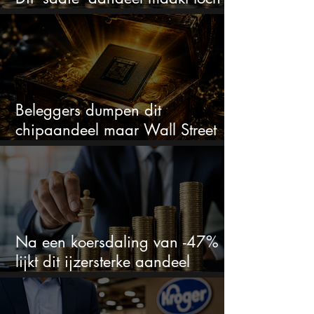
bizar veel winst
Beleggers dumpen dit
chipaandeel maar Wall Street
ziet een zeldzame koopkans
Na een koersdaling van -47%
lijkt dit ijzersterke aandeel
aantrekkelijker dan ooit