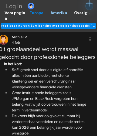
Log in
Voorpagin
Europa
Amerika
Overig..
a
Profiteer nu van 50% korting met de kortingscode: "DANK"
Michiel V
4 feb
Dit groeiaandeel wordt massaal
gekocht door professionele beleggers
In het kort:
SoFi groeit snel door als digitale financiële 
alles in één aanbieder, met sterke 
klantengroei en een verschuiving naar 
winstgevendere financiële diensten.
Grote institutionele beleggers zoals 
JPMorgan en BlackRock vergroten hun 
belang, wat wijst op vertrouwen in het lange 
termijn verdienmodel.
De koers blijft voorlopig volatiel, maar bij 
verdere schaalvoordelen en dalende rentes 
kan 2026 een belangrijk jaar worden voor 
winstgroei.