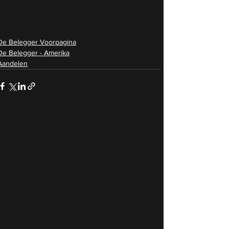
De Belegger Voorpagina
De Belegger - Amerika
Aandelen