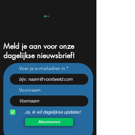
Meld je aan voor onze
dagelijkse nieuwsbrief!
Beleggers dumpen dit
Na een koersdali
Voer je e-mailadres in
chipaandeel maar Wall
-47% lijkt dit ijzer
Street ziet een zeldzame
aandeel aantrekke
koopkans
dan ooit
Voornaam
Ja, ik wil dagelijkse updates!
Abonneren