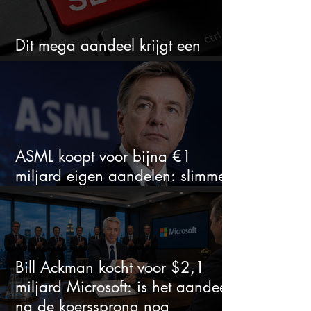
Dit mega aandeel krijgt een
zeldzaam verkoopadvies
ASML koopt voor bijna €1
miljard eigen aandelen: slimme
zet of dure timing?
Bill Ackman kocht voor $2,1
miljard Microsoft: is het aandeel
na de koerssprong nog