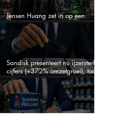
Jensen Huang zet in op een
aandeel dat bijna niemand kent
Sandisk presenteert nu ijzersterke
cijfers (+372% omzetgroei), toch
zakt het aandeel weg
Beleggers opgelet: Dit aandeel
rendeert al decennia en moet op