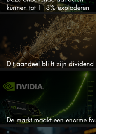
kunnen tot 113% exploderen
(één springt eruit)
Dit aandeel blijft zijn dividend
verhogen, wat er ook gebeurt
De markt maakt een enorme fout
bij Nvidia