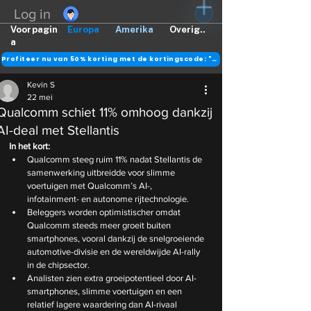
Log in
Voorpagin
Europa
Amerika
Overig..
a
Profiteer nu van 50% korting met de kortingscode: "DANK"
Kevin S
22 mei
Qualcomm schiet 11% omhoog dankzij
AI-deal met Stellantis
In het kort:
Qualcomm steeg ruim 11% nadat Stellantis de 
samenwerking uitbreidde voor slimme 
voertuigen met Qualcomm’s AI-, 
infotainment- en autonome rijtechnologie.
Beleggers worden optimistischer omdat 
Qualcomm steeds meer groeit buiten 
smartphones, vooral dankzij de snelgroeiende 
automotive-divisie en de wereldwijde AI-rally 
in de chipsector.
Analisten zien extra groeipotentieel door AI-
smartphones, slimme voertuigen en een 
relatief lagere waardering dan AI-rivaal 