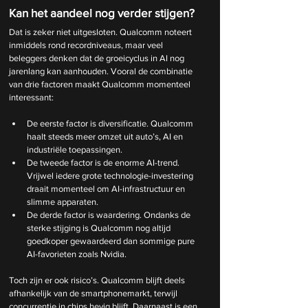
Kan het aandeel nog verder stijgen?
Dat is zeker niet uitgesloten. Qualcomm noteert 
inmiddels rond recordniveaus, maar veel 
beleggers denken dat de groeicyclus in AI nog 
jarenlang kan aanhouden. Vooral de combinatie 
van drie factoren maakt Qualcomm momenteel 
interessant:
De eerste factor is diversificatie. Qualcomm 
haalt steeds meer omzet uit auto’s, AI en 
industriële toepassingen.
De tweede factor is de enorme AI-trend. 
Vrijwel iedere grote technologie-investering 
draait momenteel om AI-infrastructuur en 
slimme apparaten.
De derde factor is waardering. Ondanks de 
sterke stijging is Qualcomm nog altijd 
goedkoper gewaardeerd dan sommige pure 
AI-favorieten zoals Nvidia.
Toch zijn er ook risico’s. Qualcomm blijft deels 
afhankelijk van de smartphonemarkt, terwijl 
concurrentie in chips hevig blijft. Daarnaast is een 