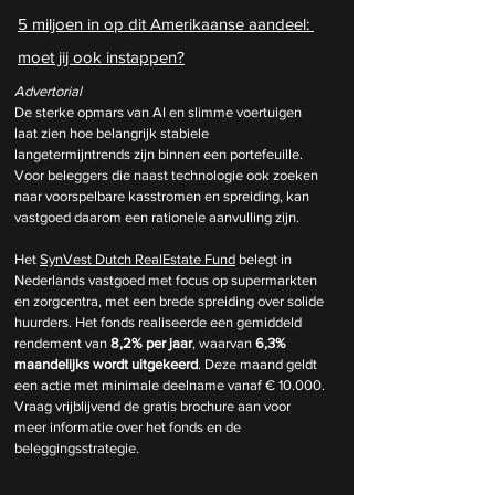
5 miljoen in op dit Amerikaanse aandeel: 
moet jij ook instappen?
Advertorial
De sterke opmars van AI en slimme voertuigen 
laat zien hoe belangrijk stabiele 
langetermijntrends zijn binnen een portefeuille. 
Voor beleggers die naast technologie ook zoeken 
naar voorspelbare kasstromen en spreiding, kan 
vastgoed daarom een rationele aanvulling zijn.
Het 
SynVest Dutch RealEstate Fund
 belegt in 
Nederlands vastgoed met focus op supermarkten 
en zorgcentra, met een brede spreiding over solide 
huurders. Het fonds realiseerde een gemiddeld 
rendement van 
8,2% per jaar
, waarvan 
6,3% 
maandelijks wordt uitgekeerd
. Deze maand geldt 
een actie met minimale deelname vanaf € 10.000.
Vraag vrijblijvend de gratis brochure aan voor 
meer informatie over het fonds en de 
beleggingsstrategie.