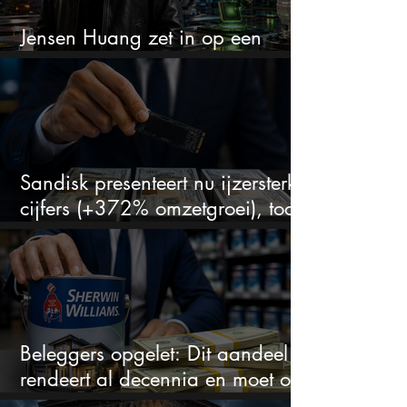
Jensen Huang zet in op een
aandeel dat bijna niemand kent
Sandisk presenteert nu ijzersterke
cijfers (+372% omzetgroei), toch
zakt het aandeel weg
Beleggers opgelet: Dit aandeel
rendeert al decennia en moet op
je watchlist staan!