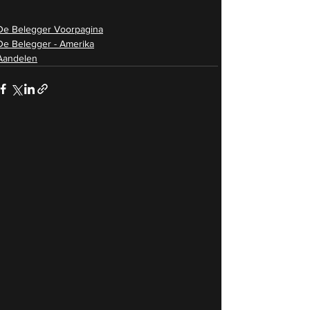
De Belegger Voorpagina
De Belegger - Amerika
Aandelen