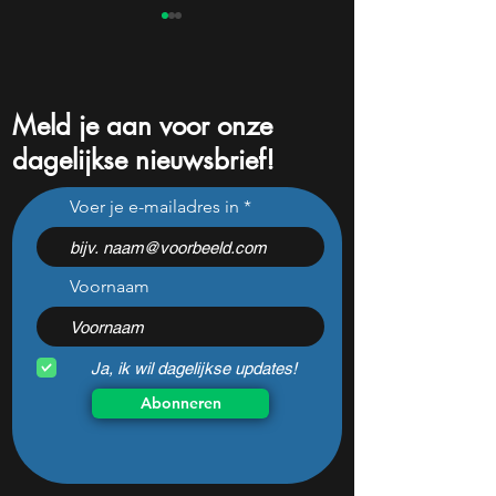
Meld je aan voor onze
dagelijkse nieuwsbrief!
Dit ene cijfer kan na een
Analisten tippen 
Voer je e-mailadres in
koersval van 50% alles
Europese aandele
veranderen
102% kunnen stij
Voornaam
Ja, ik wil dagelijkse updates!
Abonneren