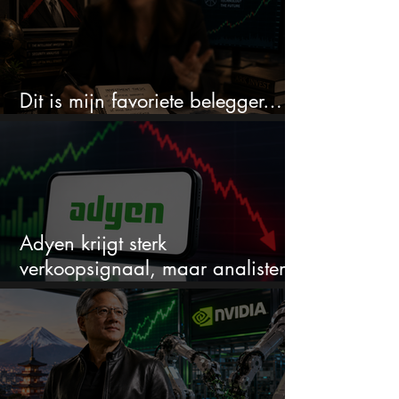
Dit is mijn favoriete belegger…
en het is niet Warren Buffett
Adyen krijgt sterk
verkoopsignaal, maar analisten
zien juist een koopkans