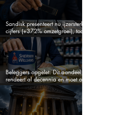
Sandisk presenteert nu ijzersterke
cijfers (+372% omzetgroei), toch
zakt het aandeel weg
Beleggers opgelet: Dit aandeel
rendeert al decennia en moet op
je watchlist staan!