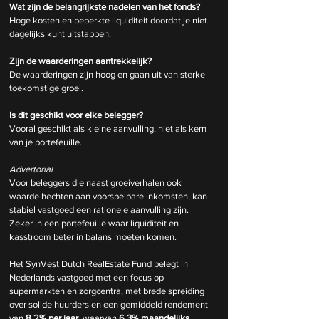
Wat zijn de belangrijkste nadelen van het fonds?
Hoge kosten en beperkte liquiditeit doordat je niet 
dagelijks kunt uitstappen.
Zijn de waarderingen aantrekkelijk?
De waarderingen zijn hoog en gaan uit van sterke 
toekomstige groei.
Is dit geschikt voor elke belegger?
Vooral geschikt als kleine aanvulling, niet als kern 
van je portefeuille.
Advertorial
Voor beleggers die naast groeiverhalen ook 
waarde hechten aan voorspelbare inkomsten, kan 
stabiel vastgoed een rationele aanvulling zijn. 
Zeker in een portefeuille waar liquiditeit en 
kasstroom beter in balans moeten komen.
Het 
SynVest Dutch RealEstate Fund
 belegt in 
Nederlands vastgoed met een focus op 
supermarkten en zorgcentra, met brede spreiding 
over solide huurders en een gemiddeld rendement 
van 
8,2% per jaar
, waarvan 
6,3% maandelijks 