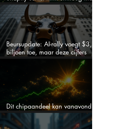
dit is wat beleggers missen
Beursupdate: AI-rally voegt $3,5
biljoen toe, maar deze cijfers
waarschuwen beleggers
Dit chipaandeel kan vanavond
flink bewegen