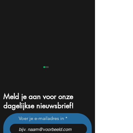
Meld je aan voor onze
dagelijkse nieuwsbrief!
Dit aandeel staat al
Alibaba aandeel s
Voer je e-mailadres in
maanden op mijn watchlist,
AI versnelling, ei
maar cijfers houden me
markeren strateg
twijfelend
doorbraak