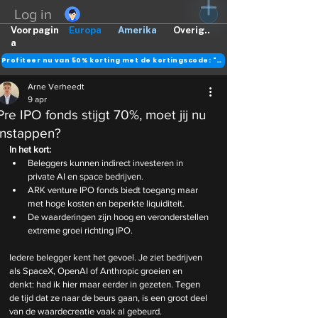
Log in
Voorpagin
Europa
Amerika
Overig..
a
Profiteer nu van 50% korting met de kortingscode: "DANK"
Arne Verheedt
9 apr
Pre IPO fonds stijgt 70%, moet jij nu
instappen?
In het kort:
Beleggers kunnen indirect investeren in 
private AI en space bedrijven.
ARK venture IPO fonds biedt toegang maar 
met hoge kosten en beperkte liquiditeit.
De
 waarderingen zijn hoog en veronderstellen 
extreme groei richting IPO.
Iedere belegger kent het gevoel. Je ziet bedrijven 
als SpaceX, OpenAI of Anthropic groeien en 
denkt: had ik hier maar eerder in gezeten. Tegen 
de tijd dat ze naar de beurs gaan, is een groot deel 
van de waardecreatie vaak al gebeurd.