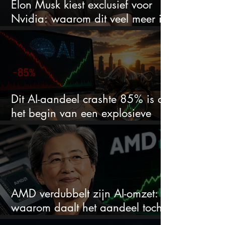
Elon Musk kiest exclusief voor
Nvidia: waarom dit veel meer is
dan één grote GPU-order
Dit AI-aandeel crashte 85% is dit
het begin van een explosieve
comeback?
AMD verdubbelt zijn AI-omzet:
waarom daalt het aandeel toch
hard?