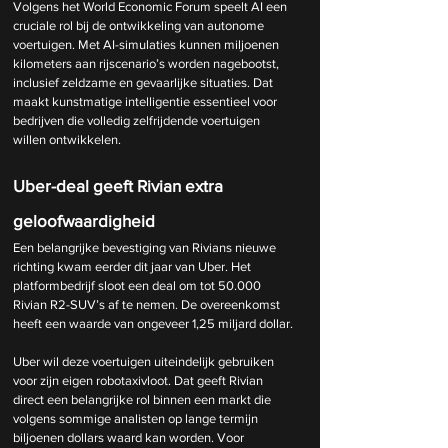
Volgens het World Economic Forum speelt AI een 
cruciale rol bij de ontwikkeling van autonome 
voertuigen. Met AI-simulaties kunnen miljoenen 
kilometers aan rijscenario’s worden nagebootst, 
inclusief zeldzame en gevaarlijke situaties. Dat 
maakt kunstmatige intelligentie essentieel voor 
bedrijven die volledig zelfrijdende voertuigen 
willen ontwikkelen.
Uber-deal geeft Rivian extra 
geloofwaardigheid
Een belangrijke bevestiging van Rivians nieuwe 
richting kwam eerder dit jaar van Uber. Het 
platformbedrijf sloot een deal om tot 50.000 
Rivian R2-SUV’s af te nemen. De overeenkomst 
heeft een waarde van ongeveer 1,25 miljard dollar.
Uber wil deze voertuigen uiteindelijk gebruiken 
voor zijn eigen robotaxivloot. Dat geeft Rivian 
direct een belangrijke rol binnen een markt die 
volgens sommige analisten op lange termijn 
biljoenen dollars waard kan worden. Voor 