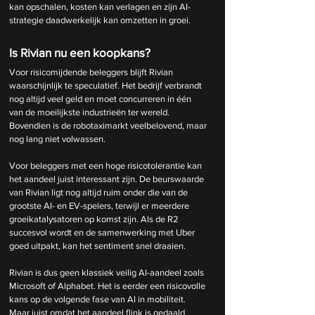
kan opschalen, kosten kan verlagen en zijn AI-
strategie daadwerkelijk kan omzetten in groei.
Is Rivian nu een koopkans?
Voor risicomijdende beleggers blijft Rivian 
waarschijnlijk te speculatief. Het bedrijf verbrandt 
nog altijd veel geld en moet concurreren in één 
van de moeilijkste industrieën ter wereld. 
Bovendien is de robotaximarkt veelbelovend, maar 
nog lang niet volwassen.
Voor beleggers met een hoge risicotolerantie kan 
het aandeel juist interessant zijn. De beurswaarde 
van Rivian ligt nog altijd ruim onder die van de 
grootste AI- en EV-spelers, terwijl er meerdere 
groeikatalysatoren op komst zijn. Als de R2 
succesvol wordt en de samenwerking met Uber 
goed uitpakt, kan het sentiment snel draaien.
Rivian is dus geen klassiek veilig AI-aandeel zoals 
Microsoft of Alphabet. Het is eerder een risicovolle 
kans op de volgende fase van AI in mobiliteit. 
Maar juist omdat het aandeel flink is gedaald 