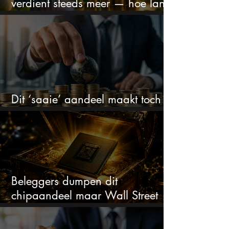
verdient steeds meer — hoe lang
kan dit sprookje doorgaan?
Dit ‘saaie’ aandeel maakt toch
bizar veel winst
Beleggers dumpen dit
chipaandeel maar Wall Street
ziet een zeldzame koopkans