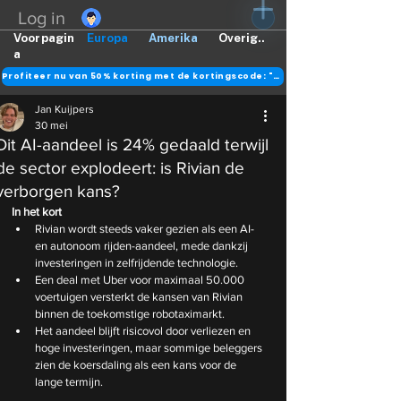
Log in
Voorpagin
Europa
Amerika
Overig..
a
Profiteer nu van 50% korting met de kortingscode: "DANK"
Jan Kuijpers
30 mei
Dit AI-aandeel is 24% gedaald terwijl
de sector explodeert: is Rivian de
verborgen kans?
In het kort
Rivian wordt steeds vaker gezien als een AI- 
en autonoom rijden-aandeel, mede dankzij 
investeringen in zelfrijdende technologie.
Een deal met Uber voor maximaal 50.000 
voertuigen versterkt de kansen van Rivian 
binnen de toekomstige robotaximarkt.
Het aandeel blijft risicovol door verliezen en 
hoge investeringen, maar sommige beleggers 
zien de koersdaling als een kans voor de 
lange termijn.