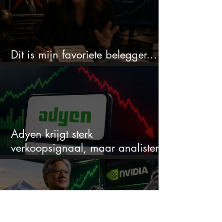
Dit is mijn favoriete belegger…
en het is niet Warren Buffett
Adyen krijgt sterk
verkoopsignaal, maar analisten
zien juist een koopkans