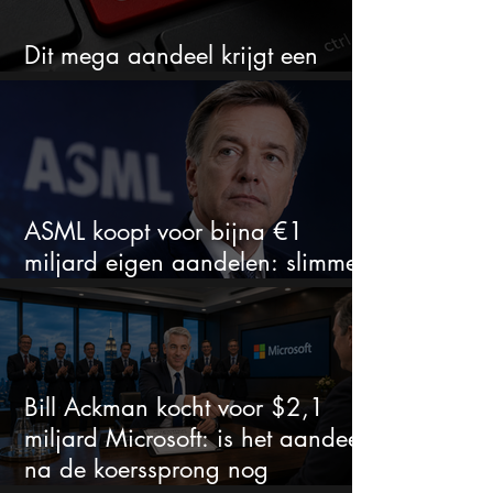
Dit mega aandeel krijgt een
zeldzaam verkoopadvies
ASML koopt voor bijna €1
miljard eigen aandelen: slimme
zet of dure timing?
Bill Ackman kocht voor $2,1
miljard Microsoft: is het aandeel
na de koerssprong nog