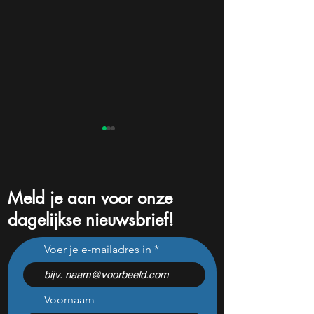
Meld je aan voor onze
dagelijkse nieuwsbrief!
Michael Burry short dit
Rocket Lab jaagt 
Voer je e-mailadres in
Nederlandse AI-aandeel
SpaceX, maar m
dat maar liefst 684% groeit
kan één cijfer de
doorprikken?
Voornaam