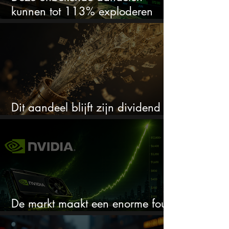
kunnen tot 113% exploderen
(één springt eruit)
Dit aandeel blijft zijn dividend
verhogen, wat er ook gebeurt
De markt maakt een enorme fout
bij Nvidia