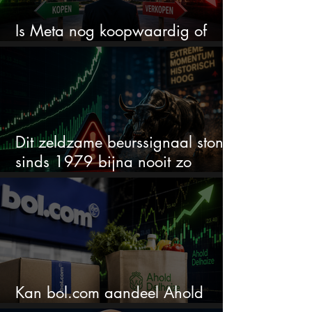
Is Meta nog koopwaardig of
wordt het tijd om te verkopen?
Dit zeldzame beurssignaal stond
sinds 1979 bijna nooit zo
extreem
Kan bol.com aandeel Ahold
nieuw leven inblazen?