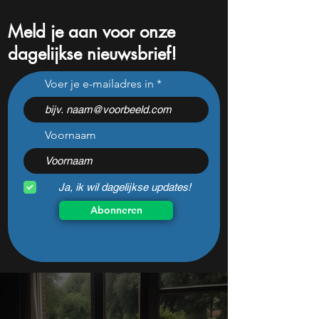
Meld je aan voor onze
dagelijkse nieuwsbrief!
Xi zet China’s deur open:
Nike staat op het 
Voer je e-mailadres in
waarom Nvidia, Tesla en
niveau in 12 jaar: 
Apple nu in de
unieke koopkans
schijnwerpers staan
Voornaam
Ja, ik wil dagelijkse updates!
Abonneren