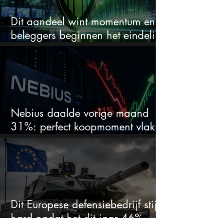
Dit aandeel wint momentum en
beleggers beginnen het eindelijk
te zien
Nebius daalde vorige maand
31%: perfect koopmoment vlak
voor kwartaalcijfers?
Dit Europese defensiebedrijf stijgt
hard nadat het dit jaar 46%