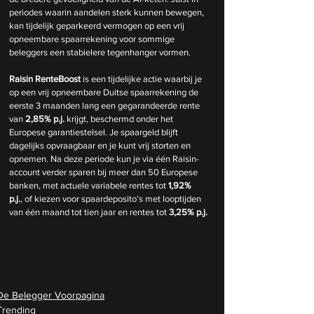
periodes waarin aandelen sterk kunnen bewegen, 
kan tijdelijk geparkeerd vermogen op een vrij 
opneembare spaarrekening voor sommige 
beleggers een stabielere tegenhanger vormen.
Raisin RenteBoost
 is een tijdelijke actie waarbij je 
op een vrij opneembare Duitse spaarrekening de 
eerste 3 maanden lang een gegarandeerde rente 
van 
2,85% p.j.
 krijgt, beschermd onder het 
Europese garantiestelsel. Je spaargeld blijft 
dagelijks opvraagbaar en je kunt vrij storten en 
opnemen. Na deze periode kun je via één Raisin-
account verder sparen bij meer dan 50 Europese 
banken, met actuele variabele rentes tot 
1,92% 
p.j.
, of kiezen voor spaardeposito’s met looptijden 
van één maand tot tien jaar en rentes tot 
3,25% p.j.
De Belegger Voorpagina
Trending