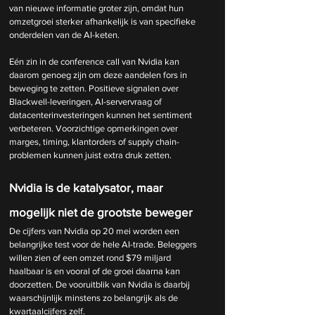
van nieuwe informatie groter zijn, omdat hun 
omzetgroei sterker afhankelijk is van specifieke 
onderdelen van de AI-keten.
Eén zin in de conference call van Nvidia kan 
daarom genoeg zijn om deze aandelen fors in 
beweging te zetten. Positieve signalen over 
Blackwell-leveringen, AI-servervraag of 
datacenterinvesteringen kunnen het sentiment 
verbeteren. Voorzichtige opmerkingen over 
marges, timing, klantorders of supply chain-
problemen kunnen juist extra druk zetten.
Nvidia is de katalysator, maar 
mogelijk niet de grootste beweger
De cijfers van Nvidia op 20 mei worden een 
belangrijke test voor de hele AI-trade. Beleggers 
willen zien of een omzet rond $79 miljard 
haalbaar is en vooral of de groei daarna kan 
doorzetten. De vooruitblik van Nvidia is daarbij 
waarschijnlijk minstens zo belangrijk als de 
kwartaalcijfers zelf.