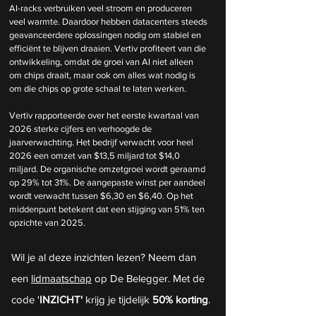
AI-racks verbruiken veel stroom en produceren 
veel warmte. Daardoor hebben datacenters steeds 
geavanceerdere oplossingen nodig om stabiel en 
efficiënt te blijven draaien. Vertiv profiteert van die 
ontwikkeling, omdat de groei van AI niet alleen 
om chips draait, maar ook om alles wat nodig is 
om die chips op grote schaal te laten werken.
Vertiv rapporteerde over het eerste kwartaal van 
2026 sterke cijfers en verhoogde de 
jaarverwachting. Het bedrijf verwacht voor heel 
2026 een omzet van $13,5 miljard tot $14,0 
miljard. De organische omzetgroei wordt geraamd 
op 29% tot 31%. De aangepaste winst per aandeel 
wordt verwacht tussen $6,30 en $6,40. Op het 
middenpunt betekent dat een stijging van 51% ten 
opzichte van 2025.
Wil je al deze inzichten lezen? Neem dan 
een 
lidmaatschap
 op De Belegger. Met de 
code '
INZICHT'
 krijg je tijdelijk 
50% korting
.