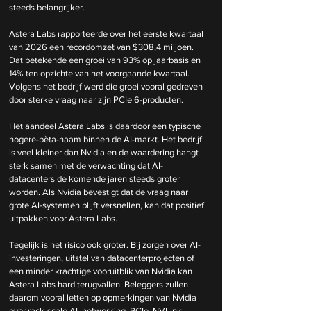
steeds belangrijker.
Astera Labs rapporteerde over het eerste kwartaal 
van 2026 een recordomzet van $308,4 miljoen. 
Dat betekende een groei van 93% op jaarbasis en 
14% ten opzichte van het voorgaande kwartaal. 
Volgens het bedrijf werd die groei vooral gedreven 
door sterke vraag naar zijn PCIe 6-producten.
Het aandeel Astera Labs is daardoor een typische 
hogere-bèta-naam binnen de AI-markt. Het bedrijf 
is veel kleiner dan Nvidia en de waardering hangt 
sterk samen met de verwachting dat AI-
datacenters de komende jaren steeds groter 
worden. Als Nvidia bevestigt dat de vraag naar 
grote AI-systemen blijft versnellen, kan dat positief 
uitpakken voor Astera Labs.
Tegelijk is het risico ook groter. Bij zorgen over AI-
investeringen, uitstel van datacenterprojecten of 
een minder krachtige vooruitblik van Nvidia kan 
Astera Labs hard terugvallen. Beleggers zullen 
daarom vooral letten op opmerkingen van Nvidia 
over rack-scale AI, networking, PCIe, NVLink-