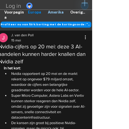
Log in
Voorpagin
Europa
Amerika
Overig..
a
Profiteer nu van 50% korting met de kortingscode: "DANK"
J. van den Poll
15 mei
Nvidia-cijfers op 20 mei: deze 3 AI-
aandelen kunnen harder knallen dan
Nvidia zelf
In het kort:
Nvidia rapporteert op 20 mei en de markt 
rekent op ongeveer $79 miljard omzet, 
waardoor de cijfers een belangrijke 
graadmeter worden voor de hele AI-sector.
Super Micro Computer, Astera Labs en Vertiv 
kunnen sterker reageren dan Nvidia zelf, 
omdat zij gevoeliger zijn voor signalen over AI-
servers, snelle connectiviteit en 
datacenterinfrastructuur.
De kansen zijn groot bij positieve Nvidia-
signalen, maar de risico’s ook: bij 