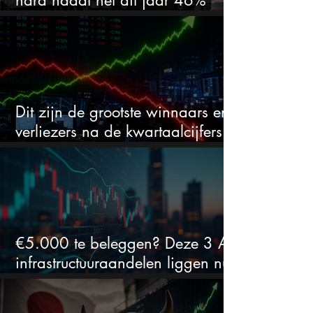
daalde: mooie koopkans?
Dit zijn de grootste winnaars en
verliezers na de kwartaalcijfers
(2 springen eruit)
€5.000 te beleggen? Deze 3 AI-
infrastructuuraandelen liggen nu
in de uitverkoop