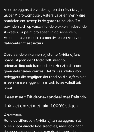
Voor beleggers die verder kijken dan Nvidia zijn 
Super Micro Computer, Astera Labs en Vertiv drie 
aandelen om scherp in de gaten te houden. Ze 
bevinden zich op verschillende plekken in dezelfde 
AI-keten. Supermicro speelt in op AI-servers, 
Astera Labs op snelle connectiviteit en Vertiv op 
datacenterinfrastructuur.
Deze aandelen kunnen bij sterke Nvidia-cijfers 
harder stijgen dan Nvidia zelf, maar bij 
teleurstelling ook harder dalen. Het zijn daarom 
geen defensieve keuzes. Het zijn aandelen voor 
beleggers die begrijpen dat rond Nvidia-cijfers niet 
alleen kansen liggen, maar ook forse volatiliteit 
hoort.
Lees meer: 
Dit drone-aandeel met Palantir-
link ziet omzet met ruim 1.000% stijgen
Advertorial
Rond de cijfers van Nvidia kijken beleggers niet 
alleen naar directe koersreacties, maar ook naar 
de bredere gevoeligheid van de AI-keten. Juist in 