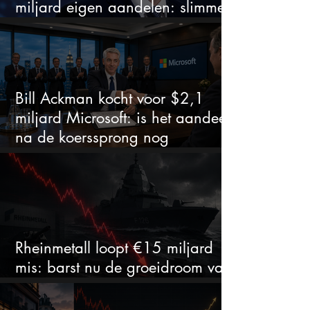
miljard eigen aandelen: slimme
zet of dure timing?
Bill Ackman kocht voor $2,1
miljard Microsoft: is het aandeel
na de koerssprong nog
aantrekkelijk?
Rheinmetall loopt €15 miljard
mis: barst nu de groeidroom van
het defensiebedrijf?