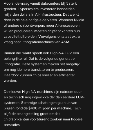
Vooral de vraag vanuit datacenters blijft sterk 
groeien. Hyperscalers investeren honderden 
miljarden dollars in AI-infrastructuur. Dat werkt 
door in de hele halfgeleiderketen. Wanneer Nvidia 
of andere chipontwerpers meer AI-processoren 
willen produceren, moeten chipfabrikanten hun 
capaciteit uitbreiden. Vervolgens ontstaat extra 
vraag naar lithografiemachines van ASML.
Binnen die markt speelt ook High-NA EUV een 
belangrijke rol. Dat is de volgende generatie 
lithografie. Deze systemen maken het mogelijk 
om nog kleinere transistoren te produceren. 
Daardoor kunnen chips sneller en efficiënter 
worden.
De nieuwe High-NA-machines zijn extreem duur 
en technisch nog ingewikkelder dan eerdere EUV-
systemen. Sommige schattingen gaan uit van 
prijzen rond de $400 miljoen per machine. Toch 
blijft de belangstelling groot omdat 
chipfabrikanten voortdurend zoeken naar hogere 
prestaties.