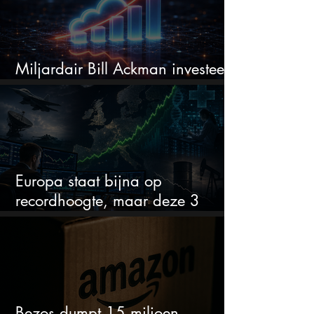
Miljardair Bill Ackman investeert
miljarden in dit techaandeel
Europa staat bijna op
recordhoogte, maar deze 3
sectoren vallen nu op
Bezos dumpt 15 miljoen