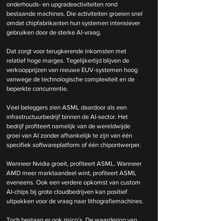
onderhouds- en upgradeactiviteiten rond 
bestaande machines. Die activiteiten groeien snel 
omdat chipfabrikanten hun systemen intensiever 
gebruiken door de sterke AI-vraag.
Dat zorgt voor terugkerende inkomsten met 
relatief hoge marges. Tegelijkertijd blijven de 
verkoopprijzen van nieuwe EUV-systemen hoog 
vanwege de technologische complexiteit en de 
beperkte concurrentie.
Veel beleggers zien ASML daardoor als een 
infrastructuurbedrijf binnen de AI-sector. Het 
bedrijf profiteert namelijk van de wereldwijde 
groei van AI zonder afhankelijk te zijn van één 
specifiek softwareplatform of één chipontwerper.
Wanneer Nvidia groeit, profiteert ASML. Wanneer 
AMD meer marktaandeel wint, profiteert ASML 
eveneens. Ook een verdere opkomst van custom 
AI-chips bij grote cloudbedrijven kan positief 
uitpakken voor de vraag naar lithografiemachines.
Toch bestaan er ook risico’s. De waardering van 