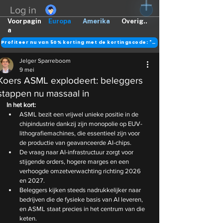
Log in
Voorpagin
Europa
Amerika
Overig..
a
Profiteer nu van 50% korting met de kortingscode: "DANK"
Jelger Sparreboom
9 mei
Koers ASML explodeert: beleggers
stappen nu massaal in
In het kort:
ASML bezit een vrijwel unieke positie in de 
chipindustrie dankzij zijn monopolie op EUV-
lithografiemachines, die essentieel zijn voor 
de productie van geavanceerde AI-chips.
De vraag naar AI-infrastructuur zorgt voor 
stijgende orders, hogere marges en een 
verhoogde omzetverwachting richting 2026 
en 2027.
Beleggers kijken steeds nadrukkelijker naar 
bedrijven die de fysieke basis van AI leveren, 
en ASML staat precies in het centrum van die 
keten.