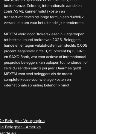
brokerkeuze. Zeker bij internationale aandelen 
zoals ASML kunnen valutakosten en 
transactietarieven op lange termijn een duidelijk 
verschil maken voor het uiteindelijke rendement.
MEXEM werd door 
Brokerskiezen.nl
 uitgeroepen 
tot beste allround broker van 2025. Beleggers 
handelen er tegen valutakosten van slechts 0,005 
procent, tegenover circa 0,25 procent bij DEGIRO 
en SAXO Bank, wat voor actieve of internationaal 
gespreide beleggers kan oplopen tot honderden of 
zelfs duizenden euro’s per jaar. Daarmee geldt 
MEXEM voor veel beleggers als de meest 
complete keuze voor wie lage kosten en 
internationale spreiding belangrijk vindt.
De Belegger Voorpagina
De Belegger - Amerika
Aandelen