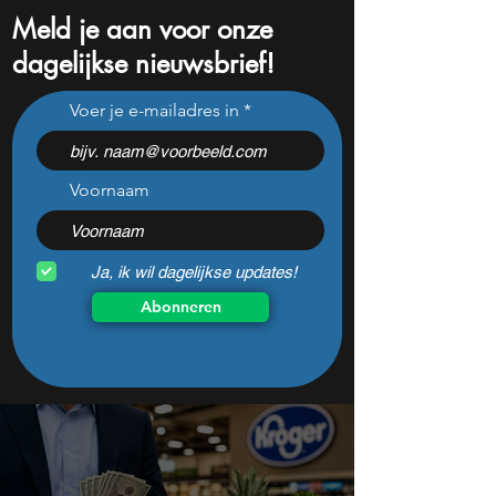
Meld je aan voor onze
dagelijkse nieuwsbrief!
Dit mega aandeel krijgt
ASML koopt voor 
Voer je e-mailadres in
een zeldzaam
miljard eigen aan
verkoopadvies
slimme zet of dur
Voornaam
Ja, ik wil dagelijkse updates!
Abonneren