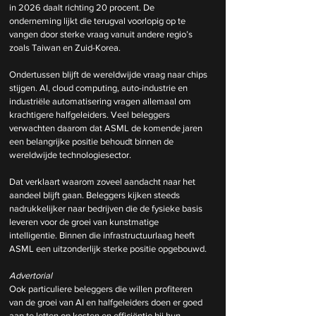
in 2026 daalt richting 20 procent. De 
onderneming lijkt die terugval voorlopig op te 
vangen door sterke vraag vanuit andere regio’s 
zoals Taiwan en Zuid-Korea.
Ondertussen blijft de wereldwijde vraag naar chips 
stijgen. AI, cloud computing, auto-industrie en 
industriële automatisering vragen allemaal om 
krachtigere halfgeleiders. Veel beleggers 
verwachten daarom dat ASML de komende jaren 
een belangrijke positie behoudt binnen de 
wereldwijde technologiesector.
Dat verklaart waarom zoveel aandacht naar het 
aandeel blijft gaan. Beleggers kijken steeds 
nadrukkelijker naar bedrijven die de fysieke basis 
leveren voor de groei van kunstmatige 
intelligentie. Binnen die infrastructuurlaag heeft 
ASML een uitzonderlijk sterke positie opgebouwd.
Advertorial
Ook particuliere beleggers die willen profiteren 
van de groei van AI en halfgeleiders doen er goed 
aan te letten op kosten en efficiëntie bij hun 