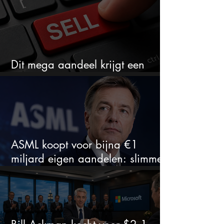
Dit mega aandeel krijgt een
zeldzaam verkoopadvies
ASML koopt voor bijna €1
miljard eigen aandelen: slimme
zet of dure timing?