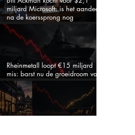
Bill Ackman kocht voor $2,1
miljard Microsoft: is het aandeel
na de koerssprong nog
aantrekkelijk?
Rheinmetall loopt €15 miljard
mis: barst nu de groeidroom van
het defensiebedrijf?
Dit ene cijfer kan na een koersval