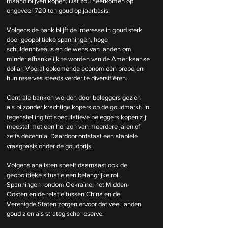
maand blijven kopen. Dat zou neerkomen op 
ongeveer 720 ton goud op jaarbasis.
Volgens de bank blijft de interesse in goud sterk 
door geopolitieke spanningen, hoge 
schuldenniveaus en de wens van landen om 
minder afhankelijk te worden van de Amerikaanse 
dollar. Vooral opkomende economieën proberen 
hun reserves steeds verder te diversifiëren.
Centrale banken worden door beleggers gezien 
als bijzonder krachtige kopers op de goudmarkt. In 
tegenstelling tot speculatieve beleggers kopen zij 
meestal met een horizon van meerdere jaren of 
zelfs decennia. Daardoor ontstaat een stabiele 
vraagbasis onder de goudprijs.
Volgens analisten speelt daarnaast ook de 
geopolitieke situatie een belangrijke rol. 
Spanningen rondom Oekraïne, het Midden-
Oosten en de relatie tussen China en de 
Verenigde Staten zorgen ervoor dat veel landen 
goud zien als strategische reserve.