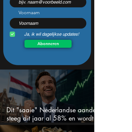
profiteren
Voornaam
Ja, ik wil dagelijkse updates!
Abonneren
Dit "saaie" Nederlandse aandeel
steeg dit jaar al 58% en wordt
volgens analisten onderschat