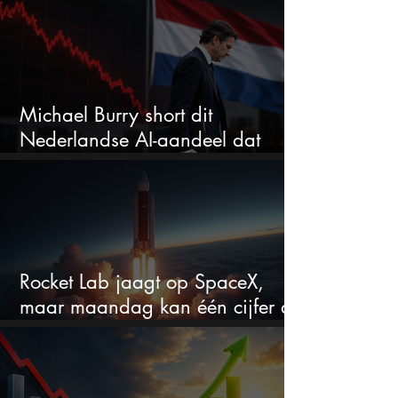
Michael Burry short dit
Nederlandse AI-aandeel dat
maar liefst 684% groeit
Rocket Lab jaagt op SpaceX,
maar maandag kan één cijfer de
droom doorprikken?