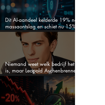
Dit AI-aandeel kelderde 19% na
massaontslag en schiet nu 15%
omhoog
Niemand weet welk bedrijf het
is, maar Leopold Aschenbrenner
zet er nu $500 miljoen op