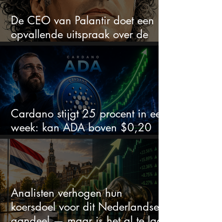
De CEO van Palantir doet een
opvallende uitspraak over de
beurs
Cardano stijgt 25 procent in een
week: kan ADA boven $0,20
blijven?
Analisten verhogen hun
koersdoel voor dit Nederlandse
aandeel — maar is het al te laat