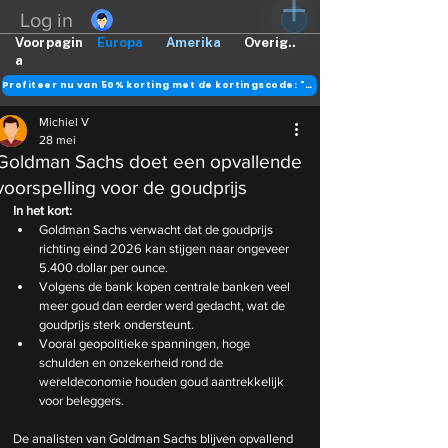
Log in
Voorpagin
Europa
Amerika
Overig..
a
Profiteer nu van 50% korting met de kortingscode: "DANK"
Michiel V
28 mei
Goldman Sachs doet een opvallende
voorspelling voor de goudprijs
In het kort:
Goldman Sachs verwacht dat de goudprijs 
richting eind 2026 kan stijgen naar ongeveer 
5.400 dollar per ounce.
Volgens de bank kopen centrale banken veel 
meer goud dan eerder werd gedacht, wat de 
goudprijs sterk ondersteunt.
Vooral geopolitieke spanningen, hoge 
schulden en onzekerheid rond de 
wereldeconomie houden goud aantrekkelijk 
voor beleggers.
De analisten van Goldman Sachs blijven opvallend 