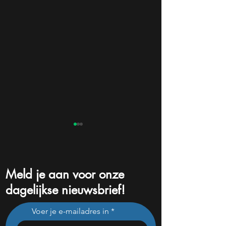
Meld je aan voor onze
dagelijkse nieuwsbrief!
Bank of America tipt deze
Amazon pompt 
Voer je e-mailadres in
3 chipaandelen
miljard in AI: dit 
kan daar explosie