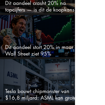
Dit aandeel crasht 20% na
topcijfers — is dit de koopkans
waar beleggers op wachtten?
Dit aandeel stort 20% in maar
Wall Street ziet 95%
koerspotentieel
Tesla bouwt chipmonster van
$16,8 miljard: ASML kan grote
winnaar worden