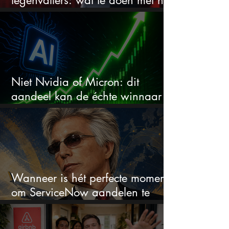
tegenvallers: wat te doen met het
aandeel?
Niet Nvidia of Micron: dit
aandeel kan de échte winnaar
van de AI-race worden
Wanneer is hét perfecte moment
om ServiceNow aandelen te
kopen?