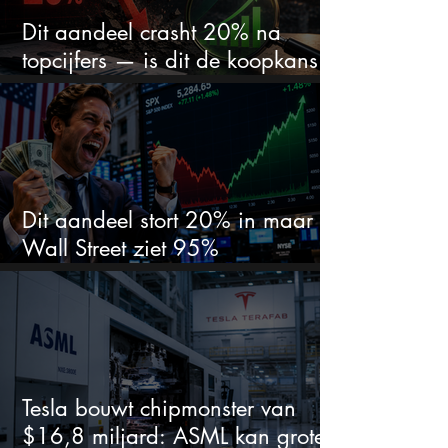
Dit aandeel crasht 20% na
topcijfers — is dit de koopkans
waar beleggers op wachtten?
Dit aandeel stort 20% in maar
Wall Street ziet 95%
koerspotentieel
Tesla bouwt chipmonster van
$16,8 miljard: ASML kan grote