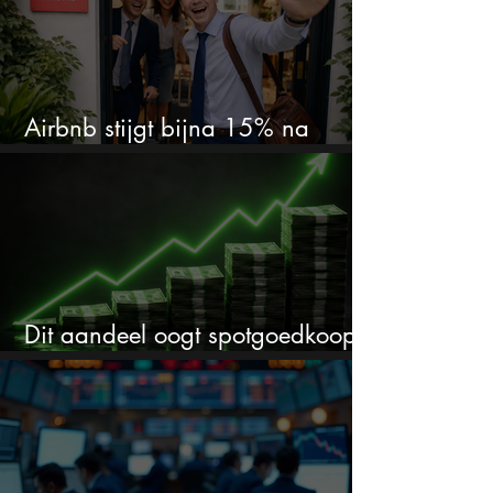
Airbnb stijgt bijna 15% na
cijfers: vooral dit AI-cijfer valt op
Dit aandeel oogt spotgoedkoop
voor hoeveel het kan stijgen