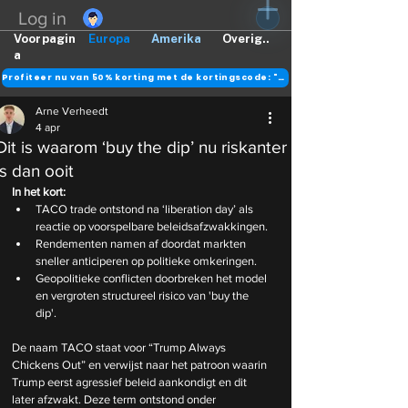
Log in
Voorpagin
Europa
Amerika
Overig..
a
Profiteer nu van 50% korting met de kortingscode: "DANK"
Arne Verheedt
4 apr
Dit is waarom ‘buy the dip’ nu riskanter
is dan ooit
In het kort:
TACO trade ontstond na ‘liberation day’ als 
reactie op voorspelbare beleidsafzwakkingen.
Rendementen namen af doordat markten 
sneller anticiperen op politieke omkeringen.
Geopolitieke conflicten doorbreken het model 
en vergroten structureel risico van 'buy the 
dip'.
De naam TACO staat voor “Trump Always 
Chickens Out” en verwijst naar het patroon waarin 
Trump eerst agressief beleid aankondigt en dit 
later afzwakt. Deze term ontstond onder 