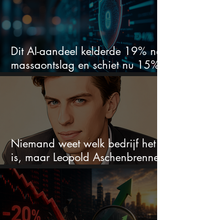
Dit AI-aandeel kelderde 19% na
massaontslag en schiet nu 15%
omhoog
Niemand weet welk bedrijf het
is, maar Leopold Aschenbrenner
zet er nu $500 miljoen op