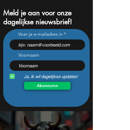
Meld je aan voor onze
dagelijkse nieuwsbrief!
Dit aandeel groeit 547%
Analisten zien 51
Voer je e-mailadres in
maar winst blijft een
koerspotentieel e
probleem
niemand snapt w
Voornaam
Ja, ik wil dagelijkse updates!
Abonneren