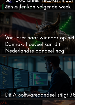
S&P 500 breekt records, maar
één cijfer kan volgende week
alles veranderen
Van loser naar winnaar op het
Damrak: hoeveel kan dit
Nederlandse aandeel nog
stijgen?
Dit AI-softwareaandeel stijgt 38%
en zet de SaaS-crash op zijn kop