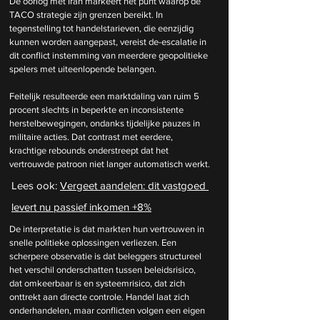
De oorlog met Iran markeert het punt waarop de 
TACO strategie zijn grenzen bereikt. In 
tegenstelling tot handelstarieven, die eenzijdig 
kunnen worden aangepast, vereist de-escalatie in 
dit conflict instemming van meerdere geopolitieke 
spelers met uiteenlopende belangen.
Feitelijk resulteerde een marktdaling van ruim 5 
procent slechts in beperkte en inconsistente 
herstelbewegingen, ondanks tijdelijke pauzes in 
militaire acties. Dat contrast met eerdere, 
krachtige rebounds onderstreept dat het 
vertrouwde patroon niet langer automatisch werkt.
Lees ook: 
Vergeet aandelen: dit vastgoed 
levert nu passief inkomen +8%
De interpretatie is dat markten hun vertrouwen in 
snelle politieke oplossingen verliezen. Een 
scherpere observatie is dat beleggers structureel 
het verschil onderschatten tussen beleidsrisico, 
dat omkeerbaar is en systeemrisico, dat zich 
onttrekt aan directe controle. Handel laat zich 
onderhandelen, maar conflicten volgen een eigen 