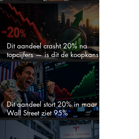
zet er nu $500 miljoen op
Dit aandeel crasht 20% na
topcijfers — is dit de koopkans
waar beleggers op wachtten?
Dit aandeel stort 20% in maar
Wall Street ziet 95%
koerspotentieel