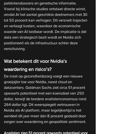
patiëntendossiers en genetische informatie. 
Vooral bij klinische studies ontstaat directe winst, 
omdat AI het aantal geschikte deelnemers met 30 
tot 50 procent kan verhogen. Dit versnelt trajecten 
en verlaagt kosten, waardoor de economische 
waarde van AI tastbaar wordt. De implicatie is dat 
data een strategisch bezit wordt en Nvidia zich 
positioneert als de infrastructuur achter deze 
verschuiving.
Wat betekent dit voor Nvidia’s 
waardering en risico’s?
De inzet op gezondheidszorg voegt een nieuwe 
groeipijler toe voor Nvidia, naast cloud en 
datacenters. Goldman Sachs ziet circa 51 procent 
opwaarts potentieel met een koersdoel van 250 
dollar, terwijl de bredere analistenconsensus rond 
264 dollar ligt. Dit weerspiegelt vertrouwen in 
Nvidia als AI platform, maar tegelijkertijd is het 
aandeel dit jaar meer dan 8 procent gedaald door 
zorgen over waardering en geopolitiek sentiment.
Analisten zien 51 procent opwaarts potentieel voor 