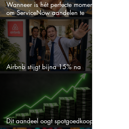
Wanneer is hét perfecte moment
om ServiceNow aandelen te
kopen?
Airbnb stijgt bijna 15% na
cijfers: vooral dit AI-cijfer valt op
Dit aandeel oogt spotgoedkoop