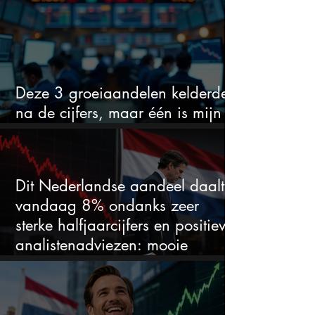
voor hoeveel het kan stijgen
Deze 3 groeiaandelen kelderden
na de cijfers, maar één is mijn
duidelijke favoriet
Dit Nederlandse aandeel daalt
vandaag 8% ondanks zeer
sterke halfjaarcijfers en positieve
analistenadviezen: mooie
koopkans?