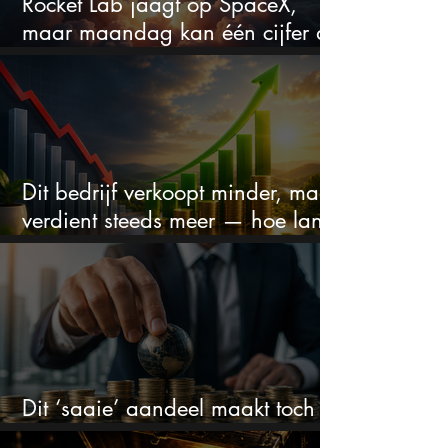
Rocket Lab jaagt op SpaceX,
maar maandag kan één cijfer de
droom doorprikken?
Dit bedrijf verkoopt minder, maar
verdient steeds meer — hoe lang
kan dit sprookje doorgaan?
Dit ‘saaie’ aandeel maakt toch
bizar veel winst