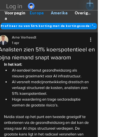
Log in
Voorpagin
Europa
Amerika
Overig..
a
Profiteer nu van 50% korting met de kortingscode: "DANK"
Arne Verheedt
1 apr
Analisten zien 51% koerspotentieel en
bijna niemand snapt waarom
In het kort:
AI-aandeel benut gezondheidszorg als 
nieuwe groeimarkt voor AI infrastructuur.
AI
 versnelt medicijnontwikkeling drastisch en 
verlaagt structureel de kosten, analisten zien 
51% koerspotentieel.
Hoge waardering en trage sectoradoptie 
vormen de grootste risico’s.
Nvidia staat op het punt een tweede groeigolf te 
ontketenen via de gezondheidszorg en dat kan de 
vraag naar AI chips structureel verdiepen. De 
grootste kans ligt in het radicaal versnellen van 