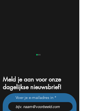
Meld je aan voor onze
dagelijkse nieuwsbrief!
AI-aandeel daalt -25% na
Beleggers opgele
Voer je e-mailadres in
sterke cijfers: koopkans?
sector keldert -2
oorlog