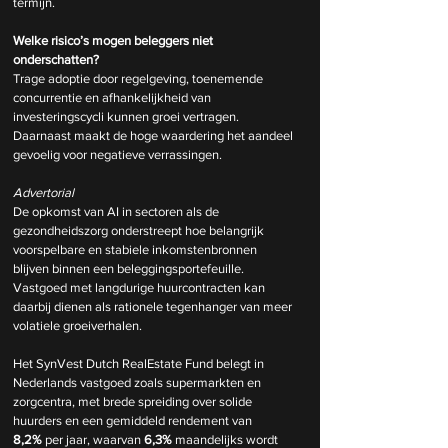
termijn.
Welke risico’s mogen beleggers niet 
onderschatten?
Trage adoptie door regelgeving, toenemende 
concurrentie en afhankelijkheid van 
investeringscycli kunnen groei vertragen. 
Daarnaast maakt de hoge waardering het aandeel 
gevoelig voor negatieve verrassingen.
Advertorial
De opkomst van AI in sectoren als de 
gezondheidszorg onderstreept hoe belangrijk 
voorspelbare en stabiele inkomstenbronnen 
blijven binnen een beleggingsportefeuille. 
Vastgoed met langdurige huurcontracten kan 
daarbij dienen als rationele tegenhanger van meer 
volatiele groeiverhalen.
Het SynVest Dutch RealEstate Fund belegt in 
Nederlands vastgoed zoals supermarkten en 
zorgcentra, met brede spreiding over solide 
huurders en een gemiddeld rendement van 
8,2%
 per jaar, waarvan 
6,3%
 maandelijks wordt 