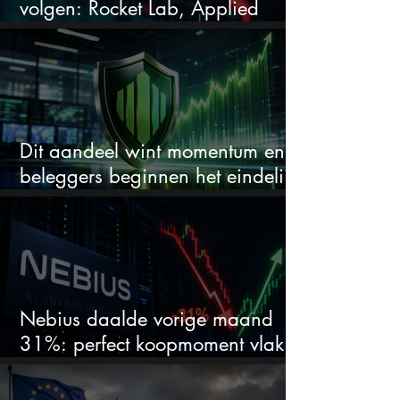
volgen: Rocket Lab, Applied
Materials en de zwaarste AI-test
Dit aandeel wint momentum en
beleggers beginnen het eindelijk
te zien
Nebius daalde vorige maand
31%: perfect koopmoment vlak
voor kwartaalcijfers?