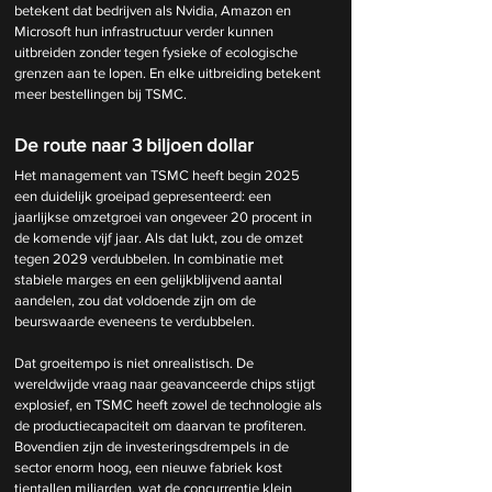
betekent dat bedrijven als Nvidia, Amazon en 
Microsoft hun infrastructuur verder kunnen 
uitbreiden zonder tegen fysieke of ecologische 
grenzen aan te lopen. En elke uitbreiding betekent 
meer bestellingen bij TSMC.
De route naar 3 biljoen dollar
Het management van TSMC heeft begin 2025 
een duidelijk groeipad gepresenteerd: een 
jaarlijkse omzetgroei van ongeveer 20 procent in 
de komende vijf jaar. Als dat lukt, zou de omzet 
tegen 2029 verdubbelen. In combinatie met 
stabiele marges en een gelijkblijvend aantal 
aandelen, zou dat voldoende zijn om de 
beurswaarde eveneens te verdubbelen.
Dat groeitempo is niet onrealistisch. De 
wereldwijde vraag naar geavanceerde chips stijgt 
explosief, en TSMC heeft zowel de technologie als 
de productiecapaciteit om daarvan te profiteren. 
Bovendien zijn de investeringsdrempels in de 
sector enorm hoog, een nieuwe fabriek kost 
tientallen miljarden, wat de concurrentie klein 