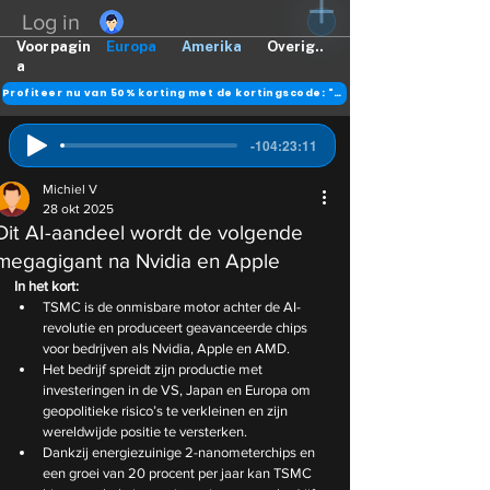
Log in
Voorpagin
Europa
Amerika
Overig..
a
Profiteer nu van 50% korting met de kortingscode: "DANK"
-104:23:11
Michiel V
28 okt 2025
Dit AI-aandeel wordt de volgende
megagigant na Nvidia en Apple
In het kort:
TSMC is de onmisbare motor achter de AI-
revolutie en produceert geavanceerde chips 
voor bedrijven als Nvidia, Apple en AMD.
Het bedrijf spreidt zijn productie met 
investeringen in de VS, Japan en Europa om 
geopolitieke risico’s te verkleinen en zijn 
wereldwijde positie te versterken.
Dankzij energiezuinige 2-nanometerchips en 
een groei van 20 procent per jaar kan TSMC 