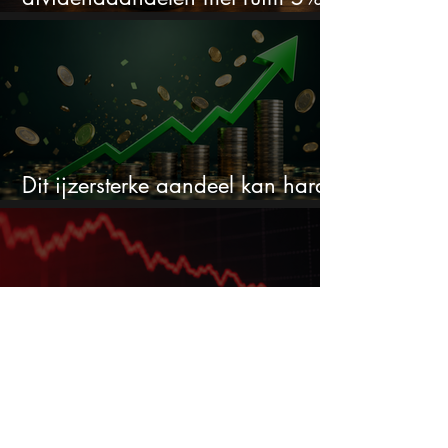
dividend
Dit ijzersterke aandeel kan hard
stijgen maar bijna niemand kijkt
Pharming onderuit na flinke
tegenvallers: wat te doen met het
aandeel?