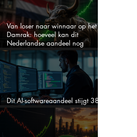
Van loser naar winnaar op het
Damrak: hoeveel kan dit
Nederlandse aandeel nog
stijgen?
Dit AI-softwareaandeel stijgt 38%
en zet de SaaS-crash op zijn kop