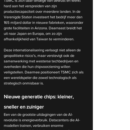
TSMC is zich daar terdege van bewust en werkt 
hard aan het verspreiden van zijn 
productiecapaciteit over meerdere landen. In de 
Verenigde Staten investeert het bedrijf meer dan 
165 miljard dollar in nieuwe fabrieken, waaronder 
grote faciliteiten in Arizona. Daarnaast breidt het 
uit naar Japan en Europa, om zo zijn 
afhankelijkheid van Taiwan te verminderen.
Deze internationalisering verlaagt niet alleen de 
geopolitieke risico’s, maar verstevigt ook de 
samenwerking met westerse techbedrijven en 
overheden die hun chipvoorziening willen 
veiligstellen. Daarmee positioneert TSMC zich als 
een wereldspeler die zowel technologisch als 
strategisch onmisbaar is.
Nieuwe generatie chips: kleiner, 
sneller en zuiniger
Een van de grootste uitdagingen van de AI-
revolutie is energieverbruik. Datacenters die AI-
modellen trainen, verbruiken enorme 