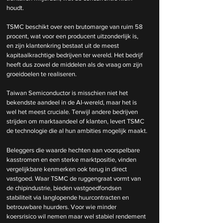
houdt.
TSMC beschikt over een brutomarge van ruim 58 
procent, wat voor een producent uitzonderlijk is, 
en zijn klantenkring bestaat uit de meest 
kapitaalkrachtige bedrijven ter wereld. Het bedrijf 
heeft dus zowel de middelen als de vraag om zijn 
groeidoelen te realiseren.
Taiwan Semiconductor is misschien niet het 
bekendste aandeel in de AI-wereld, maar het is 
wel het meest cruciale. Terwijl andere bedrijven 
strijden om marktaandeel of klanten, levert TSMC 
de technologie die al hun ambities mogelijk maakt.
Beleggers die waarde hechten aan voorspelbare 
kasstromen en een sterke marktpositie, vinden 
vergelijkbare kenmerken ook terug in direct 
vastgoed. Waar TSMC de ruggengraat vormt van 
de chipindustrie, bieden vastgoedfondsen 
stabiliteit via langlopende huurcontracten en 
betrouwbare huurders. Voor wie minder 
koersrisico wil nemen maar wel stabiel rendement 