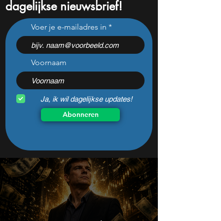
dagelijkse nieuwsbrief!
Wat ze je niet vertellen
Mooie koopkans v
Voer je e-mailadres in
over erfbelasting
aandelen door re
correctie?
Voornaam
Ja, ik wil dagelijkse updates!
Abonneren