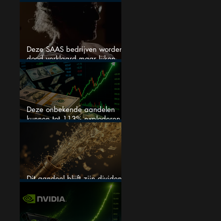
stijgen
Deze SAAS bedrijven worden
dood verklaard maar lijken
springlevend
Deze onbekende aandelen
kunnen tot 113% exploderen
(één springt eruit)
Dit aandeel blijft zijn dividend
verhogen, wat er ook gebeurt