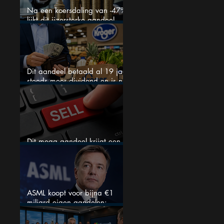
Na een koersdaling van -47%
lijkt dit ijzersterke aandeel
aantrekkelijker dan ooit
Dit aandeel betaald al 19 jaar
steeds meer dividend en is nu
goedkoop
Dit mega aandeel krijgt een
zeldzaam verkoopadvies
ASML koopt voor bijna €1
miljard eigen aandelen:
slimme zet of dure timing?