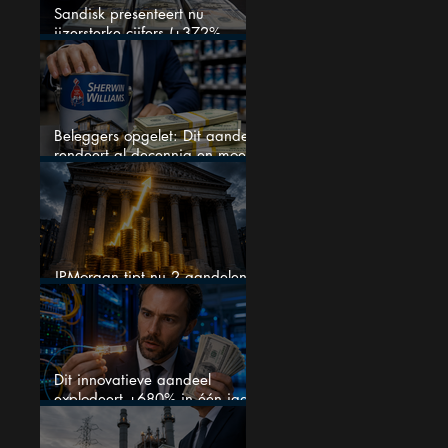
Sandisk presenteert nu
ijzersterke cijfers (+372%
omzetgroei), toch zakt het
aandeel weg
Beleggers opgelet: Dit aandeel
rendeert al decennia en moet
op je watchlist staan!
JPMorgan tipt nu 2 aandelen
voor augustus
Dit innovatieve aandeel
explodeert +680% in één jaar
en blijft maar stijgen