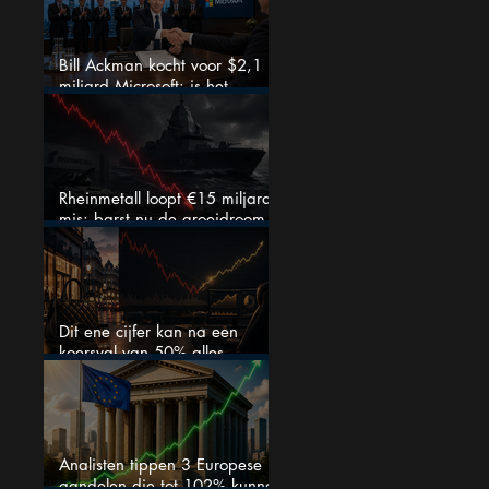
Bill Ackman kocht voor $2,1
miljard Microsoft: is het
aandeel na de koerssprong
nog aantrekkelijk?
Rheinmetall loopt €15 miljard
mis: barst nu de groeidroom
van het defensiebedrijf?
Dit ene cijfer kan na een
koersval van 50% alles
veranderen
Analisten tippen 3 Europese
aandelen die tot 102% kunnen