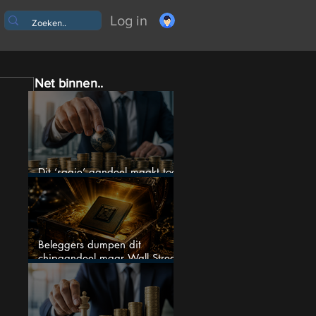
Log in
Net binnen..
Dit ‘saaie’ aandeel maakt toch
bizar veel winst
Beleggers dumpen dit
chipaandeel maar Wall Street
ziet een zeldzame koopkans