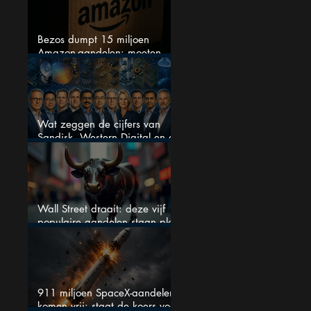
Bezos dumpt 15 miljoen
Amazon-aandelen: moeten
beleggers zich zorgen maken?
Wat zeggen de cijfers van
Sandisk, Western Digital en de
AI-Infrastructuur aandelen mij
werkelijk
Wall Street draait: deze vijf
populaire aandelen staan plots
onder spanning
911 miljoen SpaceX-aandelen
komen vrij: staat de koers voor