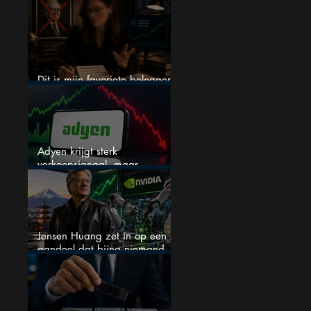
een nieuwe crash?
Dit is mijn favoriete belegger…
en het is niet Warren Buffett
Adyen krijgt sterk
verkoopsignaal, maar
analisten zien juist een
koopkans
Jensen Huang zet in op een
aandeel dat bijna niemand
kent