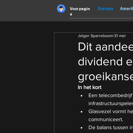
Europa
Ameri
Voorpagin
a
Jelger Sparreboom
31 mei
Dit aandee
dividend e
groeikans
In het kort
Een telecombedrijf 
infrastructuurspeler
Glasvezel vormt he
communiceert.
De balans tussen i