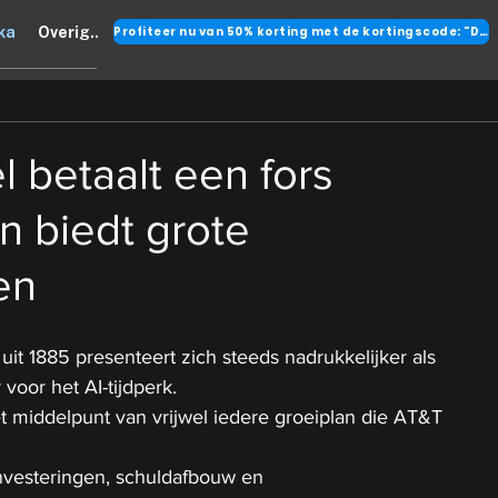
Profiteer nu van 50% korting met de kortingscode: "DANK"
ka
Overig..
l betaalt een fors
n biedt grote
en
uit 1885 presenteert zich steeds nadrukkelijker als 
 voor het AI-tijdperk.
t middelpunt van vrijwel iedere groeiplan die AT&T 
nvesteringen, schuldafbouw en 