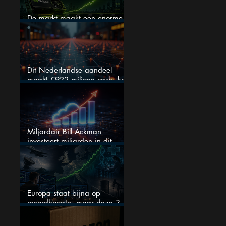
De markt maakt een enorme
fout bij Nvidia
Dit Nederlandse aandeel
maakt €922 miljoen cash: kan
dit dividendaandeel blijven
verhogen?
Miljardair Bill Ackman
investeert miljarden in dit
techaandeel
Europa staat bijna op
recordhoogte, maar deze 3
sectoren vallen nu op